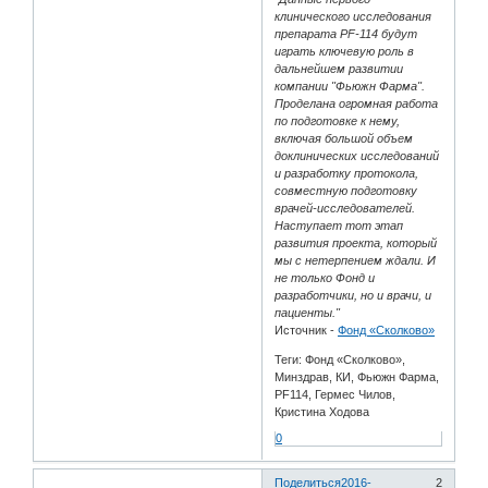
клинического исследования
препарата PF-114 будут
играть ключевую роль в
дальнейшем развитии
компании "Фьюжн Фарма".
Проделана огромная работа
по подготовке к нему,
включая большой объем
доклинических исследований
и разработку протокола,
совместную подготовку
врачей-исследователей.
Наступает тот этап
развития проекта, который
мы с нетерпением ждали. И
не только Фонд и
разработчики, но и врачи, и
пациенты."
Источник -
Фонд «Сколково»
Теги: Фонд «Сколково»,
Минздрав, КИ, Фьюжн Фарма,
PF114, Гермес Чилов,
Кристина Ходова
0
Поделиться
2016-
2