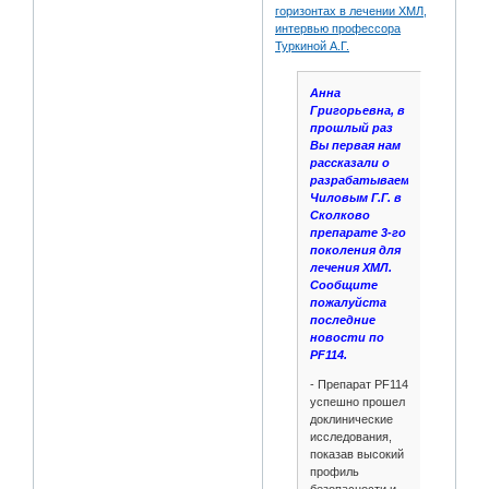
горизонтах в лечении ХМЛ,
интервью профессора
Туркиной А.Г.
Анна
Григорьевна, в
прошлый раз
Вы первая нам
рассказали о
разрабатываемой
Чиловым Г.Г. в
Сколково
препарате 3-го
поколения для
лечения ХМЛ.
Сообщите
пожалуйста
последние
новости по
PF114.
- Препарат PF114
успешно прошел
доклинические
исследования,
показав высокий
профиль