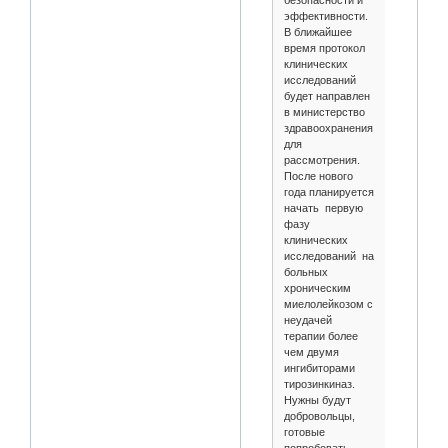
безопасности и
эффективности.
В ближайшее
время протокол
клинических
исследований
будет направлен
в министерство
здравоохранения
для
рассмотрения.
После нового
года планируется
начать первую
фазу
клинических
исследований на
больных
хроническим
миелолейкозом с
неудачей
терапии более
чем двумя
ингибиторами
тирозинкиназ.
Нужны будут
добровольцы,
готовые