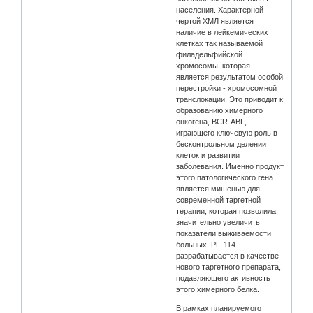
населения. Характерной
чертой ХМЛ является
наличие в лейкемических
клетках так называемой
филадельфийской
хромосомы, которая
является результатом особой
перестройки - хромосомной
транслокации. Это приводит к
образованию химерного
онкогена, BCR-ABL,
играющего ключевую роль в
бесконтрольном делении
клеток и развитии
заболевания. Именно продукт
этого патологического гена
является мишенью для
современной таргетной
терапии, которая позволила
значительно увеличить
показатели выживаемости
больных. PF-114
разрабатывается в качестве
нового таргетного препарата,
подавляющего активность
этого химерного белка.
В рамках планируемого