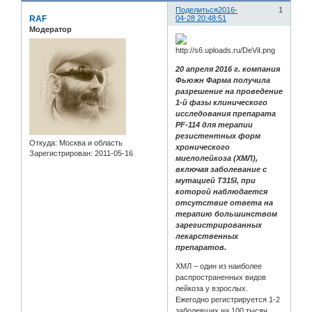
Поделиться
2016-
1
RAF
04-28 20:48:51
Модератор
20 апреля 2016 г. компания
Фьюжн Фарма получила
разрешение на проведение
1-й фазы клинического
исследования препарата
PF-114 для терапии
резистентных форм
Откуда:
Москва и область
хронического
Зарегистрирован
: 2011-05-16
миелолейкоза (ХМЛ),
включая заболевание с
мутацией T315I, при
которой наблюдается
отсутствие ответа на
терапию большинством
зарегистрированных
лекарственных
препаратов.
ХМЛ – один из наиболее
распространенных видов
лейкоза у взрослых.
Ежегодно регистрируется 1-2
заболевших на 100 тысяч