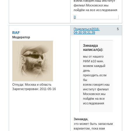
взяли.говорят.наш институт
филиал Московског.мы
пойдём на все исследования
0
Поделиться
2016-
5
RAF
04-30 09:31:39
Модератор
Зинаида
написал(а):
мы от нашего
НИИ в10 мин.
можем каждый
день
приходить.если
бы
взяли.говорят.наш
Откуда:
Москва и область
Зарегистрирован
: 2011-05-16
институт филиал
Московског.мы
пойдём на все
исследования
Зинаида
,
это может быть запасным
вариантом, пока вам