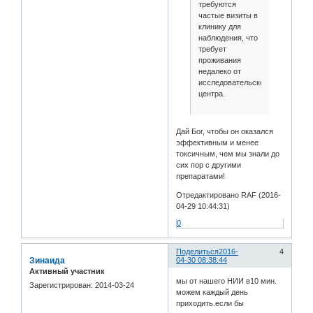
требуются
частые визиты в
клинику для
наблюдения, что
требует
проживания
недалеко от
исследовательского
центра.
Дай Бог, чтобы он оказался
эффективным и менее
токсичным, чем мы знали до
сих пор с другими
препаратами!
Отредактировано RAF (2016-
04-29 10:44:31)
0
Поделиться
2016-
4
Зинаида
04-30 08:38:44
Активный участник
мы от нашего НИИ в10 мин.
Зарегистрирован
: 2014-03-24
можем каждый день
приходить.если бы