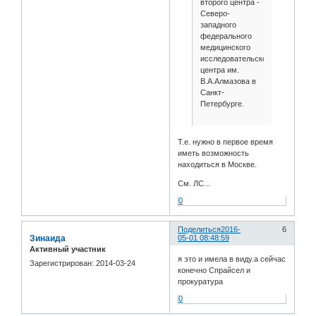
второго центра -
Северо-
западного
федерального
медицинского
исследовательского
центра им.
В.А.Алмазова в
Санкт-
Петербурге.
Т.е. нужно в первое время
иметь возможность
находиться в Москве.
См. ЛС...
0
Поделиться
2016-
6
Зинаида
05-01 08:48:59
Активный участник
я это и имела в виду.а сейчас
Зарегистрирован
: 2014-03-24
конечно Спрайсел и
прокуратура
0