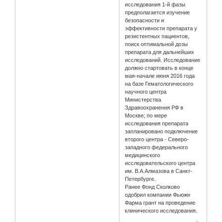
исследования 1-й фазы
предполагается изучение
безопасности и
эффективности препарата у
резистентных пациентов,
поиск оптимальной дозы
препарата для дальнейших
исследований. Исследование
должно стартовать в конце
мая-начале июня 2016 года
на базе Гематологического
научного центра
Министерства
Здравоохранения РФ в
Москве; по мере
исследования препарата
запланировано подключение
второго центра - Северо-
западного федерального
медицинского
исследовательского центра
им. В.А.Алмазова в Санкт-
Петербурге.
Ранее Фонд Сколково
одобрил компании Фьюжн
Фарма грант на проведение
клинического исследования.