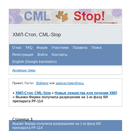
ХМЛ-Стоп, CML-Stop
О нас
FAQ
Форум
Участники
Правила
Поиск
Регистрация
Войти
Контакты
English (Google translation)
Активные темы
Привет, Гость!
Войдите
или
зарегистрируйтесь
.
»
ХМЛ-Стоп, CML-Stop
»
Новые лекарства для лечения ХМЛ
»
Фьюжн Фарма получила разрешение на 1-ю фазу КИ
препарата PF-114
Страница:
1
Фьюжн Фарма получила разрешение на 1-ю фазу КИ
препарата PF-114