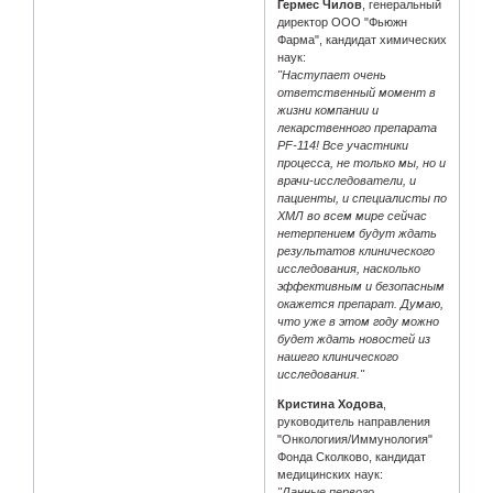
Гермес Чилов
, генеральный
директор ООО "Фьюжн
Фарма", кандидат химических
наук:
"Наступает очень
ответственный момент в
жизни компании и
лекарственного препарата
PF-114! Все участники
процесса, не только мы, но и
врачи-исследователи, и
пациенты, и специалисты по
ХМЛ во всем мире сейчас
нетерпением будут ждать
результатов клинического
исследования, насколько
эффективным и безопасным
окажется препарат. Думаю,
что уже в этом году можно
будет ждать новостей из
нашего клинического
исследования."
Кристина Ходова
,
руководитель направления
"Онкологиия/Иммунология"
Фонда Сколково, кандидат
медицинских наук:
"Данные первого