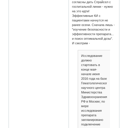
согласны дать Спрайсел с
госпитальной линии - нужно
на это идти!
Эффективные КИ с
пациентами начнутся не
ранее осени. Сначала лишь -
"изучение безопасности и
эффективности препарата...
и поиск оптимальной дозы".
И смотрим -
Исследование
должно
стартовать в
конце мая-
начале июня
2016 года на базе
Гематологического
научного центра
Министерства
Здравоохранения
РФ в Москве; по
мере
исследования
препарата
запланировано
подключение