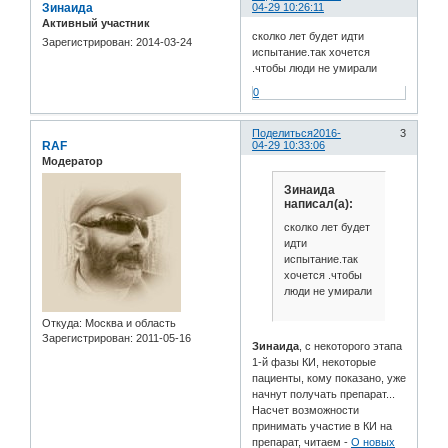
Зинаида
04-29 10:26:11
Активный участник
сколко лет будет идти
Зарегистрирован
: 2014-03-24
испытание.так хочется
.чтобы люди не умирали
0
Поделиться
2016-
3
RAF
04-29 10:33:06
Модератор
Зинаида
написал(а):
сколко лет будет
идти
испытание.так
хочется .чтобы
люди не умирали
Откуда:
Москва и область
Зарегистрирован
: 2011-05-16
Зинаида
, с некоторого этапа
1-й фазы КИ, некоторые
пациенты, кому показано, уже
начнут получать препарат...
Насчет возможности
принимать участие в КИ на
препарат, читаем -
О новых