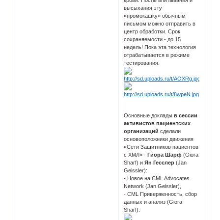
высыхания эту
«промокашку» обычным
письмом можно отправить в
центр обработки. Срок
сохраняемости - до 15
недель! Пока эта технология
отрабатывается в режиме
тестирования.
.
Основные доклады
в сессии
активистов пациентских
организаций
сделали
основоположники движения
«Сети Защитников пациентов
с ХМЛ» -
Гиора Шарф
(Giora
Sharf) и
Ян Гесслер
(Jan
Geissler):
- Новое на CML Advocates
Network (Jan Geissler),
- CML Приверженность, сбор
данных и анализ (Giora
Sharf).