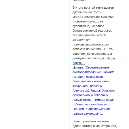
В итоге по этой теме доктор
Джанантонио Рости
многозначительно заключил
(основной смысл, не
аутентично):
«вопрос
долговременной ремиссии
без препарата на 50%
зависит от
психофизиологического
аспекта пациента…».
Что
впрочем, не осознанно мы
догадывались всегда -
Чаша
Кармы...
Цитата:
"Своевременное
диагностирование и начало
лечения, позволяют
большинству временно
заглушить болезнь
(ремиссия). Часть больных,
осознавших и начавших
новую жизнь – имеет шанс
избавиться от болезни.
Причем, с прекращением
приема лекарств"…
В выступлениях по теме
«диагностики и мониторинга»,