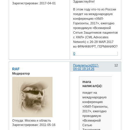
Здравствуйте!
Зарегистрирован
: 2017-04-01
В этом году кто-то из России
поедет на международную
конференцию «ХМЛ-
Горизонты, 2017», ежегодно
проводимую «Всемирной
Сетью Защитников пациентов
с ХМЛ» (CML Advocates
Network) с 26-28 МАЯ 2017
во ФРАНКФУРТ, ГЕРМАНИЮ?
0
Поделиться
2017-
12
RAF
04-02 19:14:26
Модератор
mara
написал(а):
поедет на
международную
конференцию
«ХМЛ-Горизонты,
2017», ежегодно
проводимую
«Всемирной
Откуда:
Москва и область
Зарегистрирован
: 2011-05-16
Сетью
Защитников