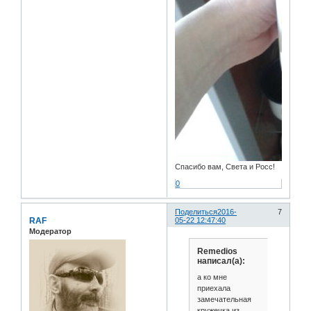
Спасибо вам, Света и Росс!
0
Поделиться
2016-
7
RAF
05-22 12:47:40
Модератор
Remedios
написал(а):
а ко мне
приехала
замечательная
кружечка из