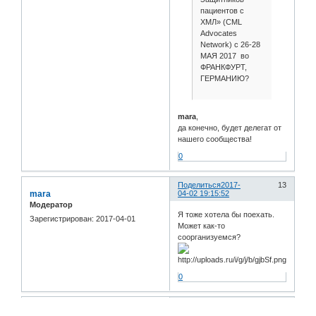
пациентов с
ХМЛ» (CML
Advocates
Network) с 26-28
МАЯ 2017 во
ФРАНКФУРТ,
ГЕРМАНИЮ?
mara
,
да конечно, будет делегат от
нашего сообщества!
0
Поделиться
2017-
13
mara
04-02 19:15:52
Модератор
Я тоже хотела бы поехать.
Зарегистрирован
: 2017-04-01
Может как-то
соорганизуемся?
0
Поделиться
2017-
14
RAF
04-02 19:17:54