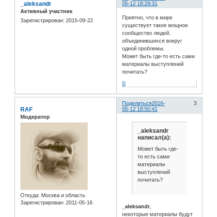
_aleksandr
05-12 18:29:31
Активный участник
Приятно, что в мире
Зарегистрирован
: 2015-09-22
существует такое мощное
сообщество людей,
объединившихся вокруг
одной проблемы.
Может быть где-то есть сами
материалы выступлений
почитать?
0
Поделиться
2016-
3
RAF
05-12 18:50:41
Модератор
_aleksandr
написал(а):
Может быть где-
то есть сами
материалы
выступлений
почитать?
Откуда:
Москва и область
Зарегистрирован
: 2011-05-16
_aleksandr
,
некоторые материалы будут