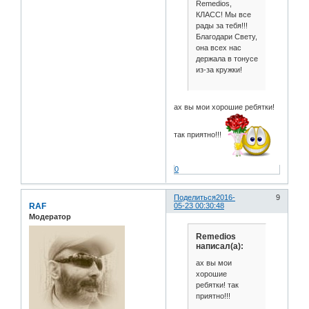
Remedios,
КЛАСС! Мы все
рады за тебя!!!
Благодари Свету,
она всех нас
держала в тонусе
из-за кружки!
ах вы мои хорошие ребятки!
так приятно!!!
0
Поделиться
2016-
9
RAF
05-23 00:30:48
Модератор
Remedios
написал(а):
ах вы мои
хорошие
ребятки! так
приятно!!!