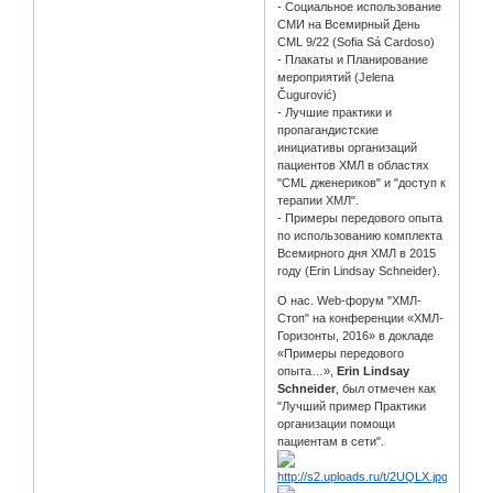
- Социальное использование
СМИ на Всемирный День
CML 9/22 (Sofia Sá Cardoso)
- Плакаты и Планирование
мероприятий (Jelena
Čugurović)
- Лучшие практики и
пропагандистские
инициативы организаций
пациентов ХМЛ в областях
"CML дженериков" и "доступ к
терапии ХМЛ".
- Примеры передового опыта
по использованию комплекта
Всемирного дня ХМЛ в 2015
году (Erin Lindsay Schneider).
О нас. Web-форум "ХМЛ-
Стоп" на конференции «ХМЛ-
Горизонты, 2016» в докладе
«Примеры передового
опыта…»,
Erin Lindsay
Schneider
, был отмечен как
"Лучший пример Практики
организации помощи
пациентам в сети".