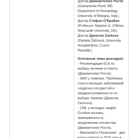
Доктор
Джанантонио Рости
(Gianantonio Rosti, MD,
Department of Hematology,
University of Bologna, Italy),
Доктор
Стефан О'Брайен
(Professor Stephen G. O’Brien,
Newcastle University, UK),
Доктор
Даниэла Zackova
(Daniela Žáčková, University
Hospital Brno, Czech
Republic).
Основные темы докладов:
- Рекомендации ELN по
выбору лечения и ответа
(Джанантонио Рости),
- ХМЛ у пожилых: Проблема
сопутствующих заболеваний
сердечно сосудистой и
предрасположенности по
выбору терапии (Даниэла
Zackova),
- CML у молодых людей:
Особые вызовы,
приверженность,
продолжение потомства
(Джанантонио Рости),
- Иматиниб и Понатиниб - два
конца спектра в 2016 году в