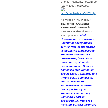
многое – болезнь, пережитое,
настоящее и будущее…
Хочу закончить словами
Екатерины Юрьевны
Челышевой
, знакомой
многим и любимой на этих
конференциях:
«CML
Horizons мне неизменно
нравится следующим:
1) тем, что собираются
активные и умные люди,
которых сплотила, к
сожалению, болезнь, и
иначе они вряд ли бы
встретились... Но вот
встречаются который
год подряд, и значит, это
нужно всем. Тот факт,
что организацию
возглавляет пациент
доктора Хокхауса,
который сам стоял у
истоков и самых
современных методов
лечения, и молекулярного