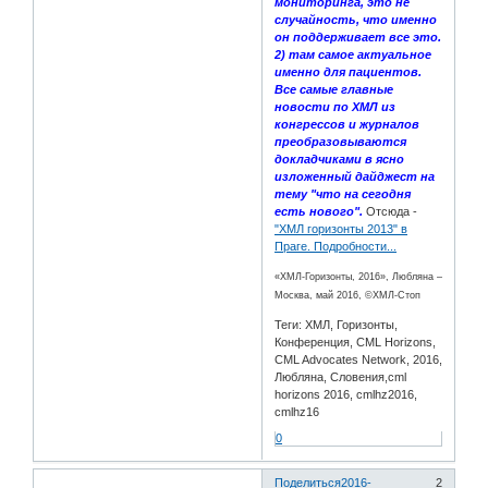
мониторинга, это не
случайность, что именно
он поддерживает все это.
2) там самое актуальное
именно для пациентов.
Все самые главные
новости по ХМЛ из
конгрессов и журналов
преобразовываются
докладчиками в ясно
изложенный дайджест на
тему "что на сегодня
есть нового".
Отсюда -
"ХМЛ горизонты 2013" в
Праге. Подробности...
«ХМЛ-Горизонты, 2016», Любляна –
Москва, май 2016, ©ХМЛ-Стоп
Теги: ХМЛ, Горизонты,
Конференция, CML Horizons,
CML Advocates Network, 2016,
Любляна, Словения,cml
horizons 2016, cmlhz2016,
cmlhz16
0
Поделиться
2016-
2