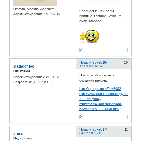
Откуда:
Москва и область
Спасибо! И нам всем
Зарегистрирован
: 2011-05-16
приятно, главное, чтобы ты
была здорова!!!
0
Поделиться
2016-
10
Matador leo
12-09 02:02:34
Опытный
Новости об успехах в
Зарегистрирован
: 2016-03-28
создании вакцин.
Возраст:
49
[1976-12-03]
http://isp-ngo.com/?p=5002
http://www.likar.info/onkologiya/news-
7 … eh-lyudej/
http://medic-dok.ru/medical-
news/990-v- … -raka.html
0
Поделиться
2017-
11
mara
04-02 18:15:13
Модератор