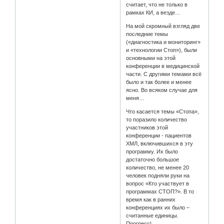
считает, что не только в
рамках КИ, а везде…
На мой скромный взгляд две
последние темы
(«диагностика и мониторинг»
и «технологии Стоп»), были
основными на этой
конференции в медицинской
части. С другими темами всё
было и так более и менее
ясно. Во всяком случае для
меня…
Что касается темы «Стопа»,
то поразило количество
участников этой
конференции - пациентов
ХМЛ, включившихся в эту
программу. Их было
достаточно большое
количество, не менее 20
человек подняли руки на
вопрос «Кто участвует в
программах СТОП?». В то
время как в ранних
конференциях их было –
считанные единицы.
Прогресс!