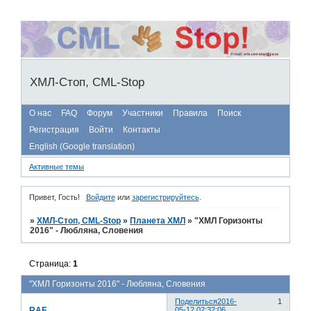
ХМЛ-Стоп, CML-Stop
О нас
FAQ
Форум
Участники
Правила
Поиск
Регистрация
Войти
Контакты
English (Google translation)
Активные темы
Привет, Гость!
Войдите
или
зарегистрируйтесь
.
»
ХМЛ-Стоп, CML-Stop
»
Планета ХМЛ
»
"ХМЛ Горизонты
2016" - Любляна, Словения
Страница:
1
"ХМЛ Горизонты 2016" - Любляна, Словения
Поделиться
2016-
1
RAF
05-12 02:32:06