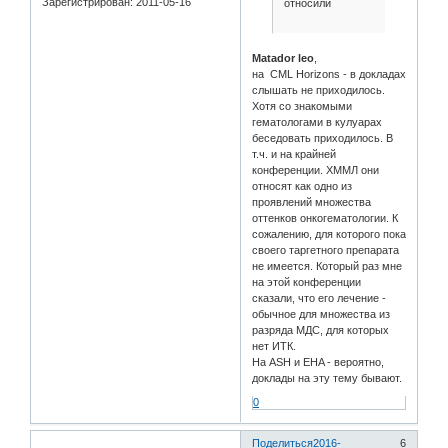
Зарегистрирован
: 2011-05-16
относили
Matador leo
,
на CML Horizons - в докладах
слышать не приходилось.
Хотя со знакомыми
гематологами в кулуарах
беседовать приходилось. В
т.ч. и на крайней
конференции. ХММЛ они
относят как одно из
проявлений множества
оттенков онкогематологии. К
сожалению, для которого пока
своего таргетного препарата
не имеется. Который раз мне
на этой конференции
сказали, что его лечение -
обычное для множества из
разряда МДС, для которых
нет ИТК.
На ASH и EHA - вероятно,
доклады на эту тему бывают.
0
Поделиться
2016-
6