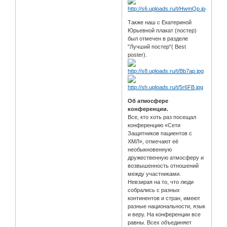
Также наш с Екатериной
Юрьевной плакат (постер)
был отмечен в разделе
"Лучший постер"( Best
poster).
Об атмосфере
конференции.
Все, кто хоть раз посещал
конференцию «Сети
Защитников пациентов с
ХМЛ», отмечают её
необыкновенную
дружественную атмосферу и
возвышенность отношений
между участниками.
Невзирая на то, что люди
собрались с разных
континентов и стран, имеют
разные национальности, язык
и веру. На конференции все
равны. Всех объединяет