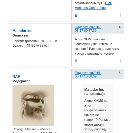
опубликованы тут -
CML
Horizons Conference
0
Поделиться
2016-
4
Matador leo
05-17 00:57:39
Опытный
А про ХММЛ на этих
Зарегистрирован
: 2016-03-28
конференциях ничего не
Возраст:
49
[1976-12-03]
говорят? Раньше вроде даже
к этому разряду относили
0
Поделиться
2016-
5
RAF
05-17 10:08:59
Модератор
Matador leo
написал(а):
А про ХММЛ на
этих
конференциях
ничего не
говорят? Раньше
вроде даже к
этому разряду
Откуда:
Москва и область