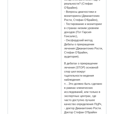
реальности? (Стефан
О'Брайен).
- Вопросы диагностики и
мониторинга (Джанантонио
Рости, Стефан О'Брайен),
- Тестирование и мониторинг
в странах низким уровнем
доходов (Пэт Гарсия-
Гонсалес),
- Оксфордский метод.
Дебаты о прекращении
лечения (Джанантонио Рости,
Стефан О'Брайен,
аудитория).
В дебатах о прекращении
лечения (STOP) основной
спор шел вокруг
тщательности ведения
наблюдения:
«…Это должно быть сделано
в рамках клинических
исследований, или только в
экспертных центрах, где
часто доступно лучшее
качество определения ПЦР»,
- доктор Джанантонио Рости.
Доктор Стефан О'Брайен