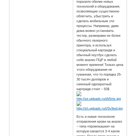
поразило обилие новых
технологий и оборудования,
позволяющие существенно
облегчить, убыстрить и
сделать мобильным эти
процессы. Например, даже
дома можно установить
тестер, размерами не более
обычного лазерного
принтера, и используя
специальный картридж и
обычный ноутбук сделать
себе анализ ПЦР в любой
момент времени! Только цена
этого оборудования не
гуманная, что-то порядка 25-
30 тысяч долларов и
сменный однократный
картридж стоит – 50$
Есть и новая технология
отправления крови на анализ
– типа «промокашки» на
которую капается 3-4 капли
крови. После впитывания и