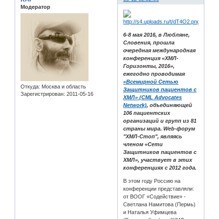
Модератор
6-8 мая 2016, в Любляне,
Словения, прошла
очередная международная
конференция «ХМЛ-
Горизонты, 2016»,
ежегодно проводимая
«Всемирной Сетью
Откуда:
Москва и область
Защитников пациентов с
Зарегистрирован
: 2011-05-16
ХМЛ» (CML Advocates
Network)
, объединяющей
106 пациентских
организаций и групп из 81
страны мира. Web-форум
"ХМЛ-Стоп", являясь
членом «Сети
Защитников пациентов с
ХМЛ», участвует в этих
конференциях с 2012 года.
В этом году Россию на
конференции представляли:
от ВООГ «Содействие» -
Светлана Намитова (Пермь)
и Наталья Уфимцева