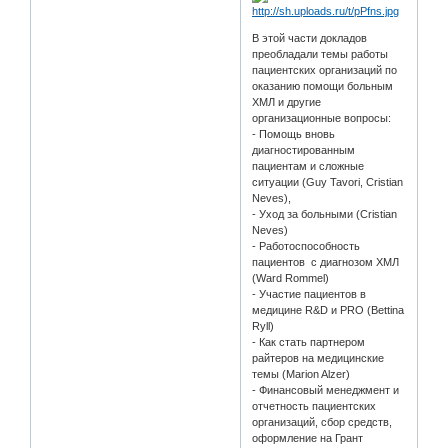
В этой части докладов
преобладали темы работы
пациентских организаций по
оказанию помощи больным
ХМЛ и другие
организационные вопросы:
- Помощь вновь
диагностированным
пациентам и сложные
ситуации (Guy Tavori, Cristian
Neves),
- Уход за больными (Cristian
Neves)
- Работоспособность
пациентов с диагнозом ХМЛ
(Ward Rommel)
- Участие пациентов в
медицине R&D и PRO (Bettina
Ryll)
- Как стать партнером
райтеров на медицинские
темы (Marion Alzer)
- Финансовый менеджмент и
отчетность пациентских
организаций, сбор средств,
оформление на Грант