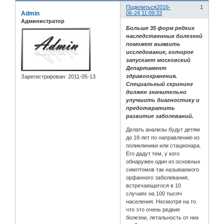
Поделиться
2016-
1
Admin
06-24 11:09:33
Администратор
Больше 35 форм редких
наследственных болезней
поможет выявить
исследование, которое
запускает московский
Департамент
здравоохранения.
Зарегистрирован
: 2011-05-13
Специальный скрининг
должен значительно
улучшить диагностику и
предотвратить
развитие заболеваний.
Делать анализы будут детям
до 18 лет по направлению из
поликлиники или стационара.
Его дадут тем, у кого
обнаружен один из основных
симптомов так называемого
орфанного заболевания,
встречающегося в 10
случаях на 100 тысяч
населения. Несмотря на то
что это очень редкие
болезни, летальность от них