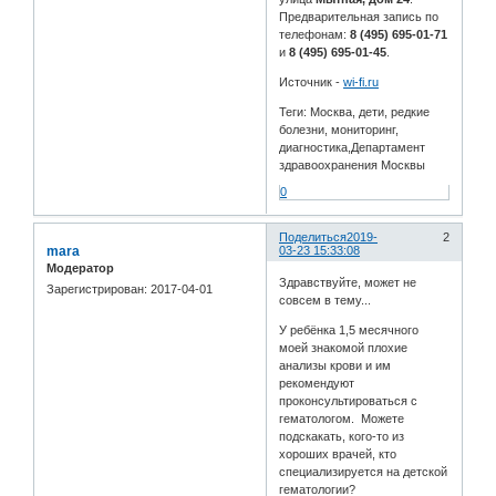
Предварительная запись по
телефонам:
8 (495) 695-01-71
и
8 (495) 695-01-45
.
Источник -
wi-fi.ru
Теги: Москва, дети, редкие
болезни, мониторинг,
диагностика,Департамент
здравоохранения Москвы
0
Поделиться
2019-
2
mara
03-23 15:33:08
Модератор
Здравствуйте, может не
Зарегистрирован
: 2017-04-01
совсем в тему...
У ребёнка 1,5 месячного
моей знакомой плохие
анализы крови и им
рекомендуют
проконсультироваться с
гематологом. Можете
подскакать, кого-то из
хороших врачей, кто
специализируется на детской
гематологии?