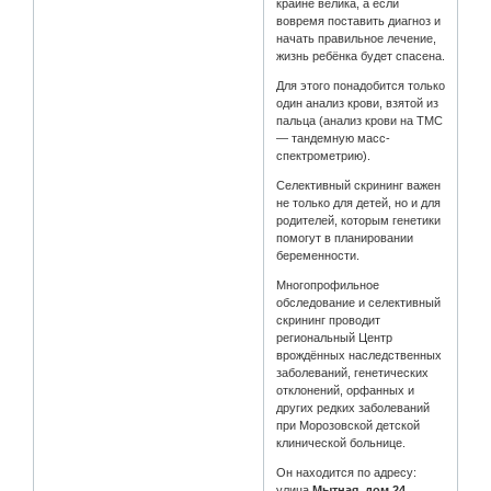
крайне велика, а если
вовремя поставить диагноз и
начать правильное лечение,
жизнь ребёнка будет спасена.
Для этого понадобится только
один анализ крови, взятой из
пальца (анализ крови на ТМС
— тандемную масс-
спектрометрию).
Селективный скрининг важен
не только для детей, но и для
родителей, которым генетики
помогут в планировании
беременности.
Многопрофильное
обследование и селективный
скрининг проводит
региональный Центр
врождённых наследственных
заболеваний, генетических
отклонений, орфанных и
других редких заболеваний
при Морозовской детской
клинической больнице.
Он находится по адресу:
улица
Мытная, дом 24
.