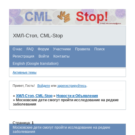
ХМЛ-Стоп, CML-Stop
О нас
FAQ
Форум
Участники
Правила
Поиск
Регистрация
Войти
Контакты
English (Google translation)
Активные темы
Привет, Гость!
Войдите
или
зарегистрируйтесь
.
»
ХМЛ-Стоп, CML-Stop
»
Новости и Объявления
»
Московские дети смогут пройти исследование на редкие
заболевания
Страница:
1
Московские дети смогут пройти исследование на редкие
заболевания