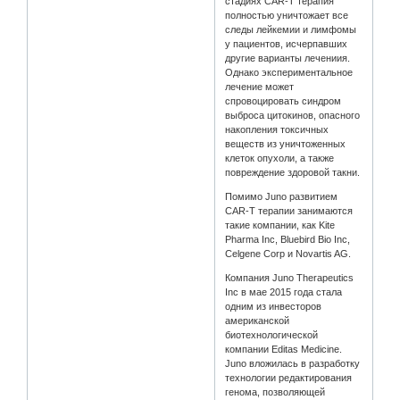
стадиях CAR-T терапия
полностью уничтожает все
следы лейкемии и лимфомы
у пациентов, исчерпавших
другие варианты лечениия.
Однако экспериментальное
лечение может
спровоцировать синдром
выброса цитокинов, опасного
накопления токсичных
веществ из уничтоженных
клеток опухоли, а также
повреждение здоровой такни.
Помимо Juno развитием
CAR-T терапии занимаются
такие компании, как Kite
Pharma Inc, Bluebird Bio Inc,
Celgene Corp и Novartis AG.
Компания Juno Therapeutics
Inc в мае 2015 года стала
одним из инвесторов
американской
биотехнологической
компании Editas Medicine.
Juno вложилась в разработку
технологии редактирования
генома, позволяющей