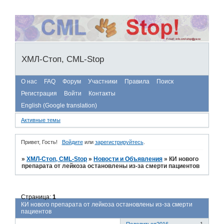
ХМЛ-Стоп, CML-Stop
О нас
FAQ
Форум
Участники
Правила
Поиск
Регистрация
Войти
Контакты
English (Google translation)
Активные темы
Привет, Гость!
Войдите
или
зарегистрируйтесь
.
»
ХМЛ-Стоп, CML-Stop
»
Новости и Объявления
»
КИ нового
препарата от лейкоза остановлены из-за смерти пациентов
Страница:
1
КИ нового препарата от лейкоза остановлены из-за смерти
пациентов