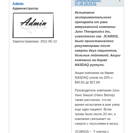
Поделиться
2016-
1
Admin
07-09 18:43:51
Администратор
Испытание
экспериментального
препарата от рака
американской компании
Juno Therapeutics Inc,
известного как JCAR015,
было приостановлено
Зарегистрирован
: 2011-05-13
регуляторами после
смерти двух пациентов,
больных лейкемией. Акции
компании на бирже
NASDAQ рухнули.
Акции компании на бирже
NASDAQ упали на 32% с
$40,82 до $27,68.
Руководитель компании Juno
Ханс Бишоп (Hans Bishop)
также рассказал, что во
время испытания в мае умер
еще один пациент. Всем
троим было около 20 лет, и
компания связывает их
смерти с опухолями в мозгу.
JCAR015 – Т-клетки с