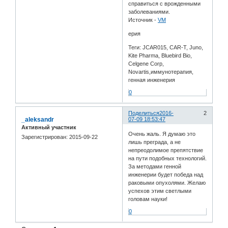
справиться с врожденными
заболеваниями.
Источник -
VM
ерия
Теги: JCAR015, CAR-T, Juno,
Kite Pharma, Bluebird Bio,
Celgene Corp,
Novartis,иммунотерапия,
генная инженерия
0
Поделиться
2016-
2
_aleksandr
07-09 18:53:47
Активный участник
Очень жаль. Я думаю это
Зарегистрирован
: 2015-09-22
лишь преграда, а не
непреодолимое препятствие
на пути подобных технологий.
За методами генной
инженерии будет победа над
раковыми опухолями. Желаю
успехов этим светлыми
головам науки!
0