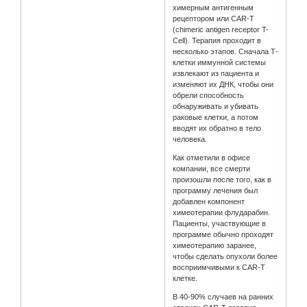
химерным антигенным
рецептором или CAR-T
(chimeric antigen receptor T-
Cell). Терапия проходит в
несколько этапов. Сначала Т-
клетки иммунной системы
извлекают из пациента и
изменяют их ДНК, чтобы они
обрели способность
обнаруживать и убивать
раковые клетки, а потом
вводят их обратно в тело
человека.
Как отметили в офисе
компании, все смерти
произошли после того, как в
программу лечения был
добавлен компонент
химеотерапии флударабин.
Пациенты, участвующие в
программе обычно проходят
химеотерапию заранее,
чтобы сделать опухоли более
восприимчивыми к CAR-T
клетке.
В 40-90% случаев на ранних