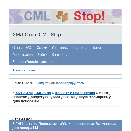
ХМЛ-Стоп, CML-Stop
О нас
FAQ
Форум
Участники
Правила
Поиск
Регистрация
Войти
Контакты
English (Google translation)
Активные темы
Привет, Гость!
Войдите
или
зарегистрируйтесь
.
»
ХМЛ-Стоп, CML-Stop
»
Новости и Объявления
»
В ГНЦ
провели Донорскую субботу посвященную Всемирному
дню донора КМ
Страница:
1
В ГНЦ провели Донорскую субботу посвященную Всемирному
дню донора КМ