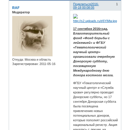
Поделиться
2016-
1
RAF
09-18 00:08:05
Модератор
17 сентября 2016года
,
Благотворительный
фонд «Фонд борьбы с
лейкемией» и ФГБУ
«Гематологический
научный центр»
организовали очередную
Откуда:
Москва и область
Донорскую субботу,
Зарегистрирован
: 2011-05-16
посвященную
Международному дню
донора костного мозга.
ФГБУ «Гематологический
научный центр» и «Служба
крови» регулярно проводит
Донорские субботы, но 17
сентября Донорская суббота
была посвящена
привлечению новых
потенциальных доноров,
которые пополнят российский
национальный регистр. Акция
началась с лекции, на