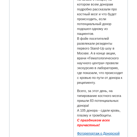
котором всем донорам
подробно рассказали про
костный мозг и что будет
происходить, если
потенциальный донор
подошел одному из
пациентов.
В фойе посетителей
развлекали резиденты
первого Stand-Up шоу в
Москве. А в конце акции,
врачи «Гематологического
научного центра» провели
экскурсию в лабораторию,
где показали, что происходит
с кровью по пути от донора к
реципиенту.
Всего, за этот день, на
типирование костного мозга
пришли 83 потенциальных
донора!
А 105 донора - сдали кровь,
плазму и тромбоциты.
С праздником всех
причастных!
Фоторепортаж о Донорской