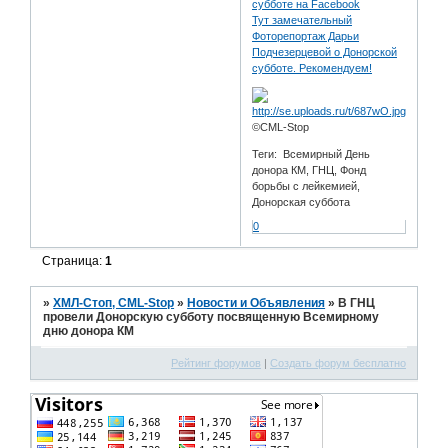
субботе на Facebook
Тут замечательный
Фоторепортаж Дарьи
Подчезерцевой о Донорской
субботе. Рекомендуем!
©CML-Stop
Теги: Всемирный День
донора КМ, ГНЦ, Фонд
борьбы с лейкемией,
Донорская суббота
0
Страница:
1
»
ХМЛ-Стоп, CML-Stop
»
Новости и Объявления
»
В ГНЦ
провели Донорскую субботу посвященную Всемирному
дню донора КМ
Рейтинг форумов
|
Создать форум бесплатно