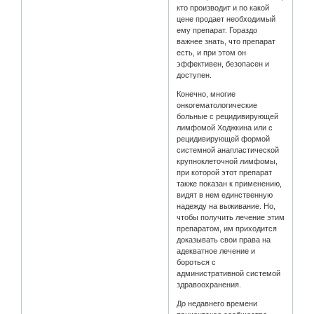
кто производит и по какой
цене продает необходимый
ему препарат. Гораздо
важнее знать, что препарат
есть, и при этом он
эффективен, безопасен и
доступен.
Конечно, многие
онкогематологические
больные с рецидивирующей
лимфомой Ходжкина или с
рецидивирующей формой
системной анапластической
крупноклеточной лимфомы,
при которой этот препарат
также показан к применению,
видят в нем единственную
надежду на выживание. Но,
чтобы получить лечение этим
препаратом, им приходится
доказывать свои права на
адекватное лечение и
бороться с
административной системой
здравоохранения.
До недавнего времени