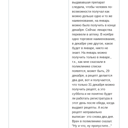
выдававшая препарат
следила, чтобы человек по-
возможности получал как
можно дольше одно и то же
наименование, на январь
можно было получить в конце
декабря. Сейчас лекарства
перевели в аптеку. В ноябре
одно торговое наименование,
в декабре уже другое, какое
будет в январе, никто не
знает. На январь можно
получить только в январе.,
т.к., как мне сказзали в
поликлинике списки
появятся, может быть, 29
декабря, а рецепт делается
два дня, вот и получается,
что только 31 декабря можно
получить рецепт, а это
суббота и не понятно будет
ли работать регистратура в
этот день после обеда, когда
выдают рецепты. А если
рецепт неправильно
выписан- это снова два дня.
Врач в поликлинике сказал:
"Ну и что, ну пропустите..."