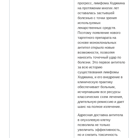
прогресс, лимфома Ходжкина
на протяжении многих лет
оставалась застывшей
болезнью с точки зрения
используемых
лекарственных средств.
Поэтому появление нового
таргетного препарата на
основе моноклональных
антител открыло новые
возможности, позволяя
наносить точечный удар по
болезни. Это первое антитело
за всю историю
существования лимфомы
Ходжкина, и его внедрение в
клиническую практику
обеспечивает больным,
исчерпавшим все ресурсы
классических схем лечения,
длительную ремиссию и дает
шанс на полное излечение.
Адресная доставка антитела
в опухолевую клетку
позволила не только
увеличить эффективность,
но и снизить токсичность