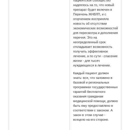
пациентское сообщество
надеялось на то, что новый
препарат будет включен в
Перечень ЖНВЛП, и с
огорчением восприняло
новость об отсутствии
экономических возможностей
для пересмотра и дополнения
перечня. Это на
неопределенный срок
откладывает возможность
получить эффективное
лечение, а по сути - спасение
жизни - для тысяч
нуждающихся в лечении.
Каждый пациент должен
знать: все, что заложено в
базовой и региональных
программах государственных
гарантий бесплатного
оказания гражданам
медицинской помощи, должно
быть ему предоставлено в
соответствии с законом. А
закон в этом случае -
всецело на его стороне.