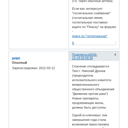
(т.е. через обычные аптеки).
Если вас интересует
"госпитальное снабжение"
(госпитальная линия,
госпитальные поставки) -
ищите по "Поиску" на форуме
-
поиск по "госпитальное"
0
Поделиться
2016-
4
рпвп
12-23 02:09:35
Опытный
Спасение откладывается
Зарегистрирован
: 2012-03-12
Текст: Николай Дронов
(председатель
исполнительного комитета
межрегионального
общественного объединения
"Движение против рака")
Новые препараты,
продлевающие жизнь,
должны быть доступны
Одной из ключевых тем
завершения года стала
возможная приостановка