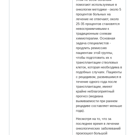
помогают используемые в
онкологии методики - около 5
процентов больных на
лечение не отвечают, около
25-35 процентов становятся
невосприимчивыми к
традиционным схемам
химиотерапии. Основная
задача специалистов -
продлить ремиссию
пациентам этой группы,
чтобы подготовить их к
трансплантации стволовых
клеток, которая необходима в
подобных случаях. Пациенты
с рецидивом, развившимся в
течение одного года после
трансплантации, имеют
крайне неблагоприятный
прогноз (медиана
выживаемости при раннем
рецидиве составляет меньше
года).
Несмотря на то, что за
последнее время в лечении
онкологических заболеваний
произошел большой