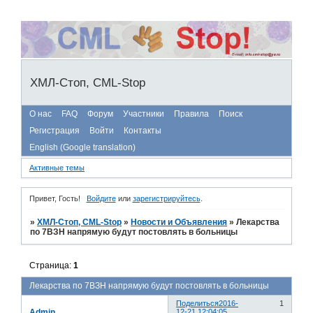
ХМЛ-Стоп, CML-Stop
О нас
FAQ
Форум
Участники
Правила
Поиск
Регистрация
Войти
Контакты
English (Google translation)
Активные темы
Привет, Гость!
Войдите
или
зарегистрируйтесь
.
»
ХМЛ-Стоп, CML-Stop
»
Новости и Объявления
»
Лекарства
по 7ВЗН напрямую будут постовлять в больницы
Страница:
1
Лекарства по 7ВЗН напрямую будут постовлять в больницы
Поделиться
2016-
1
Admin
12-21 12:04:05