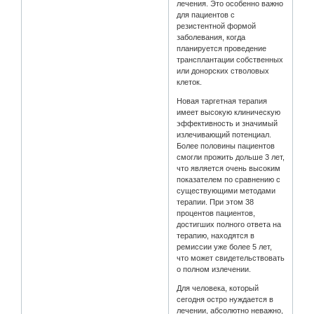
лечения. Это особенно важно
для пациентов с
резистентной формой
заболевания, когда
планируется проведение
трансплантации собственных
или донорских стволовых
клеток.
Новая таргетная терапия
имеет высокую клиническую
эффективность и значимый
излечивающий потенциал.
Более половины пациентов
смогли прожить дольше 3 лет,
что является очень высоким
показателем по сравнению с
существующими методами
терапии. При этом 38
процентов пациентов,
достигших полного ответа на
терапию, находятся в
ремиссии уже более 5 лет,
что может свидетельствовать
о полном излечении.
Для человека, который
сегодня остро нуждается в
лечении, абсолютно неважно,