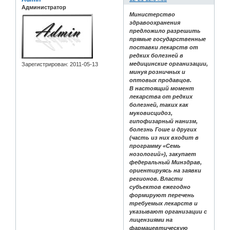
Администратор
Министерство
здравоохранения
предложило разрешить
прямые государственные
поставки лекарств от
редких болезней в
медицинские организации,
Зарегистрирован
: 2011-05-13
минуя розничных и
оптовых продавцов.
В настоящий момент
лекарства от редких
болезней, таких как
муковисцидоз,
гипофизарный нанизм,
болезнь Гоше и других
(часть из них входит в
программу «Семь
нозологий»), закупает
федеральный Минздрав,
ориентируясь на заявки
регионов. Власти
субъектов ежегодно
формируют перечень
требуемых лекарств и
указывают организации с
лицензиями на
фармацевтическую