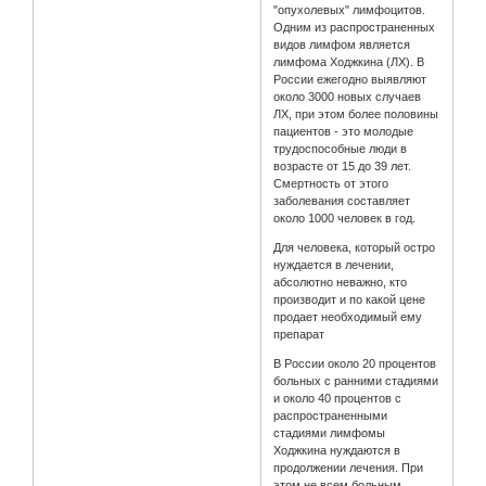
"опухолевых" лимфоцитов.
Одним из распространенных
видов лимфом является
лимфома Ходжкина (ЛХ). В
России ежегодно выявляют
около 3000 новых случаев
ЛХ, при этом более половины
пациентов - это молодые
трудоспособные люди в
возрасте от 15 до 39 лет.
Смертность от этого
заболевания составляет
около 1000 человек в год.
Для человека, который остро
нуждается в лечении,
абсолютно неважно, кто
производит и по какой цене
продает необходимый ему
препарат
В России около 20 процентов
больных с ранними стадиями
и около 40 процентов с
распространенными
стадиями лимфомы
Ходжкина нуждаются в
продолжении лечения. При
этом не всем больным