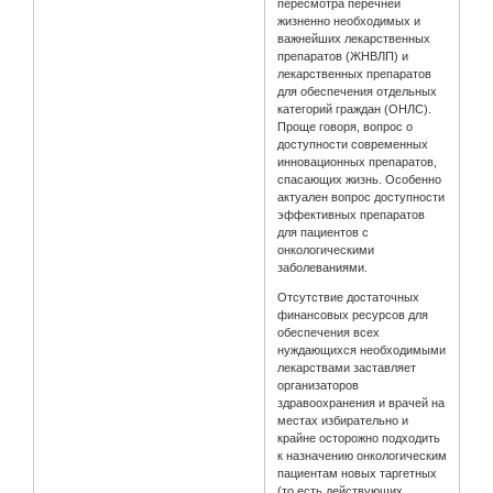
пересмотра перечней
жизненно необходимых и
важнейших лекарственных
препаратов (ЖНВЛП) и
лекарственных препаратов
для обеспечения отдельных
категорий граждан (ОНЛС).
Проще говоря, вопрос о
доступности современных
инновационных препаратов,
спасающих жизнь. Особенно
актуален вопрос доступности
эффективных препаратов
для пациентов с
онкологическими
заболеваниями.
Отсутствие достаточных
финансовых ресурсов для
обеспечения всех
нуждающихся необходимыми
лекарствами заставляет
организаторов
здравоохранения и врачей на
местах избирательно и
крайне осторожно подходить
к назначению онкологическим
пациентам новых таргетных
(то есть действующих