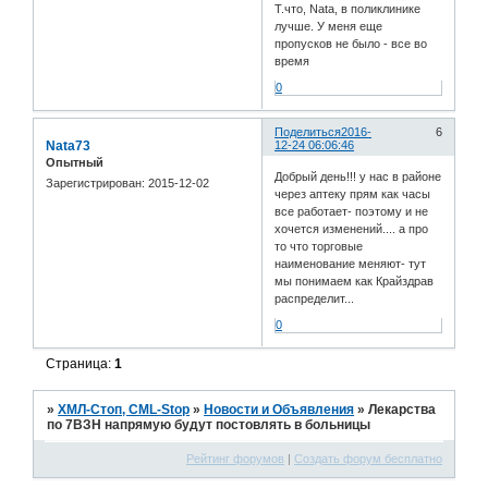
Т.что, Nata, в поликлинике
лучше. У меня еще
пропусков не было - все во
время
0
Поделиться
2016-
6
Nata73
12-24 06:06:46
Опытный
Добрый день!!! у нас в районе
Зарегистрирован
: 2015-12-02
через аптеку прям как часы
все работает- поэтому и не
хочется изменений.... а про
то что торговые
наименование меняют- тут
мы понимаем как Крайздрав
распределит...
0
Страница:
1
»
ХМЛ-Стоп, CML-Stop
»
Новости и Объявления
»
Лекарства
по 7ВЗН напрямую будут постовлять в больницы
Рейтинг форумов
|
Создать форум бесплатно