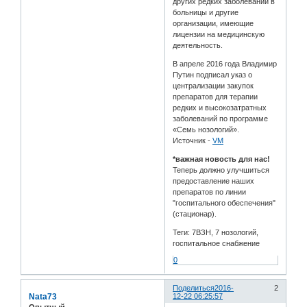
других редких заболеваний в
больницы и другие
организации, имеющие
лицензии на медицинскую
деятельность.
В апреле 2016 года Владимир
Путин подписал указ о
централизации закупок
препаратов для терапии
редких и высокозатратных
заболеваний по программе
«Семь нозологий».
Источник -
VM
*важная новость для нас!
Теперь должно улучшиться
предоставление наших
препаратов по линии
"госпитального обеспечения"
(стационар).
Теги: 7ВЗН, 7 нозологий,
госпитальное снабжение
0
Поделиться
2016-
2
Nata73
12-22 06:25:57
Опытный