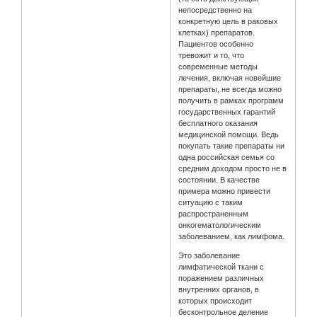
непосредственно на
конкретную цель в раковых
клетках) препаратов.
Пациентов особенно
тревожит и то, что
современные методы
лечения, включая новейшие
препараты, не всегда можно
получить в рамках программ
государственных гарантий
бесплатного оказания
медицинской помощи. Ведь
покупать такие препараты ни
одна российская семья со
средним доходом просто не в
состоянии. В качестве
примера можно привести
ситуацию с таким
распространенным
онкогематологическим
заболеванием, как лимфома.
Это заболевание
лимфатической ткани с
поражением различных
внутренних органов, в
которых происходит
бесконтрольное деление