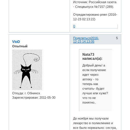
Источник: Российская газета
- Спецвыпуск №7157 (289).
Отредактировано рпвп (2016-
12-23 02:13:22)
0
Поделиться
2016-
5
VioD
12-23 14:13:05
Опытный
Nata73
написал(а):
Добрый день! а
если получение
идет через
аптеку - то
теперь как
считать- будет
лучше или хуже?
Откуда:
г. Обнинск
Зарегистрирован
: 2011-05-30
что то не
понятно..
До ноября мы получали
лекарство в поликлинике и
все было нормально: сестра,