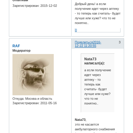
Добрый день! а если
Зарегистрирован
: 2015-12-02
получение идет через аптеку
- то теперь как считать- будет
лучше или хуже? что то не
понятно..
0
Поделиться
2016-
3
RAF
12-22 11:20:55
Модератор
Nata73
написал(а):
а если получение
идет через
аптеку - то
теперь как
считать- будет
лучше или хуже?
что то не
Откуда:
Москва и область
Зарегистрирован
: 2011-05-16
понятно..
Nata73
,
это не касается
амбулаторного снабжения