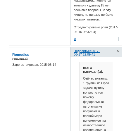
лекарствами... Меняется
только к худшему15 лет
посылаю вопросы на эту
линию, но ни разу не было
никаких! ответов....
Отредактировано рпвп (2017-
06-16 05:32:04)
0
Поделиться
2017-
5
Remedios
06-17 22:09:41
Опытный
Зарегистрирован
: 2015-06-14
mara
написал(а):
Сейчас инвалид
1 группы из Орла
задала путину
вопрос, о том,
почему
федеральные
льготники не
получают в
полной мере
положенное им
лекарственное
обеспечение, а