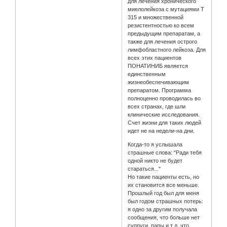
для лечения хронического
миелолейкоза с мутациями Т
315 и множественной
резистентностью ко всем
предыдущим препаратам, а
также для лечения острого
лимфобластного лейкоза. Для
всех этих пациентов
ПОНАТИНИБ является
единственным
жизнеобеспечивающим
препаратом. Программа
полноценно проводилась во
всех странах, где шли
клинические исследования.
Счет жизни для таких людей
идет не на недели-на дни.
Когда-то я услышала
страшные слова: "Ради тебя
одной никто не будет
стараться..."
Но такие пациенты есть, но
их становится все меньше.
Прошлый год был для меня
был годом страшных потерь:
я одно за другим получала
сообщения, что больше нет
супруги, папы и т д, что