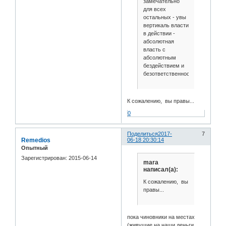
замечательно
для всех
остальных - увы
вертикаль власти
в действии -
абсолютная
власть с
абсолютным
бездействием и
безответственностью
К сожалению, вы правы...
0
Поделиться
2017-
7
Remedios
06-18 20:30:14
Опытный
Зарегистрирован
: 2015-06-14
mara
написал(а):
К сожалению, вы
правы...
пока чиновники на местах
(живущие на наши деньги,