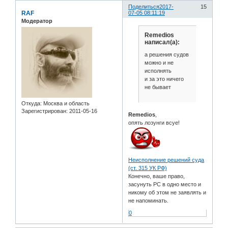
Поделиться
2017-
15
RAF
07-05 08:11:19
Модератор
Remedios
написал(а):
а решения судов
можно и не
исполнять
и за это ничего
не бывает
Откуда:
Москва и область
Зарегистрирован
: 2011-05-16
Remedios
,
опять лозунги всуе!
Неисполнение решений суда
(ст. 315 УК РФ)
Конечно, ваше право,
засунуть РС в одно место и
никому об этом не заявлять и
не напоминать.
0