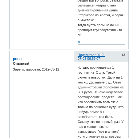
решил три вопроса, свалка в
Балашихе, неправильно
диагностированная Даша
Старикова из Апатит, и барак
в Ижевске...
тогда пусть прямые линии
проводит круглосуточно что
ли...
0
Поделиться
2017-
13
рпвп
07-03 06:59:07
Опытный
Кстати, про инвалида 1
Зарегистрирован
: 2012-03-12
группы из Орла. Такой
сюжет в новостях. Дали на 1
месяц. Дальше-в суд. Ответ
администрации :положено на
801 рубль. Иначе-нецелевое
расходование средств. Так
что обеспечить возможно
только по решению суда. Кто-
нибудь помог бы
разобраться, как быть.
Слышу это не первый раз. У
нас и копеечных не
выписывают(нет в аптеке) ,
хотя списочек стал совсем