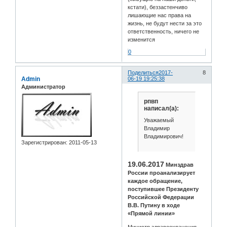
кстати), беззастенчиво
лишающие нас права на
жизнь, не будут нести за это
ответственность, ничего не
изменится
0
Поделиться
2017-
8
Admin
06-19 19:25:38
Администратор
рпвп
написал(а):
Уважаемый
Владимир
Владимирович!
Зарегистрирован
: 2011-05-13
19.06.2017
Минздрав
России проанализирует
каждое обращение,
поступившее Президенту
Российской Федерации
В.В. Путину в ходе
«Прямой линии»
Министр здравоохранения