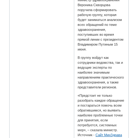
Вероника Скворцова
поручила сформировать
рабочую группу, которая
будет заниматься анализом
всех обращений по теме
здравоохранения,
поступивших во время
прямой линии с президентом
Владимиром Путиным 15
июня.
В группу войдут как
сотрудники ведомства, так и
ведущие эксперты по
наиболее значимым
направлениям практического
здравоохранения, а также
представители регионов.
«Предстоит не только
разобрать каждое обращение
и постараться помочь всем
обратившимся, но выявить
наиболее проблемные точки
для принятия, если
потребуется, системных
мер», – сказала министр.
Источник -
Сайт МинЗдрава