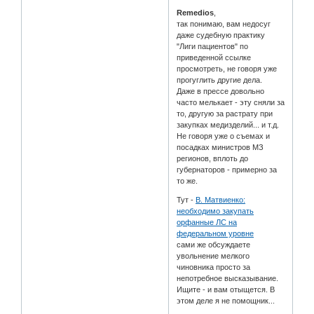
Remedios
,
так понимаю, вам недосуг
даже судебную практику
"Лиги пациентов" по
приведенной ссылке
просмотреть, не говоря уже
прогуглить другие дела.
Даже в прессе довольно
часто мелькает - эту сняли за
то, другую за растрату при
закупках медизделий... и т.д.
Не говоря уже о съемах и
посадках министров МЗ
регионов, вплоть до
губернаторов - примерно за
то же.
Тут -
В. Матвиенко:
необходимо закупать
орфанные ЛС на
федеральном уровне
сами же обсуждаете
увольнение мелкого
чиновника просто за
непотребное высказывание.
Ищите - и вам отыщется. В
этом деле я не помощник...