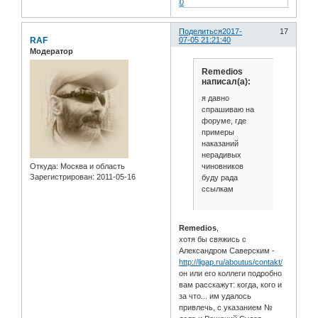
0
Поделиться
2017-
17
RAF
07-05 21:21:40
Модератор
Remedios
написал(а):
я давно
спрашиваю на
форуме, где
примеры
наказаний
нерадивых
чиновников
Откуда:
Москва и область
Зарегистрирован
: 2011-05-16
буду рада
ссылкам
Remedios
,
хотя бы свяжись с
Александром Саверским -
http://ligap.ru/aboutus/contakt/
он или его коллеги подробно
вам расскажут: когда, кого и
за что... им удалось
привлечь, с указанием №