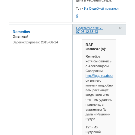
дела и Решений Судов.
Тут -
Из Судебной практики
0
Поделиться
2017-
18
Remedios
07-06 12:35:43
Опытный
Зарегистрирован
: 2015-06-14
RAF
написал(а):
Remedios,
хотя бы свяжись
с Александром
Саверским -
http://ligap.ru/aboutus/contakt/
он или его
коллеги подробно
вам расскажут:
когда, кого и за
что... им удалось
привлечь, с
указанием №
дела и Решений
Судов.
Тут - Из
Судебной