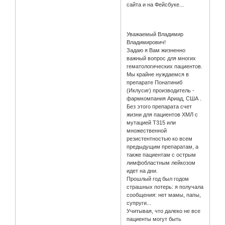
сайта и на Фейсбуке...
Уважаемый Владимир
Владимирович!
Задаю я Вам жизненно
важный вопрос для многих
гематологических пациентов.
Мы крайне нуждаемся в
препарате Понатиниб
(Иклусиг) производитель -
фармкомпания Ариад, США .
Без этого препарата счет
жизни для пациентов ХМЛ с
мутацией Т315 или
множественной
резистентностью ко всем
предыдущим препаратам, а
также пациентам с острым
лимфобластным лейкозом
идет на дни.
Прошлый год был годом
страшных потерь: я получала
сообщения: нет мамы, папы,
супруги...
Учитывая, что далеко не все
пациенты могут быть