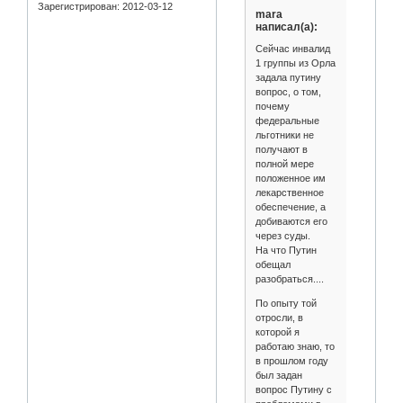
Зарегистрирован
: 2012-03-12
mara
написал(а):
Сейчас инвалид
1 группы из Орла
задала путину
вопрос, о том,
почему
федеральные
льготники не
получают в
полной мере
положенное им
лекарственное
обеспечение, а
добиваются его
через суды.
На что Путин
обещал
разобраться....
По опыту той
отросли, в
которой я
работаю знаю, то
в прошлом году
был задан
вопрос Путину с