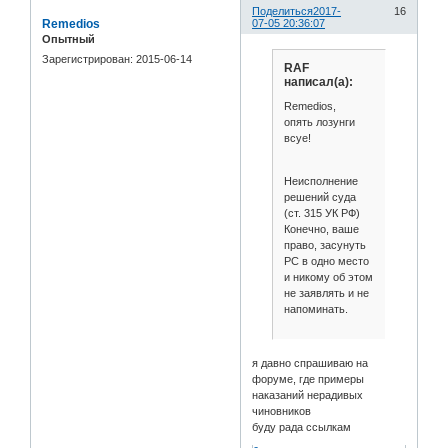
Поделиться
2017-
16
Remedios
07-05 20:36:07
Опытный
Зарегистрирован
: 2015-06-14
RAF
написал(а):
Remedios,
опять лозунги
всуе!
Неисполнение
решений суда
(ст. 315 УК РФ)
Конечно, ваше
право, засунуть
РС в одно место
и никому об этом
не заявлять и не
напоминать.
я давно спрашиваю на
форуме, где примеры
наказаний нерадивых
чиновников
буду рада ссылкам