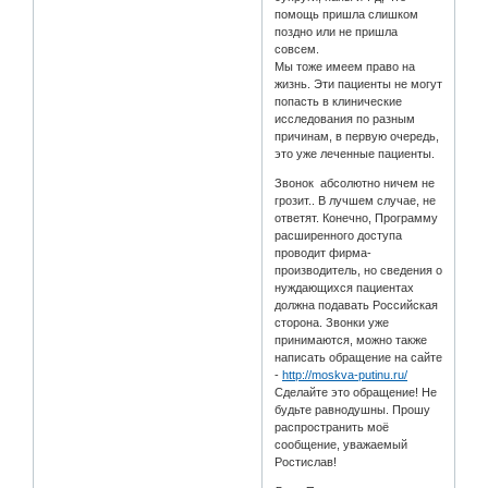
помощь пришла слишком
поздно или не пришла
совсем.
Мы тоже имеем право на
жизнь. Эти пациенты не могут
попасть в клинические
исследования по разным
причинам, в первую очередь,
это уже леченные пациенты.
Звонок абсолютно ничем не
грозит.. В лучшем случае, не
ответят. Конечно, Программу
расширенного доступа
проводит фирма-
производитель, но сведения о
нуждающихся пациентах
должна подавать Российская
сторона. Звонки уже
принимаются, можно также
написать обращение на сайте
-
http://moskva-putinu.ru/
Сделайте это обращение! Не
будьте равнодушны. Прошу
распространить моё
сообщение, уважаемый
Ростислав!