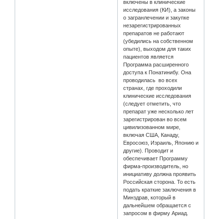
включены в клинические
исследования (КИ), а законы
о загранлечении и закупке
незарегистрированных
препаратов не работают
(убедились на собственном
опыте), выходом для таких
пациентов является
Программа расширенного
доступа к Понатинибу. Она
проводилась во всех
странах, где проходили
клинические исследования
(следует отметить, что
препарат уже несколько лет
зарегистрирован во всем
цивилизованном мире,
включая США, Канаду,
Евросоюз, Израиль, Японию и
другие). Проводит и
обеспечивает Программу
фирма-производитель, но
инициативу должна проявить
Российская сторона. То есть
подать краткие заключения в
Минздрав, который в
дальнейшем обращается с
запросом в фирму Ариад.