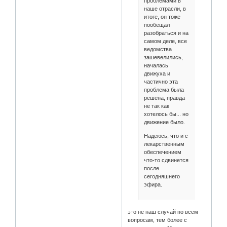
проблемами в
наше отрасли, в
итоге, он тоже
пообещал
разобраться и на
самом деле, все
ведомства
зашевелились,
началась
движуха и
частично эта
проблема была
решена, правда
не так как
хотелось бы... но
движение было.
Надеюсь, что и с
лекарственным
обеспечением
что-то сдвинется
после
сегодняшнего
эфира.
это не наш случай по всем
вопросам, тем более с