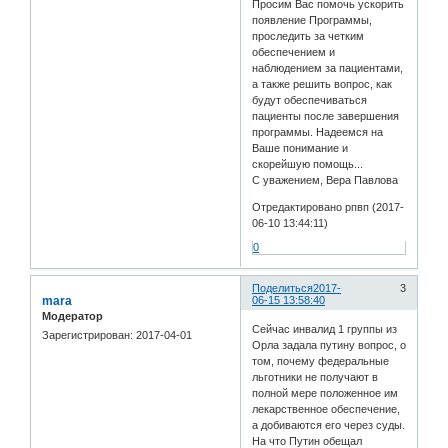
Просим Вас помочь ускорить
появление Программы,
проследить за четким
обеспечением и
наблюдением за пациентами,
а также решить вопрос, как
будут обеспечиваться
пациенты после завершения
программы. Надеемся на
Ваше понимание и
скорейшую помощь...
С уважением, Вера Павлова
Отредактировано рпвп (2017-
06-10 13:44:11)
0
Поделиться
2017-
3
mara
06-15 13:58:40
Модератор
Сейчас инвалид 1 группы из
Зарегистрирован
: 2017-04-01
Орла задала путину вопрос, о
том, почему федеральные
льготники не получают в
полной мере положенное им
лекарственное обеспечение,
а добиваются его через суды.
На что Путин обещал