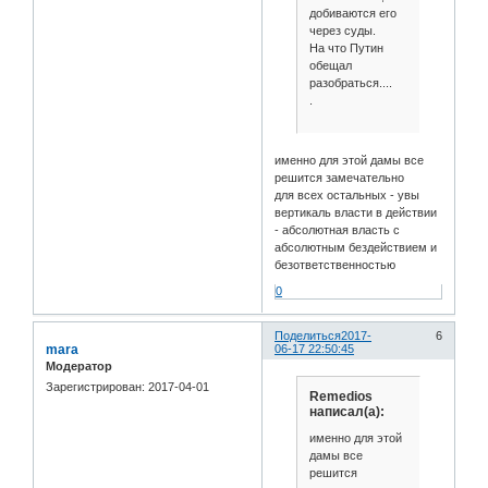
добиваются его
через суды.
На что Путин
обещал
разобраться....
.
именно для этой дамы все
решится замечательно
для всех остальных - увы
вертикаль власти в действии
- абсолютная власть с
абсолютным бездействием и
безответственностью
0
Поделиться
2017-
6
mara
06-17 22:50:45
Модератор
Зарегистрирован
: 2017-04-01
Remedios
написал(а):
именно для этой
дамы все
решится