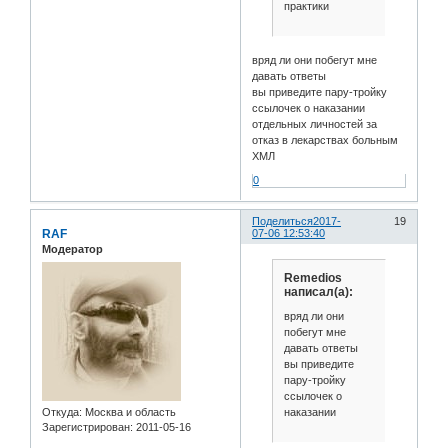
практики
вряд ли они побегут мне
давать ответы
вы приведите пару-тройку
ссылочек о наказании
отдельных личностей за
отказ в лекарствах больным
ХМЛ
0
Поделиться
2017-
19
RAF
07-06 12:53:40
Модератор
Remedios
написал(а):
вряд ли они
побегут мне
давать ответы
вы приведите
пару-тройку
ссылочек о
наказании
Откуда:
Москва и область
Зарегистрирован
: 2011-05-16