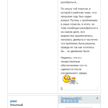
разобраться....
По опыту той отросли, в
которой я работаю знаю, то в
прошлом году был задан
вопрос Путину с проблемами
в наше отрасли, в итоге, он
тоже пообещал разобраться и
на самом деле, все
ведомства зашевелились,
началась движуха и частично
эта проблема была решена,
правда не так как хотелось
бы... но движение было.
Надеюсь, что и с
лекарственным
обеспечением что-то
сдвинется после
сегодняшнего эфира.
0
Поделиться
2017-
4
рпвп
06-15 15:50:49
Опытный