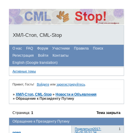
ХМЛ-Стоп, CML-Stop
О нас
FAQ
Форум
Участники
Правила
Поиск
Регистрация
Войти
Контакты
English (Google translation)
Активные темы
Привет, Гость!
Войдите
или
зарегистрируйтесь
.
»
ХМЛ-Стоп, CML-Stop
»
Новости и Объявления
»
Обращение к Президенту Путину
Страница:
1
Тема закрыта
Обращение к Президенту Путину
Поделиться
2017-
1
рпвп
06-05 05:51:34