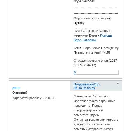
Вера Павлова
--------------------------------------
--------------------------------------
Обращение к Президенту
Путину
"ХМЛ-Стоп" о ситуации с
лечением Веры -
Помощь
Вере Павловой
Теги: Обращение Президенту
Путину, понатиниб, ХМЛ
Отредактировано рпвп (2017-
06-05 06:44:47)
0
Поделиться
2017-
2
рпвп
06-10 06:58:30
Опытный
Уважаемый Ростислав!
Зарегистрирован
: 2012-03-12
Это текст моего обращения
президенту. Прошу
откорректировать и
поместить здесь.
Остается только скопировать
для тех, кто захочет нам
помочь и отправить через