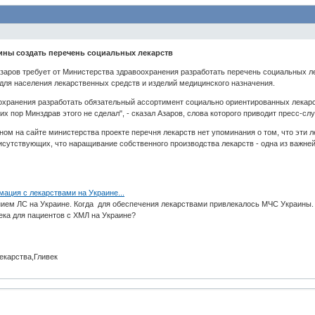
аины создать перечень социальных лекарств
аров требует от Министерства здравоохранения разработать перечень социальных лек
для населения лекарственных средств и изделий медицинского назначения.
охранения разработать обязательный ассортимент социально ориентированных лекарс
их пор Минздрав этого не сделал", - сказал Азаров, слова которого приводит пресс-с
ом на сайте министерства проекте перечня лекарств нет упоминания о том, что эти 
исутствующих, что наращивание собственного производства лекарств - одна из важ
мация с лекарствами на Украине...
ием ЛС на Украине. Когда для обеспечения лекарствами привлекалось МЧС Украины.
ека для пациентов с ХМЛ на Украине?
екарства,Гливек