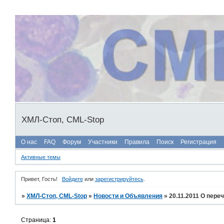
ХМЛ-Стоп, CML-Stop
О нас
FAQ
Форум
Участники
Правила
Поиск
Регистрация
Активные темы
Привет, Гость!
Войдите
или
зарегистрируйтесь
.
»
ХМЛ-Стоп, CML-Stop
»
Новости и Объявления
»
20.11.2011 О пере
Страница:
1