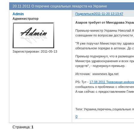
20.11.2011 О перечне социальных лекарств на Украине
Admin
Поделиться
2011-11-20 12:13:47
Администратор
Азаров требует от Минздрава Укр
Премьер-министр Украины Николай Аз
совещании по вопросам доступности 
"Я уже поручал Министерству здраво
обязательном порядке в аптеках. До с
Зарегистрирован
: 2011-05-13
Премьер подчеркнул, что в размещенн
Министра здравоохранения и всех пр
средств", - подчеркнул премьер.
Источник: wwwnews.liga.net
PS: Тут -
17.08.2011 Тревожная инфор
сообщалось о проблемах с обеспечен
А как сейчас с предоставлением Глив
Теги: Украина,перечень,социальные л
0
Страница:
1