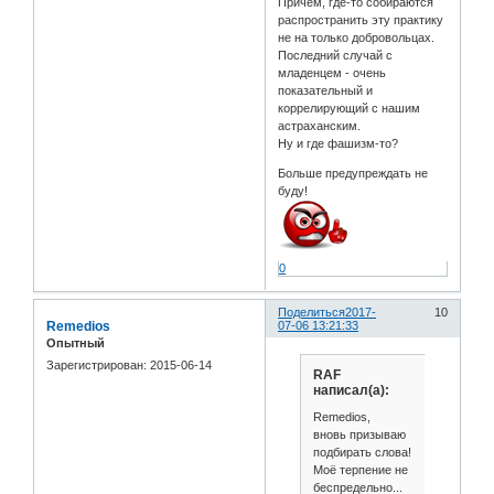
Причем, где-то собираются
распространить эту практику
не на только добровольцах.
Последний случай с
младенцем - очень
показательный и
коррелирующий с нашим
астраханским.
Ну и где фашизм-то?
Больше предупреждать не
буду!
0
Поделиться
2017-
10
Remedios
07-06 13:21:33
Опытный
Зарегистрирован
: 2015-06-14
RAF
написал(а):
Remedios,
вновь призываю
подбирать слова!
Моё терпение не
беспредельно...