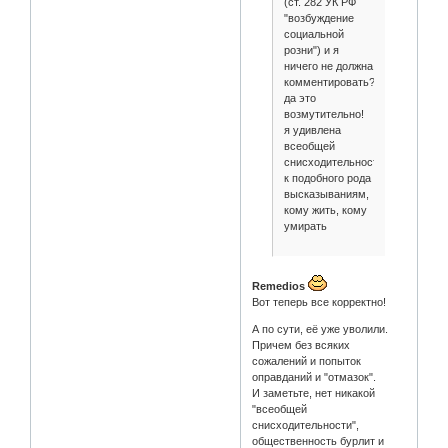
(ст. 282 УК РФ
"возбуждение
социальной
розни") и я
ничего не должна
комментировать?
да это
возмутительно!
я удивлена
всеобщей
снисходительностью
к подобного рода
высказываниям,
кому жить, кому
умирать
Remedios
Вот теперь все корректно!
А по сути, её уже уволили.
Причем без всяких
сожалений и попыток
оправданий и "отмазок".
И заметьте, нет никакой
"всеобщей
снисходительности",
общественность бурлит и