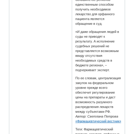
единственным способом
получить необходимое
лекарство для орфанного
пациента является
обращение в суд.
«И даже обращения людей в
суды не приводят к
результату. А исполнение
судебных решений не
представляется возможным
ввиду отсутствия
необходимых средств в
бюджете региона», –
подчеркивает эксперт.
По ее словам, централизация
закупок на федеральном
уровне прежде всего
обеспечит регулирование
цены на препараты и даст
возможность разумного
распределения лекарств
между субъектами РФ.
Автор: Светлана Петрова
«Фармацевтический вестник»
Теги: Фармацевтический
вестник, закупать орфанные