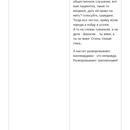
общественное слушание, вот
вам пациентка, такие-то
вводные, дать ей право на
жить? голосуйте, граждане.
Тогда все честно, приму волю
народа и пойду в уголок.
А то на словах гуманизм, а на
деле - фашизм... ты живи, а
ты не живи. Очень тонкая
тема...
А насчет разворовывают
миллиардами - это неправда.
Разворовывают триллионами!