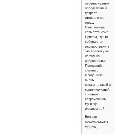
перешагнувших
определенный
возраст -
относили на
гору...
Счас кое-где
есть эвтаназия.
Причем, где-то
собираются
распространить
эту практику не
на только
добровольцах.
Последний
случай с
младенцем -
очень
показательный и
коррелирующий
с нашим
астраханским.
Ну и где
фашизм-то?
Больше
предупреждать
не буду!