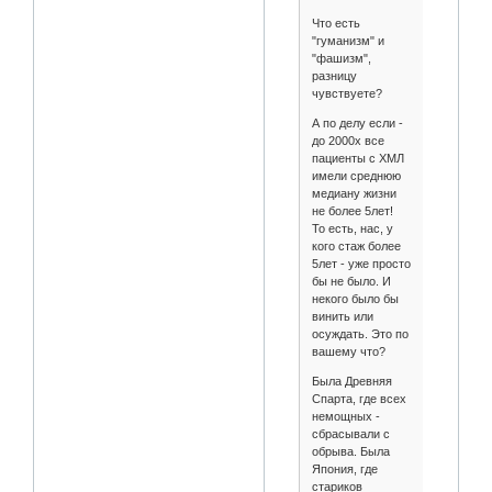
Что есть
"гуманизм" и
"фашизм",
разницу
чувствуете?
А по делу если -
до 2000х все
пациенты с ХМЛ
имели среднюю
медиану жизни
не более 5лет!
То есть, нас, у
кого стаж более
5лет - уже просто
бы не было. И
некого было бы
винить или
осуждать. Это по
вашему что?
Была Древняя
Спарта, где всех
немощных -
сбрасывали с
обрыва. Была
Япония, где
стариков