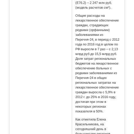
(Е76.2) – 2 247 млн руб.
(модель расчетов см²).
Общие расходы на
лекарственное обеспечение
граждан, страдающих
редкими (орфанными)
заболеваниями из
Перечня-24, в период с 2012
года по 2016 год в целом по
РФ выросли в 7 раз – с 2,13
млрд руб до 15,5 млрд руб.
Доля затрат региональных
бюджетов на лекарственное
обеспечение больных с
редкими заболеваниями из
Перечня-24 в общих
региональных затратах на
лекарственное обеспечение
граждан выросла с 5,9% в
2012 г. до 25% в 2016 году,
достигая при этом в
некоторых регионах
показателя в 50%.
Как отметила Елена
Красильникова, на
сегодняшний день в
большинстве регионов