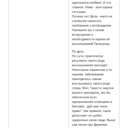
однозначно клеймит. И это
главное. Ниже - моя оценка
ситуации.
Почему нет Дела - никто не
соизволил написать
требование о возбуждении.
Напишите вы о своим
возмущении и
необходимости оценки её
высказываний Прокурору.
По делу.
По сути, практически
регулярно такого рода
высказывания проходят.
Некоторым пациентам и по
нашему заболеванию
приходилось самим
выслушивать такого рода
слова. Мол, "вместо закупок
вашего препараты, мы бы
обеспечили всех
одноразовыми шприцами и
бинтами...дай нам такое
право". Как правило, такое
допускают не шибко
одаренные умом люди. Выше
уже писал про Древнюю