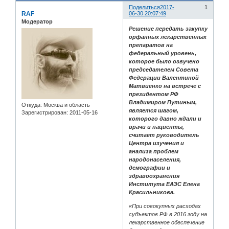
Поделиться
2017-
1
RAF
06-30 20:07:49
Модератор
Решение передать закупку
орфанных лекарственных
препаратов на
федеральный уровень,
которое было озвучено
председателем Совета
Федерации Валентиной
Матвиенко на встрече с
президентом РФ
Владимиром Путиным,
Откуда:
Москва и область
является шагом,
Зарегистрирован
: 2011-05-16
которого давно ждали и
врачи и пациенты,
считает руководитель
Центра изучения и
анализа проблем
народонаселения,
демографии и
здравоохранения
Института ЕАЭС Елена
Красильникова.
«При совокупных расходах
субъектов РФ в 2016 году на
лекарственное обеспечение