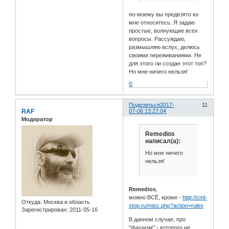
по-моему вы предвзято ко
мне относитесь. Я задаю
простые, волнующие всех
вопросы. Рассуждаю,
размышляю вслух, делюсь
своими переживаниями. Не
для этого ли создан этот топ?
Но мне ничего нельзя!
0
Поделиться
2017-
11
RAF
07-06 13:27:04
Модератор
Remedios
написал(а):
Но мне ничего
нельзя!
Remedios
,
можно ВСЁ, кроме -
http://cml-
Откуда:
Москва и область
stop.ru/misc.php?action=rules
Зарегистрирован
: 2011-05-16
В данном случае, про
"фашизм" - которого не