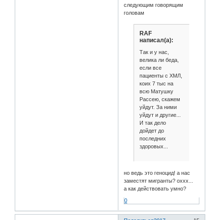
следующим говорящим
головам
RAF
написал(а):
Так и у нас,
велика ли беда,
если все
пациенты с ХМЛ,
коих 7 тыс на
всю Матушку
Рассею, скажем
уйдут. За ними
уйдут и другие...
И так дело
дойдет до
последних
здоровых...
но ведь это геноцид! а нас
заместят мигранты? оххх...
а как действовать умно?
0