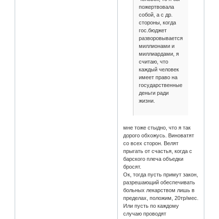
пожертвовала
собой, а с др.
стороны, когда
гос.бюджет
разворовывается
миллионами и
миллиардами, я
считаю, что
каждый человек
имеет право на
государственные
деньги ради
жизни.
мне тоже стыдно, что я так
дорого обхожусь. Виноватят
со всех сторон. Велят
прыгать от счастья, когда с
барского плеча объедки
бросят.
Ок, тогда пусть примут закон,
разрешающий обеспечивать
больных лекарством лишь в
пределах, положим, 20тр/мес.
Или пусть по каждому
случаю проводят