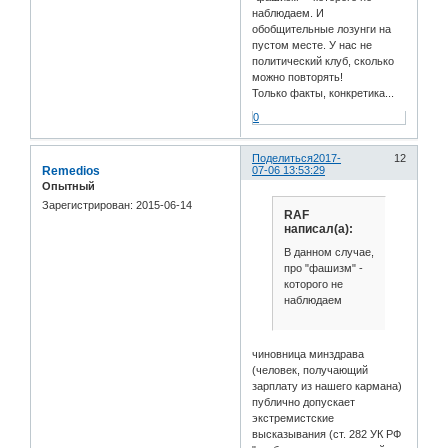
наблюдаем. И
обобщительные лозунги на
пустом месте. У нас не
политический клуб, сколько
можно повторять!
Только факты, конкретика...
0
Поделиться
2017-
12
Remedios
07-06 13:53:29
Опытный
Зарегистрирован
: 2015-06-14
RAF
написал(а):
В данном случае,
про "фашизм" -
которого не
наблюдаем
чиновница минздрава
(человек, получающий
зарплату из нашего кармана)
публично допускает
экстремистские
высказывания (ст. 282 УК РФ