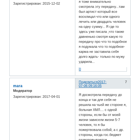
я тоже внимательно
Зарегистрирован
: 2015-12-02
смотрела эту передачу...там
был артист который все
восклицал что или одного
лечить или двадцать человек
на одну сумму... Я где то
здесь уже писала ,что также
давненько смотря какую то
передачу про что то подобное
я подумала что то подобное-
карма не заставила себя
долго ждать- только по мужу
ударила...
0
Поделиться
2017-
7
mara
07-06 09:16:05
Модератор
Я досмотрела передачу до
Зарегистрирован
: 2017-04-01
конца и так для себя не
решила на чьей же стороне я,
больная ХМЛ.... с одной
стороны, если бы от моей
жизни зависели жизни 5-7
человек, то я бы
пожертвовала собой, а с др.
стороны, когда гос.бюджет
разворовывается