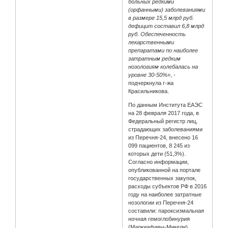
больных редкими
(орфанными) заболеваниями
в размере 15,5 млрд руб.
дефицит составил 6,8 млрд
руб. Обеспеченность
лекарственными
препаратами по наиболее
затратным редким
нозологиям колебалась на
уровне 30-50%»
, -
подчеркнула г-жа
Красильникова.
По данным Института ЕАЭС
на 28 февраля 2017 года, в
Федеральный регистр лиц,
страдающих заболеваниями
из Перечня-24, внесено 16
099 пациентов, 8 245 из
которых дети (51,3%).
Согласно информации,
опубликованной на портале
государственных закупок,
расходы субъектов РФ в 2016
году на наиболее затратные
нозологии из Перечня-24
составили: пароксизмальная
ночная гемоглобинурия
(Маркиафавы-Микели)