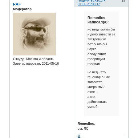
Поделиться
2017-
15
RAF
07-06 21:08:12
Модератор
Remedios
написал(а):
но ведь могли бы
и дело завести за
экстремизм
вот была бы
наука
следующим
говорящим
Откуда:
Москва и область
Зарегистрирован
: 2011-05-16
головам
но ведь это
геноцид! а нас
заместят
мигранты?
оххх...
а как
действовать
умно?
Remedios
,
см. ЛС
0