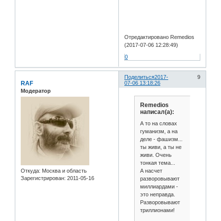
Отредактировано Remedios
(2017-07-06 12:28:49)
0
Поделиться
2017-
9
RAF
07-06 13:18:26
Модератор
Remedios
написал(а):
А то на словах
гуманизм, а на
деле - фашизм...
ты живи, а ты не
живи. Очень
тонкая тема...
А насчет
Откуда:
Москва и область
Зарегистрирован
: 2011-05-16
разворовывают
миллиардами -
это неправда.
Разворовывают
триллионами!