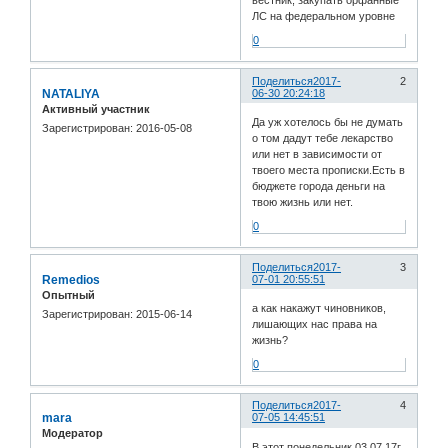
ЛС на федеральном уровне
0
Поделиться
2017-
2
NATALIYA
06-30 20:24:18
Активный участник
Да уж хотелось бы не думать
Зарегистрирован
: 2016-05-08
о том дадут тебе лекарство
или нет в зависимости от
твоего места прописки.Есть в
бюджете города деньги на
твою жизнь или нет.
0
Поделиться
2017-
3
Remedios
07-01 20:55:51
Опытный
а как накажут чиновников,
Зарегистрирован
: 2015-06-14
лишающих нас права на
жизнь?
0
Поделиться
2017-
4
mara
07-05 14:45:51
Модератор
В этот понедельник 03.07.17г