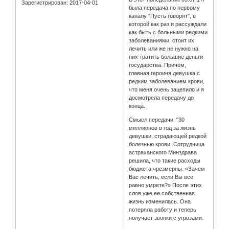
Зарегистрирован
: 2017-04-01
была передача по первому
каналу "Пусть говорят", в
которой как раз и рассуждали
как быть с больными редкими
заболеваниями, стоит их
лечить или же не нужно на
них тратить большие деньги
государства. Причём,
главная героиня девушка с
редким заболеванием крови,
что меня очень зацепило и я
досмотрела передачу до
конца.
Смысл передачи: "30
миллионов в год за жизнь
девушки, страдающей редкой
болезнью крови. Сотрудница
астраханского Минздрава
решила, что такие расходы
бюджета чрезмерны. «Зачем
Вас лечить, если Вы все
равно умрете?» После этих
слов уже ее собственная
жизнь изменилась. Она
потеряла работу и теперь
получает звонки с угрозами.