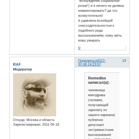
"возбуждение социальной
розни") и я ничего не должна
комментировать? да это
возмутительно!
я удивлена всеобщей
снисходительностью к
подобного рода
высказываниям, кому жить,
кому умирать
0
Поделиться
2017-
13
RAF
07-06 14:23:57
Модератор
Remedios
написал(а):
чиновница
минздрава
(человек,
получающий
зарплату из
нашего кармана)
публично
Откуда:
Москва и область
Зарегистрирован
: 2011-05-16
допускает
экстремистские
высказывания