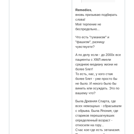
Remedios
,
вновь призываю подбирать
слова!
Моё терпение не
беспредельно...
Что есть "гуманизм" и
"фашизм", разницу
чувствуете?
А по делу если - до 2000х все
пациенты с ХМЛ имели
среднюю медиану жизни не
более 5лет!
То есть, нас, у кого стаж
более 5лет - уже просто бы
не было. И некого было бы
винить или осуждать. Это по
вашему что?
Была Древняя Спарта, где
всех немощных - сбрасывали
с обрыва. Была Япония, где
стариков перешагнувших
определенный возраст -
относили на гору...
Счас кое-где есть эвтаназия.