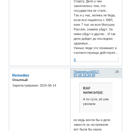
Спарту. Дело у них
закончилось тем, что
государства не стало...
Так и у нас, велика ли беда,
если все пациенты с ХМЛ,
коих 7 тыс на всю Матушку
Рассею, скажем уйдут. За
ними уйдут и другие... И так
дело дойдет до последних
здоровых...
Умные люди это понимают и
соответствующе действуют....
0
Поделиться
2017-
14
Remedios
07-06 18:34:49
Опытный
Зарегистрирован
: 2015-06-14
RAF
написал(а):
А по сути, её уже
уволили
но ведь могли бы и дело
завести за экстремизм
вот была бы наука