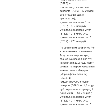
(D59.5) и
гемолитикоуремический
синдром (D59.3) – 5, 2 млрд
руб. (терапия одним
препаратом);
мукополисахаридоз, 1 тип
(Е76.0) – 512 млн руб.;
мукополисахаридоз, 2 тип
(Е76.1) – 2, 3 млрд руб.;
мукополисахаридоз, тип 6
(Е76.2) – 778 млн руб.
По сведениям субъектов РФ,
в региональных сегментах
Федерального регистра,
расчетные расходы на эти
нозологии в 2017 году могут
составить: пароксизмальная
ночная гемоглобинурия
(Маркиафавы-Микели)
(D59.5) и
гемолитикоуремический
синдром (D59.3) – 11,8 млрд
руб.; мукополисахаридоз, 1
тип (Е76.0) – 859 млн руб.;
мукополисахаридоз, 2 тип
(Е76.1) – 2, 4 млрд руб.;
мукополисахаридоз, тип 6