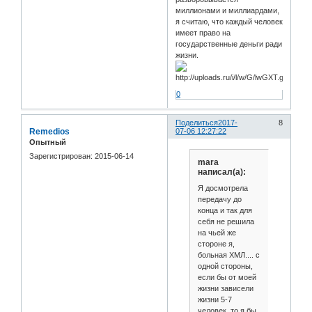
миллионами и миллиардами,
я считаю, что каждый человек
имеет право на
государственные деньги ради
жизни.
0
Поделиться
2017-
8
Remedios
07-06 12:27:22
Опытный
Зарегистрирован
: 2015-06-14
mara
написал(а):
Я досмотрела
передачу до
конца и так для
себя не решила
на чьей же
стороне я,
больная ХМЛ.... с
одной стороны,
если бы от моей
жизни зависели
жизни 5-7
человек, то я бы