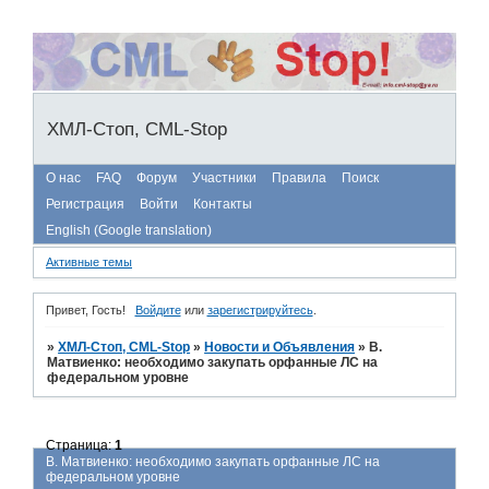
ХМЛ-Стоп, CML-Stop
О нас
FAQ
Форум
Участники
Правила
Поиск
Регистрация
Войти
Контакты
English (Google translation)
Активные темы
Привет, Гость!
Войдите
или
зарегистрируйтесь
.
»
ХМЛ-Стоп, CML-Stop
»
Новости и Объявления
»
В.
Матвиенко: необходимо закупать орфанные ЛС на
федеральном уровне
Страница:
1
В. Матвиенко: необходимо закупать орфанные ЛС на
федеральном уровне