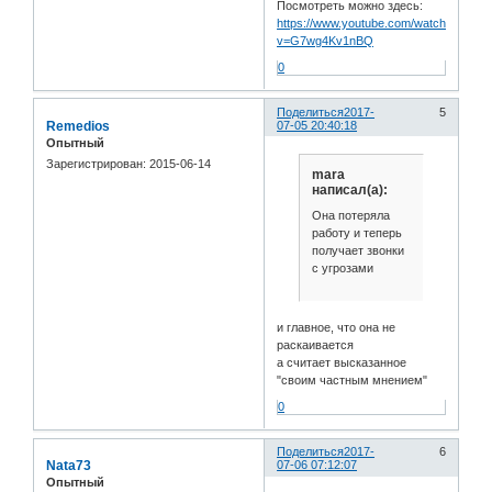
Посмотреть можно здесь:
https://www.youtube.com/watch?
v=G7wg4Kv1nBQ
0
Поделиться
2017-
5
Remedios
07-05 20:40:18
Опытный
Зарегистрирован
: 2015-06-14
mara
написал(а):
Она потеряла
работу и теперь
получает звонки
с угрозами
и главное, что она не
раскаивается
а считает высказанное
"своим частным мнением"
0
Поделиться
2017-
6
Nata73
07-06 07:12:07
Опытный