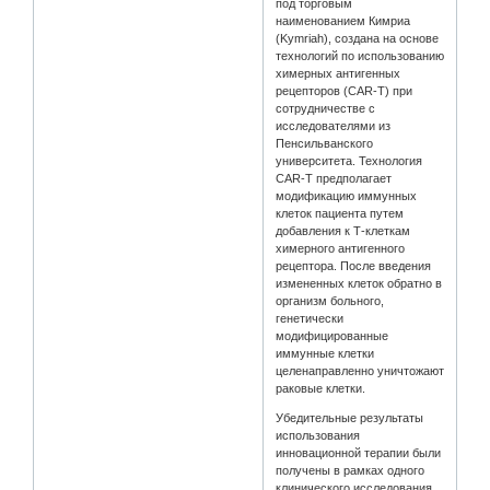
под торговым
наименованием Кимриа
(Kymriah), создана на основе
технологий по использованию
химерных антигенных
рецепторов (CAR-T) при
сотрудничестве с
исследователями из
Пенсильванского
университета. Технология
CAR-T предполагает
модификацию иммунных
клеток пациента путем
добавления к Т-клеткам
химерного антигенного
рецептора. После введения
измененных клеток обратно в
организм больного,
генетически
модифицированные
иммунные клетки
целенаправленно уничтожают
раковые клетки.
Убедительные результаты
использования
инновационной терапии были
получены в рамках одного
клинического исследования