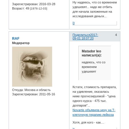
Ну надеюсь, что со временем
Зарегистрирован
: 2016-03-28
удешевят... надо же отбить
Возраст:
49
[1976-12-03]
для начала заложенные на
исследования деньги...
0
Поделиться
2017-
4
RAF
09-01 18:07:20
Модератор
Matador leo
написал(а):
надеюсь, что со
временем
удешевят
Кстати, стоимость препарата,
Откуда:
Москва и область
на удивление, оказалась
Зарегистрирован
: 2011-05-16
ниже прогнозируемой - "цена
одного курса - 475 тыс.
долларов"...
Novartis объявила цену на Т-
клеточную терапию лейкоза
Хотя, для кого - как....