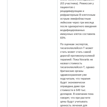
(63 участника). Ремиссия у
пациентов с
рецидивирующим и
рефрактерным В-клеточным
острым лимфобластным
лейкозом через три месяца
после однократного введения
модифицированных
иммунных клеток составила
83%.
По оценкам экспертов,
тисагенлеклейсел-T может
стать может стать самой
дорогой противоопухолевой
терапией. Пока Novartis не
назвал стоимость
тисагенлеклейсел-T, однако
британские органы
здравоохранения уже
подсчитали, что терапия
будет экономически
оправдана даже при
стоимости в 649 тыс.
долларов. В компании пока
говорят, что при расчете
цены будут учитывать
ценность лечения для