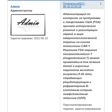
Поделиться
2017-
1
Admin
08-30 22:04:18
Администратор
Администрация по
контролю за продуктами
и лекарствами США (FDA)
приняла историческое
решение о регистрации
первой в мире
иммуноонкологической
Зарегистрирован
: 2011-05-13
терапии на основе
технологии CAR-T.
Решением FDA терапия
тисагенлеклейсел-T
(tisagenlecleucel-T) может
применяться для лечения
детей и взрослых
пациентов молодого
возраста (3-25 лет),
страдающих
рецидивирующим и
рефрактерным В-
клеточным острым
лимфобластным
лейкозом (ОЛЛ).
Персонализированная
терапия, зарегистрированная