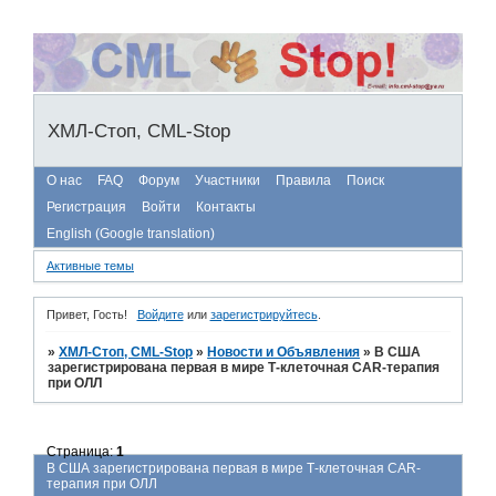
ХМЛ-Стоп, CML-Stop
О нас
FAQ
Форум
Участники
Правила
Поиск
Регистрация
Войти
Контакты
English (Google translation)
Активные темы
Привет, Гость!
Войдите
или
зарегистрируйтесь
.
»
ХМЛ-Стоп, CML-Stop
»
Новости и Объявления
»
В США
зарегистрирована первая в мире Т-клеточная CAR-терапия
при ОЛЛ
Страница:
1
В США зарегистрирована первая в мире Т-клеточная CAR-
терапия при ОЛЛ