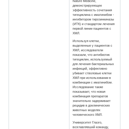
Nature Medicine,
демонстрируеющее
эффективность сочетания
тигециклина с иматинибом -
ингибитором тирозинкиназы
(ИТК) и стандартом лечения
первой линии пациентов с
ХМЛ.
Используя клетки,
выделенные у пациентов с
ХМЛ, исследователи
показали, что антибиотик
тигециклин, используемый
для лечения бактериальных
инфекций, эффективно
убивает стволовые клетки
ХМЛ при использовании в
комбинации с иматинибом.
Исследование также
показывает, что новая
комбинация препаратов
значительно задерживает
рецидив в доклинических
животных моделях
человеческого ХМЛ.
Университет Глазго,
возглавлявший команду,