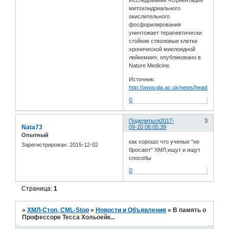
Исследование «Ориентация
митохондриального
окислительного
фосфорилирования
уничтожает терапевтически
стойкие стволовые клетки
хронической миелоидной
лейкемии», опубликовано в
Nature Medicine.
Источник:
http://www.gla.ac.uk/news/headline_549
0
Поделиться
2017-
3
Nata73
09-20 06:05:39
Опытный
как хорошо что ученые "не
Зарегистрирован
: 2015-12-02
бросают" ХМЛ,ищут и ищут
способы
0
Страница:
1
»
ХМЛ-Стоп, CML-Stop
»
Новости и Объявления
»
В память о
Профессоре Тесса Хольоейк...