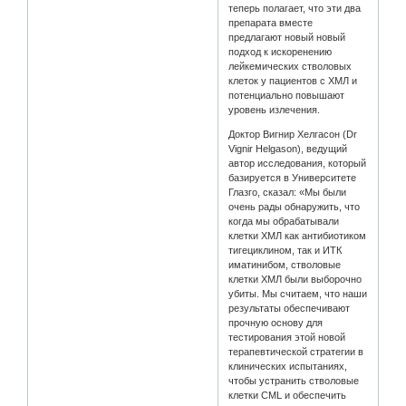
теперь полагает, что эти два
препарата вместе
предлагают новый новый
подход к искоренению
лейкемических стволовых
клеток у пациентов с ХМЛ и
потенциально повышают
уровень излечения.
Доктор Вигнир Хелгасон (Dr
Vignir Helgason), ведущий
автор исследования, который
базируется в Университете
Глазго, сказал: «Мы были
очень рады обнаружить, что
когда мы обрабатывали
клетки ХМЛ как антибиотиком
тигециклином, так и ИТК
иматинибом, стволовые
клетки ХМЛ были выборочно
убиты. Мы считаем, что наши
результаты обеспечивают
прочную основу для
тестирования этой новой
терапевтической стратегии в
клинических испытаниях,
чтобы устранить стволовые
клетки CML и обеспечить