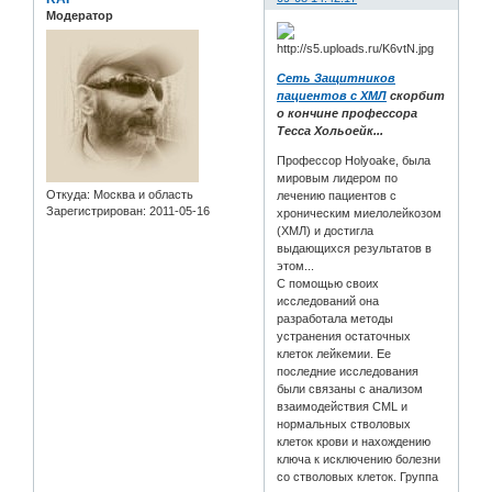
Модератор
Сеть Защитников
пациентов с ХМЛ
скорбит
о кончине профессора
Тесса Хольоейк...
Профессор Holyoake, была
мировым лидером по
Откуда:
Москва и область
лечению пациентов с
Зарегистрирован
: 2011-05-16
хроническим миелолейкозом
(ХМЛ) и достигла
выдающихся результатов в
этом...
С помощью своих
исследований она
разработала методы
устранения остаточных
клеток лейкемии. Ее
последние исследования
были связаны с анализом
взаимодействия CML и
нормальных стволовых
клеток крови и нахождению
ключа к исключению болезни
со стволовых клеток. Группа