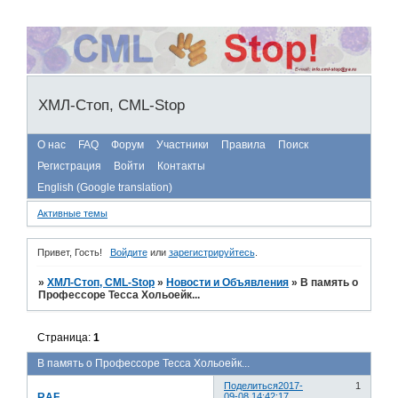
ХМЛ-Стоп, CML-Stop
О нас
FAQ
Форум
Участники
Правила
Поиск
Регистрация
Войти
Контакты
English (Google translation)
Активные темы
Привет, Гость!
Войдите
или
зарегистрируйтесь
.
»
ХМЛ-Стоп, CML-Stop
»
Новости и Объявления
»
В память о
Профессоре Тесса Хольоейк...
Страница:
1
В память о Профессоре Тесса Хольоейк...
Поделиться
2017-
1
RAF
09-08 14:42:17