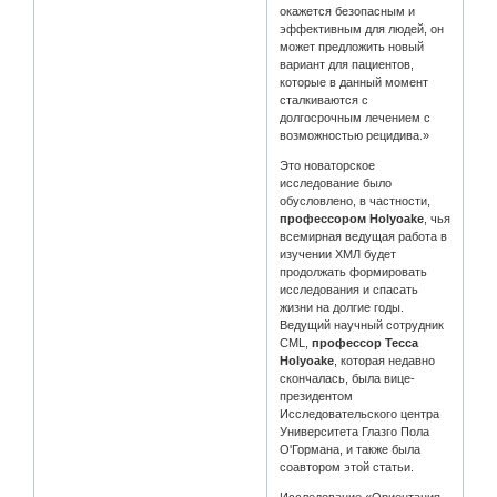
окажется безопасным и
эффективным для людей, он
может предложить новый
вариант для пациентов,
которые в данный момент
сталкиваются с
долгосрочным лечением с
возможностью рецидива.»
Это новаторское
исследование было
обусловлено, в частности,
профессором Holyoake
, чья
всемирная ведущая работа в
изучении ХМЛ будет
продолжать формировать
исследования и спасать
жизни на долгие годы.
Ведущий научный сотрудник
CML,
профессор Тесса
Holyoake
, которая недавно
скончалась, была вице-
президентом
Исследовательского центра
Университета Глазго Пола
О'Гормана, и также была
соавтором этой статьи.