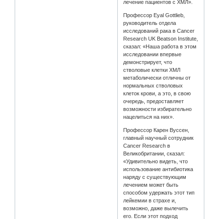
лечение пациентов с ХМЛ».
Профессор Eyal Gottlieb,
руководитель отдела
исследований рака в Cancer
Research UK Beatson Institute,
сказал: «Наша работа в этом
исследовании впервые
демонстрирует, что
стволовые клетки ХМЛ
метаболически отличны от
нормальных стволовых
клеток крови, а это, в свою
очередь, предоставляет
возможности избирательно
нацелиться на них».
Профессор Карен Вуссен,
главный научный сотрудник
Cancer Research в
Великобритании, сказал:
«Удивительно видеть, что
использование антибиотика
наряду с существующим
лечением может быть
способом удержать этот тип
лейкемии в страхе и,
возможно, даже вылечить
его. Если этот подход