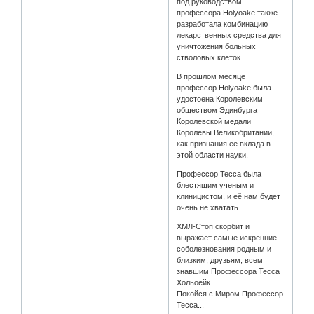
под руководством
профессора Holyoake также
разработала комбинацию
лекарственных средства для
уничтожения больных
стволовых клеток.
В прошлом месяце
профессор Holyoake была
удостоена Королевским
обществом Эдинбурга
Королевской медали
Королевы Великобритании,
как признания ее вклада в
этой области науки.
Профессор Тесса была
блестящим ученым и
клиницистом, и её нам будет
очень не хватать...
ХМЛ-Стоп скорбит и
выражает самые искренние
соболезнования родным и
близким, друзьям, всем
знавшим Профессора Тесса
Хольоейк...
Покойся с Миром Профессор
Тесса...