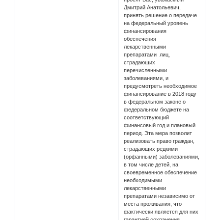
Дмитрий Анатольевич,
принять решение о передаче
на федеральный уровень
финансирования
обеспечения
лекарственными
препаратами лиц,
страдающих
перечисленными
заболеваниями, и
предусмотреть необходимое
финансирование в 2018 году
в федеральном законе о
федеральном бюджете на
соответствующий
финансовый год и плановый
период. Эта мера позволит
реализовать право граждан,
страдающих редкими
(орфанными) заболеваниями,
в том числе детей, на
своевременное обеспечение
необходимыми
лекарственными
препаратами независимо от
места проживания, что
фактически является для них
гарантией сохранения