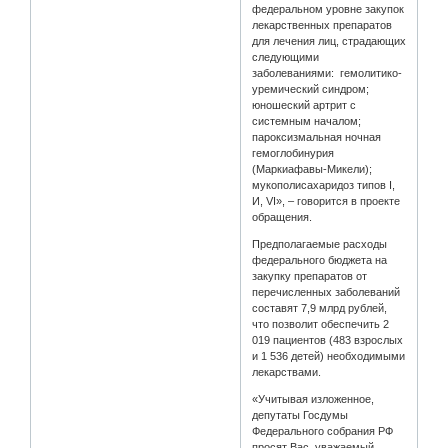
федеральном уровне закупок
лекарственных препаратов
для лечения лиц, страдающих
следующими
заболеваниями: гемолитико-
уремический синдром;
юношеский артрит с
системным началом;
пароксизмальная ночная
гемоглобинурия
(Маркиафавы-Микели);
мукополисахаридоз типов I,
И, VI», – говорится в проекте
обращения.
Предполагаемые расходы
федерального бюджета на
закупку препаратов от
перечисленных заболеваний
составят 7,9 млрд рублей,
что позволит обеспечить 2
019 пациентов (483 взрослых
и 1 536 детей) необходимыми
лекарствами.
«Учитывая изложенное,
депутаты Госдумы
Федерального собрания РФ
просят Вас, уважаемый