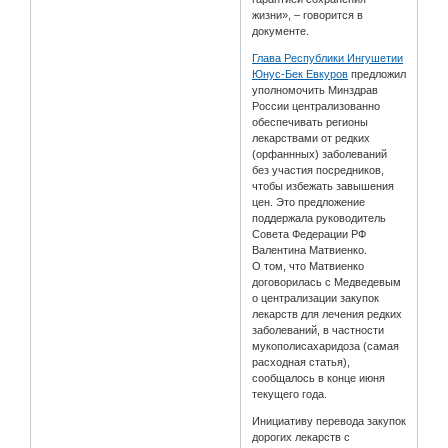
жизни», – говорится в
документе.
Глава Республики Ингушетии
Юнус-Бек Евкуров
предложил
уполномочить Минздрав
России централизованно
обеспечивать регионы
лекарствами от редких
(орфаннных) заболеваний
без участия посредников,
чтобы избежать завышения
цен. Это предложение
поддержала руководитель
Совета Федерации РФ
Валентина Матвиенко.
О том, что Матвиенко
договорилась с Медведевым
о централизации закупок
лекарств для лечения редких
заболеваний, в частности
мукополисахаридоза (самая
расходная статья),
сообщалось в конце июня
текущего года.
Инициативу перевода закупок
дорогих лекарств с