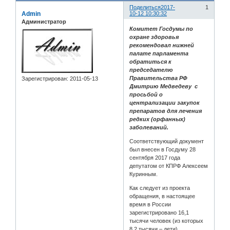
Поделиться
2017-
1
Admin
10-12 10:30:32
Администратор
Комитет Госдумы по
охране здоровья
рекомендовал нижней
палате парламента
обратиться к
председателю
Правительства РФ
Зарегистрирован
: 2011-05-13
Дмитрию Медведеву с
просьбой о
централизации закупок
препаратов для лечения
редких (орфанных)
заболеваний.
Соответствующий документ
был внесен в Госдуму 28
сентября 2017 года
депутатом от КПРФ Алексеем
Куринным.
Как следует из проекта
обращения, в настоящее
время в России
зарегистрировано 16,1
тысячи человек (из которых
8,2 тысячи – дети),