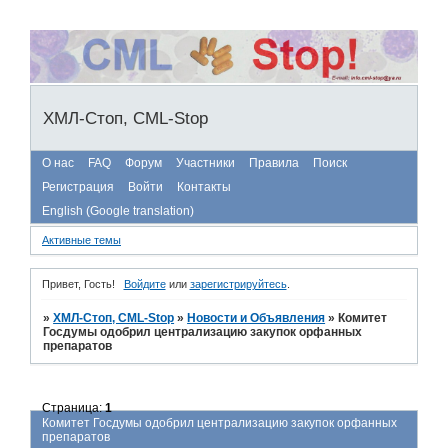
ХМЛ-Стоп, CML-Stop
О нас
FAQ
Форум
Участники
Правила
Поиск
Регистрация
Войти
Контакты
English (Google translation)
Активные темы
Привет, Гость!
Войдите
или
зарегистрируйтесь
.
»
ХМЛ-Стоп, CML-Stop
»
Новости и Объявления
»
Комитет
Госдумы одобрил централизацию закупок орфанных
препаратов
Страница:
1
Комитет Госдумы одобрил централизацию закупок орфанных
препаратов