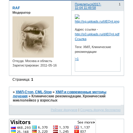
Поделиться
2017-
1
RAF
11-04 11:49:58
Модератор
Адрес ссылки -
http://s0.uploads.ru/d/iEQnI.pdf
Ссылка
Теги: ХМЛ, Клинические
рекомендации
+1
Откуда:
Москва и область
Зарегистрирован
: 2011-05-16
Страница:
1
»
ХМЛ-Стоп, CML-Stop
»
ХМЛ и современные методы
лечения
»
Клинические рекомендации. Хронический
миелолейкоз у взрослых
Рейтинг форумов
|
Создать форум бесплатно