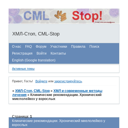
ХМЛ-Стоп, CML-Stop
О нас
FAQ
Форум
Участники
Правила
Поиск
Регистрация
Войти
Контакты
English (Google translation)
Активные темы
Привет, Гость!
Войдите
или
зарегистрируйтесь
.
»
ХМЛ-Стоп, CML-Stop
»
ХМЛ и современные методы
лечения
»
Клинические рекомендации. Хронический
миелолейкоз у взрослых
Страница:
1
Клинические рекомендации. Хронический миелолейкоз у
взрослых