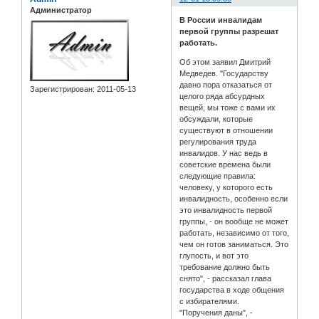
Администратор
В России инвалидам
первой группы разрешат
работать.
Об этом заявил Дмитрий
Медведев. "Государству
давно пора отказаться от
Зарегистрирован
: 2011-05-13
целого ряда абсурдных
вещей, мы тоже с вами их
обсуждали, которые
существуют в отношении
регулирования труда
инвалидов. У нас ведь в
советские времена были
следующие правила:
человеку, у которого есть
инвалидность, особенно если
это инвалидность первой
группы, - он вообще не может
работать, независимо от того,
чем он готов заниматься. Это
глупость, и вот это
требование должно быть
снято", - рассказал глава
государства в ходе общения
с избирателями.
"Поручения даны", -