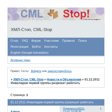
ХМЛ-Стоп, CML-Stop
О нас
FAQ
Форум
Участники
Правила
Поиск
Регистрация
Войти
Контакты
English (Google translation)
Активные темы
Привет, Гость!
Войдите
или
зарегистрируйтесь
.
»
ХМЛ-Стоп, CML-Stop
»
Новости и Объявления
»
01.12.2011
Инвалидам первой группы разрешат работать
Страница:
1
01.12.2011 Инвалидам первой группы разрешат работать
Поделиться
2011-
1
Admin
12-01 15:09:35