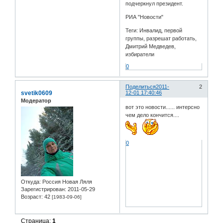
подчеркнул президент.
РИА "Новости"
Теги: Инвалид, первой
группы, разрешат работать,
Дмитрий Медведев,
избиратели
0
Поделиться
2011-
2
svetik0609
12-01 17:40:46
Модератор
вот это новости...... интерсно
чем дело кончится....
0
Откуда:
Россия Новая Ляля
Зарегистрирован
: 2011-05-29
Возраст:
42
[1983-09-06]
Страница:
1