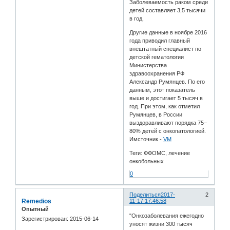
Заболеваемость раком среди
детей составляет 3,5 тысячи
в год.
Другие данные в ноябре 2016
года приводил главный
внештатный специалист по
детской гематологии
Министерства
здравоохранения РФ
Александр Румянцев. По его
данным, этот показатель
выше и достигает 5 тысяч в
год. При этом, как отметил
Румянцев, в России
выздоравливают порядка 75–
80% детей с онкопатологией.
Имсточник -
VM
Теги: ФФОМС, лечение
онкобольных
0
Поделиться
2017-
2
Remedios
11-17 17:46:58
Опытный
"Онкозаболевания ежегодно
Зарегистрирован
: 2015-06-14
уносят жизни 300 тысяч