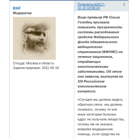
Поделиться
2017-
1
RAF
11-15 10:56:24
Модератор
Вице-премьер РФ Ольга
Голодец призвала
повысить прозрачность
системы расходования
средств Федерального
фонда обязательного
медицинского
страхования (ФФОМС) на
лечение пациентов,
страдающих
Откуда:
Москва и область
онкологическими
Зарегистрирован
: 2011-05-16
заболеваниями. Об этом
она заявила, выступая на
XXI Российском
онкологическом
конгрессе.
«Сегодня мы должны видеть
обратную связь: мы должны
понимать, почему те или
иные категории больных
вдруг не получили лекарства,
почему им не оказана
вовремя медицинская
помощь, если средства на