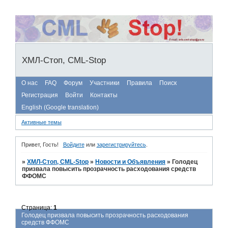
ХМЛ-Стоп, CML-Stop
О нас
FAQ
Форум
Участники
Правила
Поиск
Регистрация
Войти
Контакты
English (Google translation)
Активные темы
Привет, Гость!
Войдите
или
зарегистрируйтесь
.
»
ХМЛ-Стоп, CML-Stop
»
Новости и Объявления
»
Голодец
призвала повысить прозрачность расходования средств
ФФОМС
Страница:
1
Голодец призвала повысить прозрачность расходования
средств ФФОМС