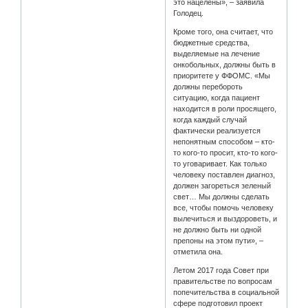
это нацелены», – заявила
Голодец.
Кроме того, она считает, что
бюджетные средства,
выделяемые на лечение
онкобольных, должны быть в
приоритете у ФФОМС. «Мы
должны перебороть
ситуацию, когда пациент
находится в роли просящего,
когда каждый случай
фактически реализуется
непонятным способом – кто-
то кого-то просит, кто-то кого-
то уговаривает. Как только
человеку поставлен диагноз,
должен загореться зеленый
свет… Мы должны сделать
все, чтобы помочь человеку
вылечиться и выздороветь, и
не должно быть ни одной
препоны на этом пути», –
отметила она.
Летом 2017 года Совет при
правительстве по вопросам
попечительства в социальной
сфере подготовил проект