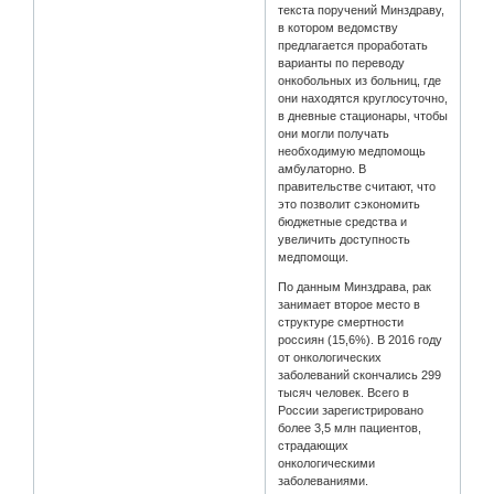
текста поручений Минздраву,
в котором ведомству
предлагается проработать
варианты по переводу
онкобольных из больниц, где
они находятся круглосуточно,
в дневные стационары, чтобы
они могли получать
необходимую медпомощь
амбулаторно. В
правительстве считают, что
это позволит сэкономить
бюджетные средства и
увеличить доступность
медпомощи.
По данным Минздрава, рак
занимает второе место в
структуре смертности
россиян (15,6%). В 2016 году
от онкологических
заболеваний скончались 299
тысяч человек. Всего в
России зарегистрировано
более 3,5 млн пациентов,
страдающих
онкологическими
заболеваниями.