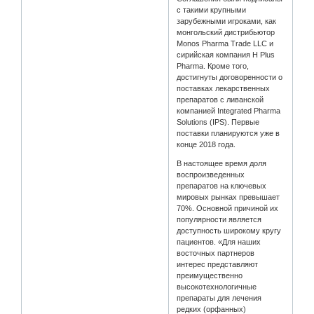
с такими крупными
зарубежными игроками, как
монгольский дистрибьютор
Monos Pharma Trade LLC и
сирийская компания H Plus
Pharma. Кроме того,
достигнуты договоренности о
поставках лекарственных
препаратов с ливанской
компанией Integrated Pharma
Solutions (IPS). Первые
поставки планируются уже в
конце 2018 года.
В настоящее время доля
воспроизведенных
препаратов на ключевых
мировых рынках превышает
70%. Основной причиной их
популярности является
доступность широкому кругу
пациентов. «Для наших
восточных партнеров
интерес представляют
преимущественно
высокотехнологичные
препараты для лечения
редких (орфанных)