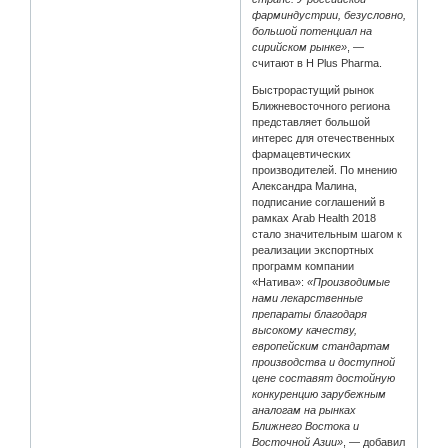
фарминдустрии, безусловно,
большой потенциал на
сирийском рынке»
, —
считают в H Plus Pharma.
Быстрорастущий рынок
Ближневосточного региона
представляет большой
интерес для отечественных
фармацевтических
производителей. По мнению
Александра Малина,
подписание соглашений в
рамках Arab Health 2018
стало значительным шагом к
реализации экспортных
программ компании
«Натива»:
«Производимые
нами лекарственные
препараты благодаря
высокому качеству,
европейским стандартам
производства и доступной
цене составят достойную
конкуренцию зарубежным
аналогам на рынках
Ближнего Востока и
Восточной Азии»
, — добавил