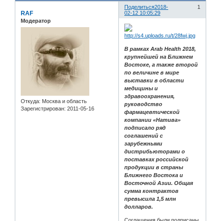
Поделиться
2018-
1
RAF
02-12 10:05:29
Модератор
В рамках Arab Health 2018,
крупнейшей на Ближнем
Востоке, а также второй
по величине в мире
выставки в области
медицины и
здравоохранения,
Откуда:
Москва и область
руководство
Зарегистрирован
: 2011-05-16
фармацевтической
компании «Натива»
подписало ряд
соглашений с
зарубежными
дистрибьюторами о
поставках российской
продукции в страны
Ближнего Востока и
Восточной Азии. Общая
сумма контрактов
превысила 1,5 млн
долларов.
Соглашения были подписаны