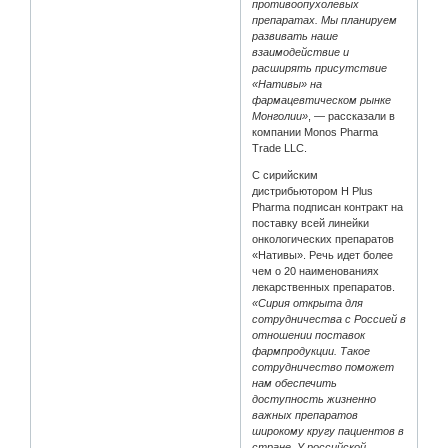
противоопухолевых
препаратах. Мы планируем
развивать наше
взаимодействие и
расширять присутствие
«Нативы» на
фармацевтическом рынке
Монголии»
, — рассказали в
компании Monos Pharma
Trade LLC.
С сирийским
дистрибьютором H Plus
Pharma подписан контракт на
поставку всей линейки
онкологических препаратов
«Нативы». Речь идет более
чем о 20 наименованиях
лекарственных препаратов.
«Сирия открыта для
сотрудничества с Россией в
отношении поставок
фармпродукции. Такое
сотрудничество поможет
нам обеспечить
доступность жизненно
важных препаратов
широкому кругу пациентов в
стране. У российской