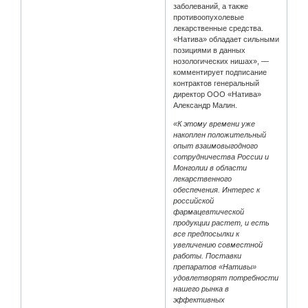
заболеваний, а также
противоопухолевые
лекарственные средства.
«Натива» обладает сильными
позициями в данных
нозологических нишах», —
комментирует подписание
контрактов генеральный
директор ООО «Натива»
Александр Малин.
«К этому времени уже
накоплен положительный
опыт взаимовыгодного
сотрудничества России и
Монголии в области
лекарственного
обеспечения. Интерес к
российской
фармацевтической
продукции растет, и есть
все предпосылки к
увеличению совместной
работы. Поставки
препаратов «Нативы»
удовлетворят потребности
нашего рынка в
эффективных