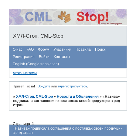
ХМЛ-Стоп, CML-Stop
О нас
FAQ
Форум
Участники
Правила
Поиск
Регистрация
Войти
Контакты
English (Google translation)
Активные темы
Привет, Гость!
Войдите
или
зарегистрируйтесь
.
»
ХМЛ-Стоп, CML-Stop
»
Новости и Объявления
»
«Натива»
подписала соглашения о поставках своей продукции в ряд
стран
Страница:
1
«Натива» подписала соглашения о поставках своей продукции
в ряд стран