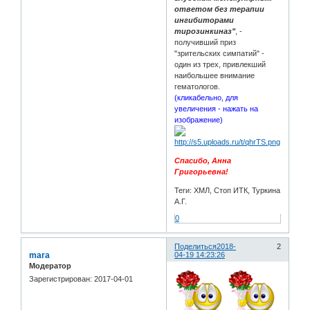
ответом без терапии
ингибиторами
тирозинкиназ"
, -
получивший приз
"зрительских симпатий" -
один из трех, привлекший
наибольшее внимание
гематологов.
(кликабельно, для
увеличения - нажать на
изображение)
Спасибо, Анна
Григорьевна!
Теги: ХМЛ, Стоп ИТК, Туркина
А.Г.
0
Поделиться
2018-
2
mara
04-19 14:23:26
Модератор
Зарегистрирован
: 2017-04-01