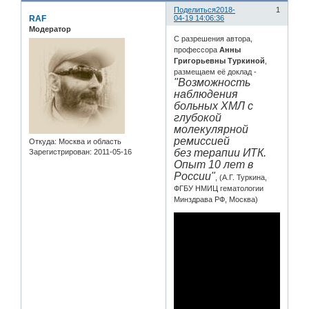
Поделиться
2018-
1
RAF
04-19 14:06:36
Модератор
С разрешения автора,
профессора
Анны
Григорьевны Туркиной
,
размещаем её доклад -
"Возможность
наблюдения
больных ХМЛ с
глубокой
молекулярной
ремиссией
Откуда:
Москва и область
без терапии ИТК.
Зарегистрирован
: 2011-05-16
Опыт 10 лет в
России"
, (А.Г. Туркина,
ФГБУ НМИЦ гематологии
Минздрава РФ, Москва)