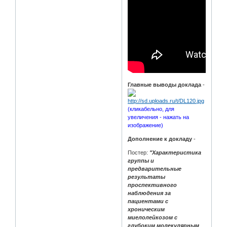
Главные выводы доклада
-
(кликабельно, для
увеличения - нажать на
изображение)
Дополнение к докладу
-
Постер:
"Характеристика
группы и
предварительные
результаты
проспективного
наблюдения за
пациентами с
хроническим
миелолейкозом с
глубоким молекулярным