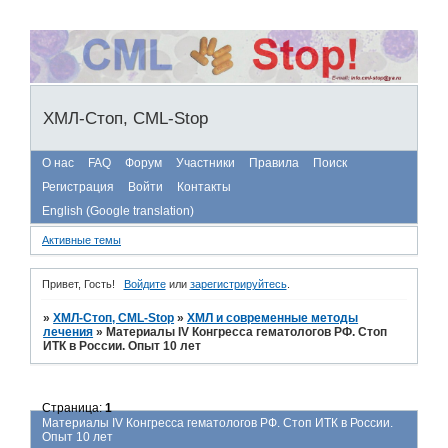
ХМЛ-Стоп, CML-Stop
О нас
FAQ
Форум
Участники
Правила
Поиск
Регистрация
Войти
Контакты
English (Google translation)
Активные темы
Привет, Гость!
Войдите
или
зарегистрируйтесь
.
»
ХМЛ-Стоп, CML-Stop
»
ХМЛ и современные методы
лечения
»
Материалы IV Конгресса гематологов РФ. Стоп
ИТК в России. Опыт 10 лет
Страница:
1
Материалы IV Конгресса гематологов РФ. Стоп ИТК в России.
Опыт 10 лет