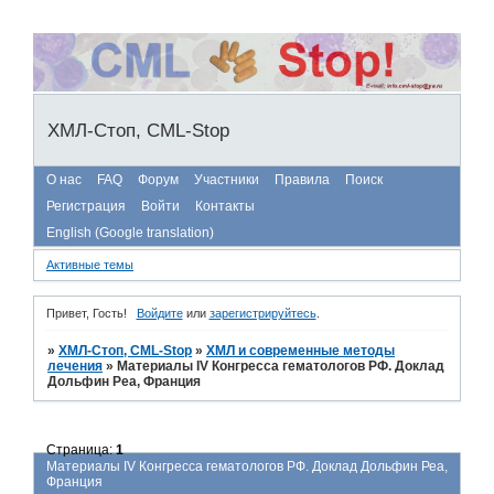
ХМЛ-Стоп, CML-Stop
О нас
FAQ
Форум
Участники
Правила
Поиск
Регистрация
Войти
Контакты
English (Google translation)
Активные темы
Привет, Гость!
Войдите
или
зарегистрируйтесь
.
»
ХМЛ-Стоп, CML-Stop
»
ХМЛ и современные методы
лечения
»
Материалы IV Конгресса гематологов РФ. Доклад
Дольфин Реа, Франция
Страница:
1
Материалы IV Конгресса гематологов РФ. Доклад Дольфин Реа,
Франция