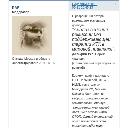
Поделиться
2018-
1
RAF
06-21 20:45:23
Модератор
С разрешения автора,
размещаем материалы
доклада -
"Анализ ведения
ремиссии без
поддерживающей
терапии ИТК в
мировой практике"
,
Дольфин Реа
, Париж,
Откуда:
Москва и область
Франция
Зарегистрирован
: 2011-05-16
(с синхронным переводом на
русский).
Комментарий к докладу от
Е.Ю. Челышевой, ФГБУ
НМИЦ гематологии
Минздрава РФ, Москва:
Delphine Rea - один из
ведущих специалистов-
гематологов Франции ,
занимается тематикой
ХМЛ и исследованиями
СТОП. Самый длительный
опыт проведения этих
исследований в мире -