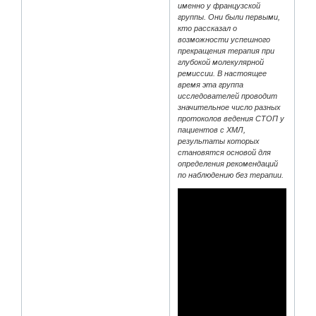
именно у французской
группы. Они были первыми,
кто рассказал о
возможности успешного
прекращения терапия при
глубокой молекулярной
ремиссии. В настоящее
время эта группа
исследователей проводит
значительное число разных
протоколов ведения СТОП у
пациентов с ХМЛ,
результаты которых
становятся основой для
определения рекомендаций
по наблюдению без терапии.