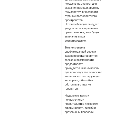
лекарств на экспорт для
оказания помощи другому
государству, в частности,
странам постсоветского
пространства.
Патентообладатель будет
уведомляться о решении
правительства, ему будет
выплачиваться
вознаграждение.
Тем не менее в
опубликованной версии
законопроекта говорится
только о возможности
предоставлять
принудительные лицензии
для производства лекарства
«в целях его последующего
экспорта», об особых
обстоятельствах не
говорится.
Наделение такими
полномочиями
правительства «позволит
сформировать гибкий и
прозрачный правовой