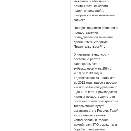
механизм и обеспечить
возможность быстрого
принятия решений»,
говорится в пояснительной
записке.
Порядок принятия решения о
предоставлении
принудительной лицензии
должен быть утвержден
Правительством РФ.
В Киргизии, в частности,
постоянно растет
заболеваемость
туберкулезом – на 25% с
2010 по 2013 год, в
Таджикистане за шесть лет,
до 2012 года, вдвое выросло
число ВИЧ-инфицированных
– до 12 тысяч. Производство
нужных лекарств для стран
постсоветского пространства
теперь можно будет
организовать в России. Такой
же механизм сможет
использовать и Россия:
другой член ВТО сможет для
борьбы с эпидемией