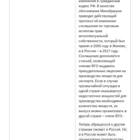
изменения в Гражданский
кодекс РФ. В качестве
обоснования Минобрануки
приводит действующий
протокол об изменении
соглашения по торговым
аспектам прав
интеллектуальной
собственности, который был
принят в 2005 году в Женеве,
а в России – в 2017 году.
Соглашение дополняется
статьей, позволяющей
членам ВТО выдавать
принудительные лицензии на
производство лекарств для
экспорта. Если в случае
чрезвычайной ситуации в
одной стране оказывается
недостаточно мощностей для
производства необходимого
количества лекарств, их
выпуск можно организовать в
другой стране – члене ВТО.
Теперь обращаться к другим
странам сможет и Россия. Но
и в России может быть
организовано производство