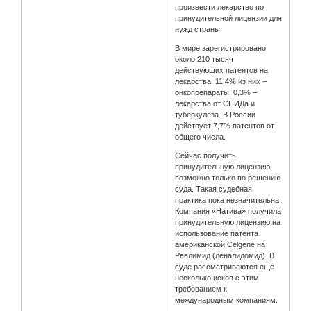
произвести лекарство по
принудительной лицензии для
нужд страны.
В мире зарегистрировано
около 210 тысяч
действующих патентов на
лекарства, 11,4% из них –
онкопрепараты, 0,3% –
лекарства от СПИДа и
туберкулеза. В России
действует 7,7% патентов от
общего числа.
Сейчас получить
принудительную лицензию
возможно только по решению
суда. Такая судебная
практика пока незначительна.
Компания «Натива» получила
принудительную лицензию на
использование патента
американской Celgene на
Ревлимид (леналидомид). В
суде рассматриваются еще
несколько исков с этим
требованием к
международным компаниям.