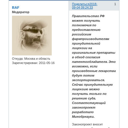
Поделиться
2018-
1
RAF
09-04 09:24:33
Модератор
Правительство РФ
может получить
полномочия по
предоставлению
российским
фармпроизводителям
принудительной
лицензии на
оригинальные препараты
в обход согласия
Откуда:
Москва и область
патентообладателя. Это
Зарегистрирован
: 2011-05-16
возможно, если
произведенные лекарства
будут потом
экспортироваться.
Сейчас принудительную
лицензию можно
получить только по
решению суда.
Соответствующий
законопроект
разработало
Минобрнауки.
Законопроект вносит