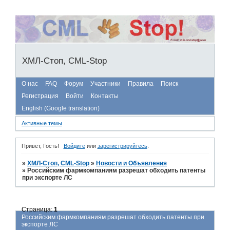
ХМЛ-Стоп, CML-Stop
О нас
FAQ
Форум
Участники
Правила
Поиск
Регистрация
Войти
Контакты
English (Google translation)
Активные темы
Привет, Гость!
Войдите
или
зарегистрируйтесь
.
»
ХМЛ-Стоп, CML-Stop
»
Новости и Объявления
»
Российским фармкомпаниям разрешат обходить патенты
при экспорте ЛС
Страница:
1
Российским фармкомпаниям разрешат обходить патенты при
экспорте ЛС