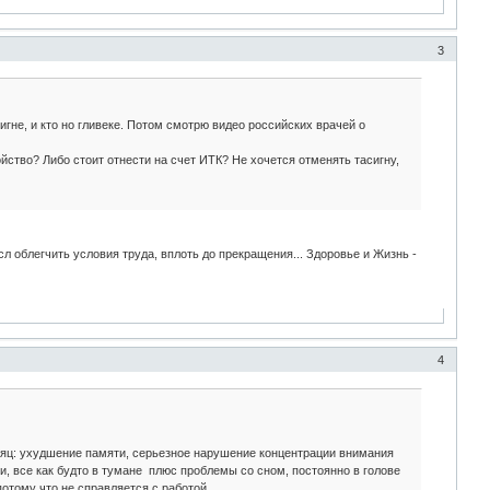
3
игне, и кто но гливеке. Потом смотрю видео российских врачей о
йство? Либо стоит отнести на счет ИТК? Не хочется отменять тасигну,
л облегчить условия труда, вплоть до прекращения... Здоровье и Жизнь -
4
есяц: ухудшение памяти, серьезное нарушение концентрации внимания
и, все как будто в тумане плюс проблемы со сном, постоянно в голове
отому что не справляется с работой...