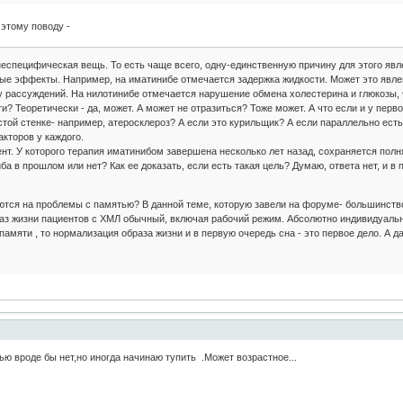
этому поводу -
еспецифическая вещь. То есть чаще всего, одну-единственную причину для этого явл
ые эффекты. Например, на иматинибе отмечается задержка жидкости. Может это явлен
 рассуждений. На нилотинибе отмечается нарушение обмена холестерина и глюкозы, ч
? Теоретически - да, может. А может не отразиться? Тоже может. А что если и у перв
той стенке- например, атеросклероз? А если это курильщик? А если параллельно ест
кторов у каждого.
ент. У которого терапия иматинибом завершена несколько лет назад, сохраняется пол
а в прошлом или нет? Как ее доказать, если есть такая цель? Думаю, ответа нет, и в
тся на проблемы с памятью? В данной теме, которую завели на форуме- большинство
аз жизни пациентов с ХМЛ обычный, включая рабочий режим. Абсолютно индивидуальн
памяти , то нормализация образа жизни и в первую очередь сна - это первое дело. А 
ью вроде бы нет,но иногда начинаю тупить .Может возрастное...