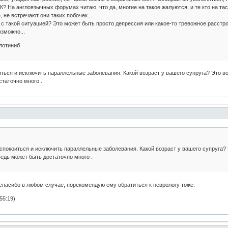
? На англоязычных форумах читаю, что да, многие на такое жалуются, и те кто на тас
 не встречают они таких побочек...
 с такой ситуацией? Это может быть просто депрессия или какое-то тревожное расстро
озможно...
илотиниб
иться и исключить параллельные заболевания. Какой возраст у вашего супруга? Это 
статочно много .
спокоиться и исключить параллельные заболевания. Какой возраст у вашего супруга
ведь может быть достаточно много .
о спасибо в любом случае, порекомендую ему обратиться к неврологу тоже.
55:19)