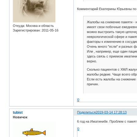
Комментарий Екатерины Юрьевны по 
Жалобы на снижение памяти - н
Откуда:
Москва и область
имеет свои побочные ежедневн
Зарегистрирован
: 2011-05-16
можно выстроить такую цепочку
неврологической сфере и памяти
факторы к изменению в сосудис
Очень много "если" и разных фа
Или , например, еще один паци
здесь связь с приемом иматиниб
верно.
Сколько пациентов с ХМЛ жалую
жалобы редкие. Чаще всего обр
Если есть жалобы на снижение 
причин.
0
tubist
Поделиться
2019-03-14 17:28:13
Новичок
6 год на Иматинибе. Проблем с памят
0