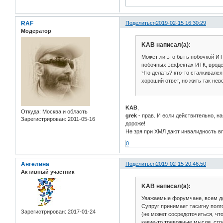
RAF
Поделиться
2019-02-15 16:30:29
Модератор
KAB написал(а):
Может ли это быть побочкой ИТК
побочных эффектах ИТК, вроде,
Что делать? кто-то сталкивался
хороший ответ, но жить так нев
KAB
,
Откуда:
Москва и область
grek
- прав. И если действительно, н
Зарегистрирован
: 2011-05-16
дороже!
Не зря при ХМЛ дают инвалидность вп
0
Ангелина
Поделиться
2019-02-15 20:46:50
Активный участник
KAB написал(а):
Уважаемые форумчане, всем доб
Супруг принимает тасигну полг
Зарегистрирован
: 2017-01-24
(не может сосредоточиться, что
какие-то тревожные мысли, стра