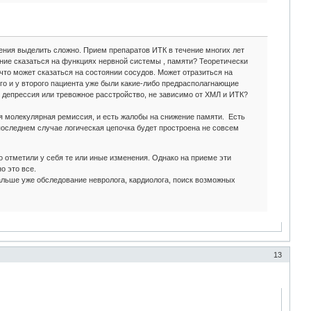
ения выделить сложно. Прием препаратов ИТК в течение многих лет
ие сказаться на функциях нервной системы , памяти? Теоретически
то может сказаться на состоянии сосудов. Может отразиться на
ого и у второго пациента уже были какие-либо предрасполагнающие
ь депрессия или тревожное расстройство, не зависимо от ХМЛ и ИТК?
ня молекулярная ремиссия, и есть жалобы на снижение памяти. Есть
 последнем случае логическая цепочка будет простроена не совсем
 отметили у себя те или иные изменения. Однако на приеме эти
о это все.
дальше уже обследование невролога, кардиолога, поиск возможных
13