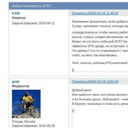
нейротоксичность ИТК?
KAB
Поделиться
2019-02-15 11:46:24
Новичок
Уважаемые форумчане, всем доброго 
Зарегистрирован
: 2018-09-11
Супруг принимает тасигну полгода пр
сосредоточиться, чтобы начать работу
мысли, страхи, упадок настроения, не
Может ли это быть побочкой ИТК? На 
эффектах ИТК, вроде, не встречают он
Что делать? кто-то сталкивался с та
ответ, но жить так невозможно...
Теги: тасигна ,побочки,ИТК,нилотиниб
0
grek
Поделиться
2019-02-15 13:51:44
Модератор
Добрый день!
Мне кажется такое состояние вполне
и на больших дозах. Мой рецепт - нор
В Европе, насколько я знаю есть ре
0
Откуда:
Москва
Зарегистрирован
: 2012-05-26