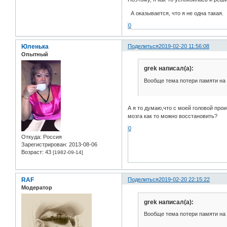
А оказывается, что я не одна такая.
0
Юленька
Поделиться
2019-02-20 11:56:08
Опытный
grek написал(а):
Вообще тема потери памяти на
А я то думаю,что с моей головой про
мозга как то можно восстановить?
0
Откуда:
Россия
Зарегистрирован
: 2013-08-06
Возраст:
43
[1982-09-14]
RAF
Поделиться
2019-02-20 22:15:22
Модератор
grek написал(а):
Вообще тема потери памяти на