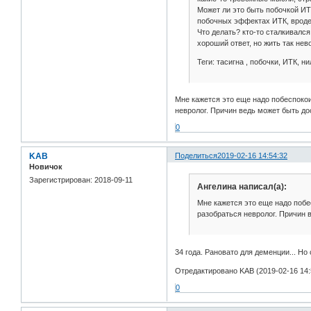
Может ли это быть побочкой ИТК
побочных эффектах ИТК, вроде,
Что делать? кто-то сталкивался
хороший ответ, но жить так нев
Теги: тасигна , побочки, ИТК, н
Мне кажется это еще надо побеспоко
невролог. Причин ведь может быть до
0
KAB
Поделиться
2019-02-16 14:54:32
Новичок
Зарегистрирован
: 2018-09-11
Ангелина написал(а):
Мне кажется это еще надо побе
разобраться невролог. Причин 
34 года. Рановато для деменции... Н
Отредактировано KAB (2019-02-16 14:
0