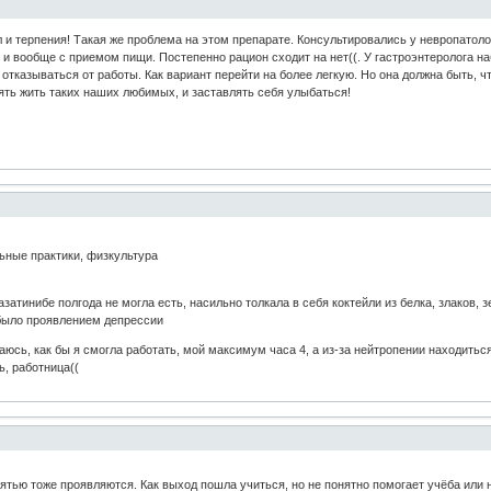
л и терпения! Такая же проблема на этом препарате. Консультировались у невропатоло
 и вообще с приемом пищи. Постепенно рацион сходит на нет((. У гастроэнтеролога 
о отказываться от работы. Как вариант перейти на более легкую. Но она должна быть,
ять жить таких наших любимых, и заставлять себя улыбаться!
ьные практики, физкультура
дазатинибе полгода не могла есть, насильно толкала в себя коктейли из белка, злаков, 
 было проявлением депрессии
аюсь, как бы я смогла работать, мой максимум часа 4, а из-за нейтропении находить
ь, работница((
тью тоже проявляются. Как выход пошла учиться, но не понятно помогает учёба или