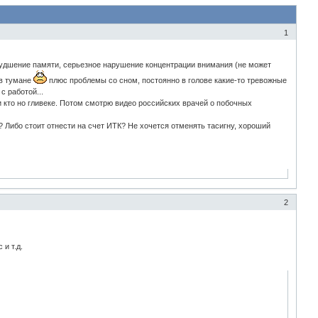
1
ухудшение памяти, серьезное нарушение концентрации внимания (не может
 в тумане
плюс проблемы со сном, постоянно в голове какие-то тревожные
с работой...
 и кто но гливеке. Потом смотрю видео российских врачей о побочных
? Либо стоит отнести на счет ИТК? Не хочется отменять тасигну, хороший
2
и т.д.