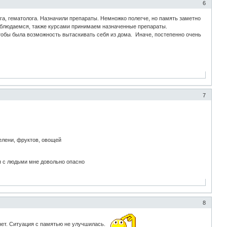
6
га, гематолога. Назначили препараты. Немножко полегче, но память заметно
наблюдаемся, также курсами принимаем назначенные препараты.
 чтобы была возможность вытаскивать себя из дома. Иначе, постепенно очень
7
зелени, фруктов, овощей
ся с людьми мне довольно опасно
8
 нет. Ситуация с памятью не улучшилась.