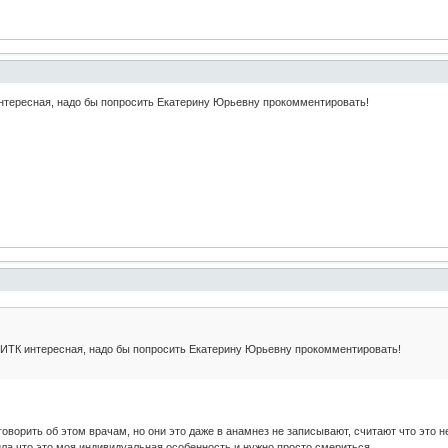
нтересная, надо бы попросить Екатерину Юрьевну прокомментировать!
 ИТК интересная, надо бы попросить Екатерину Юрьевну прокомментировать!
 говорить об этом врачам, но они это даже в анамнез не записывают, считают что это н
ила что это моя индивидуальная особенность и нужно просто смериться.