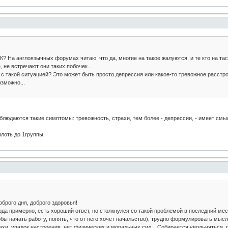
? На англоязычных форумах читаю, что да, многие на такое жалуются, и те кто на тас
 не встречают они таких побочек...
 с такой ситуацией? Это может быть просто депрессия или какое-то тревожное расстро
озможно...
аблюдаются такие симптомы: тревожность, страхи, тем более - депрессии, - имеет смыс
лоть до 1группы.
рого дня, доброго здоровья!
ода примерно, есть хороший ответ, но столкнулся со такой проблемой в последний м
бы начать работу, понять, что от него хочет начальство), трудно формулировать мысл
хи, упадок настроения, нет физических и моральных сил... Собирается увольняться, п