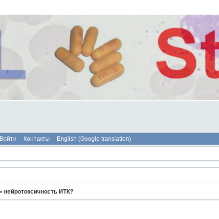
Войти
Контакты
English (Google translation)
»
нейротоксичность ИТК?