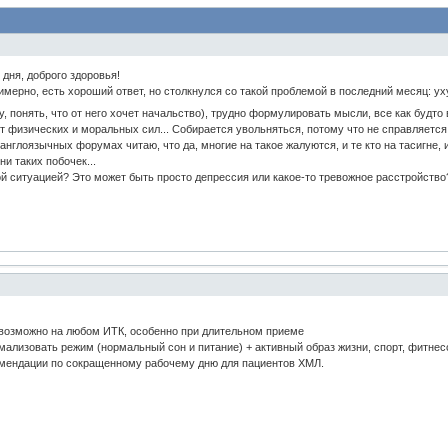
дня, доброго здоровья!
имерно, есть хороший ответ, но столкнулся со такой проблемой в последний месяц: 
, понять, что от него хочет начальство), трудно формулировать мысли, все как будто
т физических и моральных сил... Собирается увольняться, потому что не справляется 
англоязычных форумах читаю, что да, многие на такое жалуются, и те кто на тасигне,
и таких побочек...
кой ситуацией? Это может быть просто депрессия или какое-то тревожное расстройство
 возможно на любом ИТК, особенно при длительном приеме
мализовать режим (нормальный сон и питание) + активный образ жизни, спорт, фитнесс 
комендации по сокращенному рабочему дню для пациентов ХМЛ.