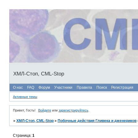
ХМЛ-Стоп, CML-Stop
О нас
FAQ
Форум
Участники
Правила
Поиск
Регистрация
Активные темы
Привет, Гость!
Войдите
или
зарегистрируйтесь
.
»
ХМЛ-Стоп, CML-Stop
»
Побочные действия Гливека и дженериков
Страница:
1