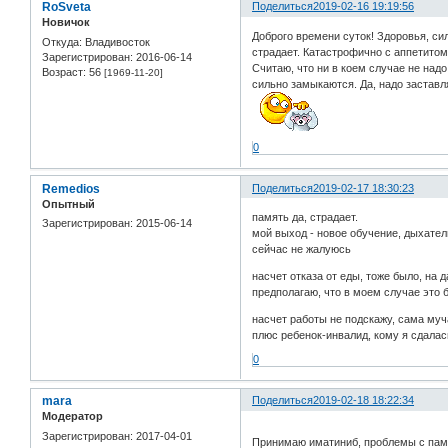
RoSveta
Поделиться
2019-02-16 19:19:56
Новичок
Доброго времени суток! Здоровья, си
Откуда:
Владивосток
страдает. Катастрофично с аппетитом
Зарегистрирован
: 2016-06-14
Считаю, что ни в коем случае не над
Возраст:
56
[1969-11-20]
сильно замыкаются. Да, надо заставл
0
Remedios
Поделиться
2019-02-17 18:30:23
Опытный
память да, страдает.
Зарегистрирован
: 2015-06-14
мой выход - новое обучение, дыхател
сейчас не жалуюсь
насчет отказа от еды, тоже было, на 
предполагаю, что в моем случае это
насчет работы не подскажу, сама муч
плюс ребенок-инвалид, кому я сдалас
0
mara
Поделиться
2019-02-18 18:22:34
Модератор
Зарегистрирован
: 2017-04-01
Принимаю иматиниб, проблемы с памя