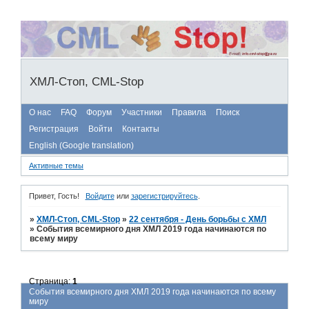
ХМЛ-Стоп, CML-Stop
О нас
FAQ
Форум
Участники
Правила
Поиск
Регистрация
Войти
Контакты
English (Google translation)
Активные темы
Привет, Гость!
Войдите
или
зарегистрируйтесь
.
»
ХМЛ-Стоп, CML-Stop
»
22 сентября - День борьбы с ХМЛ
»
События всемирного дня ХМЛ 2019 года начинаются по
всему миру
Страница:
1
События всемирного дня ХМЛ 2019 года начинаются по всему
миру