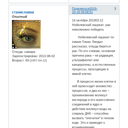
Поделиться
2019-
3
станиславна
10-16 09:58:51
Опытный
14 октября 201903:12
Нобелевский лауреат: рак
невозможно победить
Нобелевский лауреат по
химии Томас Линдал
рассказал, откуда берется
рак. По его словам, основная
Откуда:
самара
причина рака – не радиация,
Зарегистрирован
: 2013-08-02
ультрафиолет или
Возраст:
69
[1957-04-12]
канцерогены, а естественные
процессы, проходящие в
живой клетке.
В процессе жизни клетки в
ней происходит множество
процессов, и два из них –
проникновение молекул
кислорода и его агрессивных
соединений в ядро и
действие молекул воды на
спираль ДНК – способны
вызвать "опечатки" в генном
коде. Это и приводит к
возникновению