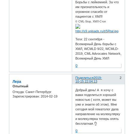
Борьбы с лейкемией. За что
им признательность и
огромное спасибо от
пациентов с ХМЛ!
© CML-Stop, ХМЛ-Стоп
Теги: 22 сентября -
Всемирный День борьбы с
ХМЛ, WCMLD 9/22, WCMLD-
2019, CML Advocates Network,
Всемирный День ХМЛ
0
Поделиться
2019-
2
Лера
10-15 22:04:13
Опытный
Добрый день! А я хочу с
Откуда:
Санкт-Петербург
вами поделиться хорошей
Зарегистрирован
: 2014-02-19
новостью ( хотя, может вы
уже и знаете об этом). Мне
сегодня мой гематолог дала
направление на молекулярку
и молекулярка теперь опять
бесплатная.👌
0