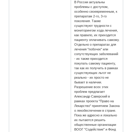
В России актуальны
проблемы с доступом,
особенно своевременным, к
препаратам 2-го, 3-го
поколения. Также
существуют трудности с
мониторингом хода лечения,
как правило, их приходится
пациенту оплачивать самому.
Отдельно о препаратах для
лечения "побочек" или
сопутствующих заболеваний
- их также приходится
покупать самому пациенту,
так как их получить в рамках
существующих льгот не
реально - их просто не
бывает в наличии.
Разрешение всех этих
проблем предлагает
Александр Саверский в
рамках проекта "Право на
Лекарство" принятием Закона
о лекобеспечении в стране.
Пока же адресно и локально
их пытаются решить
общественные организации
ВООГ "Содействие" и Фонд