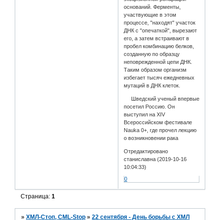
оснований. Ферменты,
участвующие в этом
процессе, "находят" участок
ДНК с "опечаткой", вырезают
его, а затем встраивают в
пробел комбинацию белков,
созданную по образцу
неповрежденной цепи ДНК.
Таким образом организм
избегает тысяч ежедневных
мутаций в ДНК клеток.
Шведский ученый впервые
посетил Россию. Он
выступил на XIV
Всероссийском фестивале
Nauka 0+, где прочел лекцию
о возникновении рака
Отредактировано
станиславна (2019-10-16
10:04:33)
0
Страница:
1
»
ХМЛ-Стоп, CML-Stop
»
22 сентября - День борьбы с ХМЛ