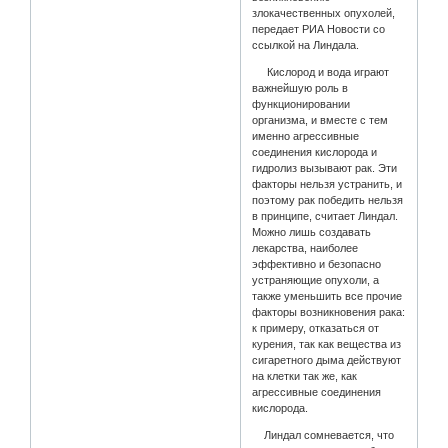
злокачественных опухолей,
передает РИА Новости со
ссылкой на Линдала.
Кислород и вода играют
важнейшую роль в
функционировании
организма, и вместе с тем
именно агрессивные
соединения кислорода и
гидролиз вызывают рак. Эти
факторы нельзя устранить, и
поэтому рак победить нельзя
в принципе, считает Линдал.
Можно лишь создавать
лекарства, наиболее
эффективно и безопасно
устраняющие опухоли, а
также уменьшить все прочие
факторы возникновения рака:
к примеру, отказаться от
курения, так как вещества из
сигаретного дыма действуют
на клетки так же, как
агрессивные соединения
кислорода.
Линдал сомневается, что