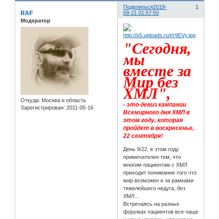
Поделиться
2019-
1
RAF
09-21 01:57:50
Модератор
"Сегодня,
мы
вместе за
Мир без
ХМЛ",
Откуда:
Москва и область
- это девиз кампании
Зарегистрирован
: 2011-05-16
Всемирного дня ХМЛ в
этом году, которая
пройдет в воскресенье,
22 сентября!
День 9/22, в этом году
примечателен тем, что
многим пациентам с ХМЛ
приходит понимание того что
мир возможен и за рамками
тяжелейшего недуга, без
ХМЛ...
Встречаясь на разных
форумах пациентов все чаще