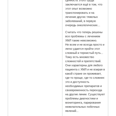
Ценность этого труда
заключается ещё в том, что
этот опыт возможно
транспонировать и на
лечение других тяжелых
заболеваний, в первую
очередь онкологических...
Считать что теперь решены
все проблемы с лечением
ХМЛ также невозможно.
Не всем и не всегда просто и
легко удается пройти этот
сложный и тернистый путь...
Тому есть множество
сложностей и препятствий.
Они характерны для любого
пациента с ХМЛ и не взирая в
какой стране он проживает,
где-то проще, где-то сложнее:
это и доступность
необходимых препаратов и
своевременность перехода
на другие линии. Существуют
проблемы диагностики и
мониторинга, парирования
нежелательных побочных
явлений...