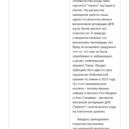
человечество когда-либо
научится "чинить" мутации в
клетке. На раскрытие
принципов работы лишь
одного из многочисленных
механизмов репарации ДНК
ушло более десяти лет,
отметил он. А природа
совершенствовала эти
механизмы миллиарды лет.
Вряд ли возможно придумать
что-то, что уже не было
опробовано и забраковано,
считает нобелевский
лауреат.Томас Линдал
(Швеция) был один из трех
лауреатов Нобелевской
премии по химии в 2015 году.
Он и его американские
коллеги – молекулярные
химики и биологи Пол Модрич
и Азиз Санджар – раскрыли
механизм репарации ДНК
("ремонт" генетического кода
на клеточном уровне).
Линдалу принадлежит
открытие механизма
эксцизионной репарации