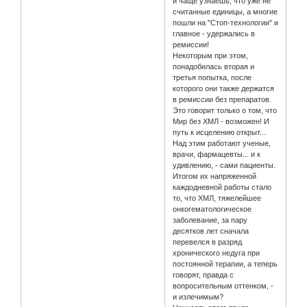
и чаще узнаешь, что уже не
считанные единицы, а многие
пошли на "Стоп-технологии" и
главное - удержались в
ремиссии!
Некоторым при этом,
понадобилась вторая и
третья попытка, после
которого они также держатся
в ремиссии без препаратов.
Это говорит только о том, что
Мир без ХМЛ - возможен! И
путь к исцелению открыт...
Над этим работают ученые,
врачи, фармацевты... и к
удивлению, - сами пациенты.
Итогом их напряженной
каждодневной работы стало
то, что ХМЛ, тяжелейшее
онкогематологическое
заболевание, за пару
десятков лет сначала
перевелся в разряд
хронического недуга при
постоянной терапии, а теперь
говорят, правда с
вопросительным оттенком, -
и излечимым?