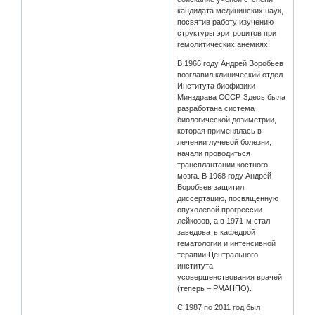
кандидата медицинских наук,
посвятив работу изучению
структуры эритроцитов при
гемолитических анемиях.
В 1966 году Андрей Воробьев
возглавил клинический отдел
Института биофизики
Минздрава СССР. Здесь была
разработана система
биологической дозиметрии,
которая применялась в
лечении лучевой болезни,
начали проводиться
трансплантации костного
мозга. В 1968 году Андрей
Воробьев защитил
диссертацию, посвященную
опухолевой прогрессии
лейкозов, а в 1971-м стал
заведовать кафедрой
гематологии и интенсивной
терапии Центрального
института
усовершенствования врачей
(теперь – РМАНПО).
С 1987 по 2011 год был