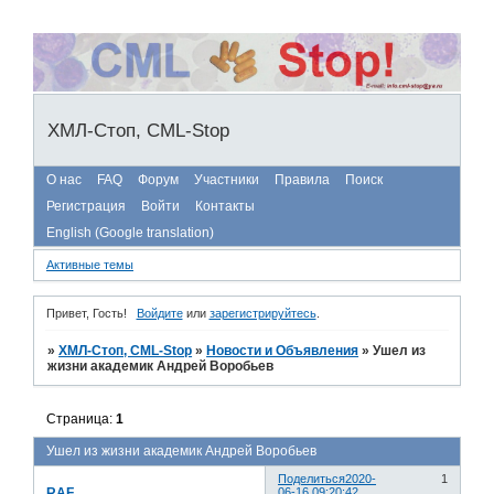
ХМЛ-Стоп, CML-Stop
О нас
FAQ
Форум
Участники
Правила
Поиск
Регистрация
Войти
Контакты
English (Google translation)
Активные темы
Привет, Гость!
Войдите
или
зарегистрируйтесь
.
»
ХМЛ-Стоп, CML-Stop
»
Новости и Объявления
»
Ушел из
жизни академик Андрей Воробьев
Страница:
1
Ушел из жизни академик Андрей Воробьев
Поделиться
2020-
1
RAF
06-16 09:20:42