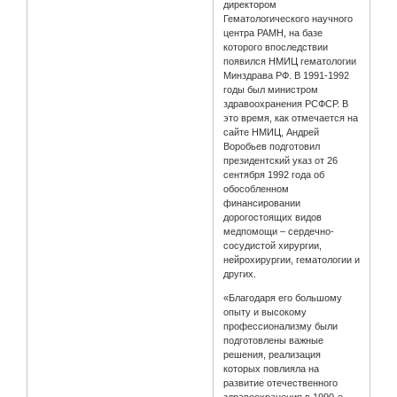
директором
Гематологического научного
центра РАМН, на базе
которого впоследствии
появился НМИЦ гематологии
Минздрава РФ. В 1991-1992
годы был министром
здравоохранения РСФСР. В
это время, как отмечается на
сайте НМИЦ, Андрей
Воробьев подготовил
президентский указ от 26
сентября 1992 года об
обособленном
финансировании
дорогостоящих видов
медпомощи – сердечно-
сосудистой хирургии,
нейрохирургии, гематологии и
других.
«Благодаря его большому
опыту и высокому
профессионализму были
подготовлены важные
решения, реализация
которых повлияла на
развитие отечественного
здравоохранения в 1990-е