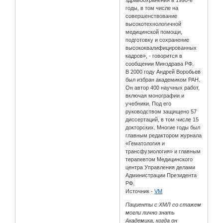
годы, в том числе на
совершенствование
высокотехнологичной
медицинской помощи,
подготовку и сохранение
высококвалифицированных
кадров», - говорится в
сообщении Минздрава РФ.
В 2000 году Андрей Воробьев
был избран академиком РАН.
Он автор 400 научных работ,
включая монографии и
учебники. Под его
руководством защищено 57
диссертаций, в том числе 15
докторских. Многие годы был
главным редактором журнала
«Гематология и
трансфузиология» и главным
терапевтом Медицинского
центра Управления делами
Администрации Президента
РФ.
Источник -
VM
Пациенты с ХМЛ со стажем
могли лично знать
Академика, когда он