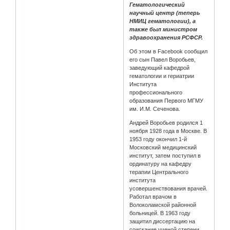
Гематологический
научный центр (теперь
НМИЦ гематологии), а
также был министром
здравоохранения РСФСР.
Об этом в Facebook сообщил
его сын Павел Воробьев,
заведующий кафедрой
гематологии и гериатрии
Института
профессионального
образования Первого МГМУ
им. И.М. Сеченова.
Андрей Воробьев родился 1
ноября 1928 года в Москве. В
1953 году окончил 1-й
Московский медицинский
институт, затем поступил в
ординатуру на кафедру
терапии Центрального
института
усовершенствования врачей.
Работал врачом в
Волоколамской районной
больницей. В 1963 году
защитил диссертацию на
соискание ученой степени