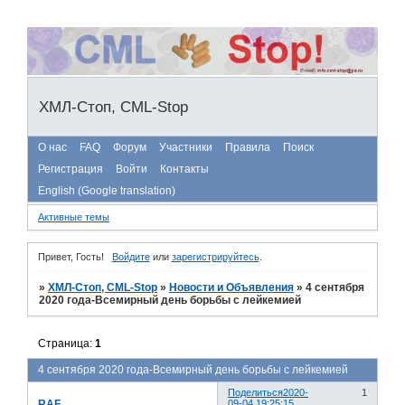
ХМЛ-Стоп, CML-Stop
О нас
FAQ
Форум
Участники
Правила
Поиск
Регистрация
Войти
Контакты
English (Google translation)
Активные темы
Привет, Гость!
Войдите
или
зарегистрируйтесь
.
»
ХМЛ-Стоп, CML-Stop
»
Новости и Объявления
»
4 сентября
2020 года-Всемирный день борьбы с лейкемией
Страница:
1
4 сентября 2020 года-Всемирный день борьбы с лейкемией
Поделиться
2020-
1
RAF
09-04 19:25:15