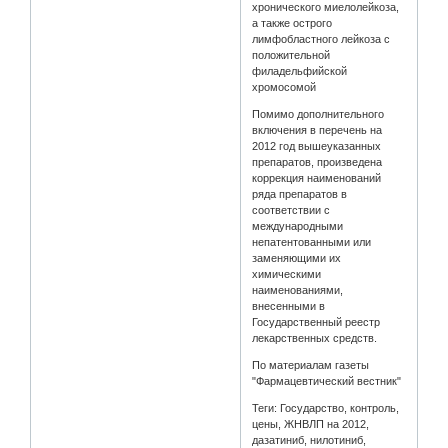
хронического миелолейкоза,
а также острого
лимфобластного лейкоза с
положительной
филадельфийской
хромосомой
Помимо дополнительного
включения в перечень на
2012 год вышеуказанных
препаратов, произведена
коррекция наименований
ряда препаратов в
соответствии с
международными
непатентованными или
заменяющими их
химическими
наименованиями,
внесенными в
Государственный реестр
лекарственных средств.
По материалам газеты
"Фармацевтический вестник"
Теги: Государство, контроль,
цены, ЖНВЛП на 2012,
дазатиниб, нилотиниб,