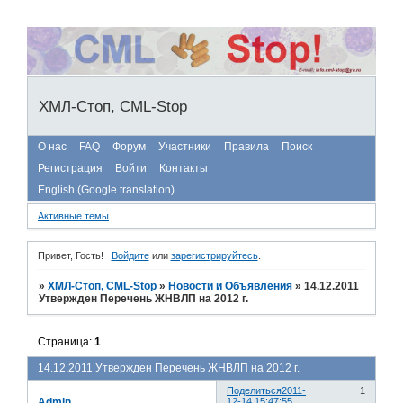
ХМЛ-Стоп, CML-Stop
О нас
FAQ
Форум
Участники
Правила
Поиск
Регистрация
Войти
Контакты
English (Google translation)
Активные темы
Привет, Гость!
Войдите
или
зарегистрируйтесь
.
»
ХМЛ-Стоп, CML-Stop
»
Новости и Объявления
»
14.12.2011
Утвержден Перечень ЖНВЛП на 2012 г.
Страница:
1
14.12.2011 Утвержден Перечень ЖНВЛП на 2012 г.
Поделиться
2011-
1
Admin
12-14 15:47:55