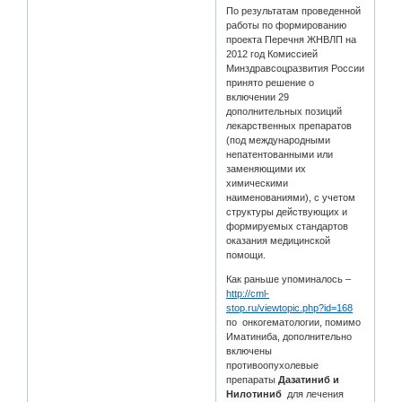
По результатам проведенной
работы по формированию
проекта Перечня ЖНВЛП на
2012 год Комиссией
Минздравсоцразвития России
принято решение о
включении 29
дополнительных позиций
лекарственных препаратов
(под международными
непатентованными или
заменяющими их
химическими
наименованиями), с учетом
структуры действующих и
формируемых стандартов
оказания медицинской
помощи.
Как раньше упоминалось –
http://cml-
stop.ru/viewtopic.php?id=168
по онкогематологии, помимо
Иматиниба, дополнительно
включены
противоопухолевые
препараты
Дазатиниб и
Нилотиниб
для лечения