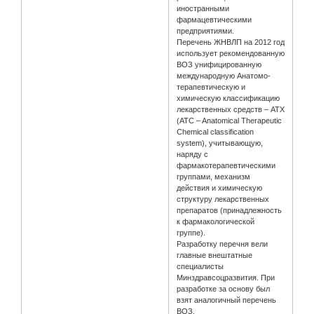
иностранными
фармацевтическими
предприятиями.
Перечень ЖНВЛП на 2012 год
использует рекомендованную
ВОЗ унифицированную
международную Анатомо-
терапевтическую и
химическую классификацию
лекарственных средств – АТХ
(ATC – Anatomical Therapeutic
Chemical classification
system), учитывающую,
наряду с
фармакотерапевтическими
группами, механизм
действия и химическую
структуру лекарственных
препаратов (принадлежность
к фармакологической
группе).
Разработку перечня вели
главные внештатные
специалисты
Минздравсоцразвития. При
разработке за основу был
взят аналогичный перечень
ВОЗ.