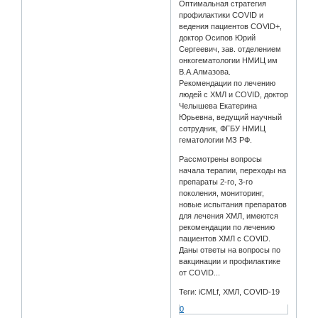
Оптимальная стратегия
профилактики COVID и
ведения пациентов COVID+,
доктор Осипов Юрий
Сергеевич, зав. отделением
онкогематологии НМИЦ им
В.А.Алмазова.
Рекомендации по лечению
людей с ХМЛ и COVID, доктор
Челышева Екатерина
Юрьевна, ведущий научный
сотрудник, ФГБУ НМИЦ
гематологии МЗ РФ.
Рассмотрены вопросы
начала терапии, переходы на
препараты 2-го, 3-го
поколения, мониторинг,
новые испытания препаратов
для лечения ХМЛ, имеются
рекомендации по лечению
пациентов ХМЛ с COVID.
Даны ответы на вопросы по
вакцинации и профилактике
от COVID...
Теги: iCMLf, ХМЛ, COVID-19
0