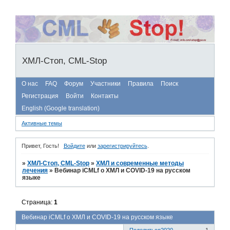
ХМЛ-Стоп, CML-Stop
О нас
FAQ
Форум
Участники
Правила
Поиск
Регистрация
Войти
Контакты
English (Google translation)
Активные темы
Привет, Гость!
Войдите
или
зарегистрируйтесь
.
»
ХМЛ-Стоп, CML-Stop
»
ХМЛ и современные методы
лечения
»
Вебинар iCMLf о ХМЛ и COVID-19 на русском
языке
Страница:
1
Вебинар iCMLf о ХМЛ и COVID-19 на русском языке