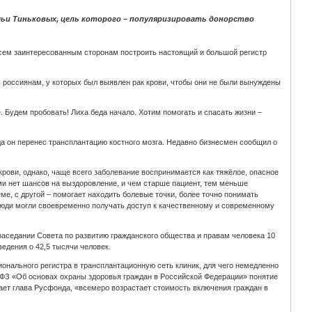
мьи Тиньковых, цель которого – популяризировать донорство
всем заинтересованным сторонам построить настоящий и большой регистр
 россиянам, у которых был выявлен рак крови, чтобы они не были вынуждены
 Будем пробовать! Лиха беда начало. Хотим помогать и спасать жизни –
ода он перенес трансплантацию костного мозга. Недавно бизнесмен сообщил о
ови, однако, чаще всего заболевание воспринимается как тяжёлое, опасное
ми нет шансов на выздоровление, и чем старше пациент, тем меньше
ме, с другой – помогает находить болевые точки, более точно понимать
люди могли своевременно получать доступ к качественному и современному
заседании Совета по развитию гражданского общества и правам человека 10
едения о 42,5 тысячи человек.
онального регистра в трансплантационную сеть клиник, для чего немедленно
3-ФЗ «Об основах охраны здоровья граждан в Российской Федерации» понятие
ает глава Русфонда, «всемеро возрастает стоимость включения граждан в