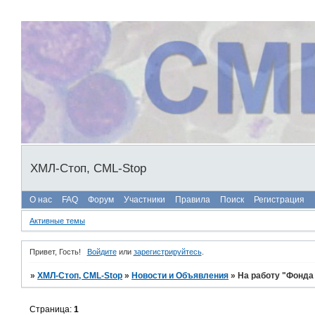
ХМЛ-Стоп, CML-Stop
О нас
FAQ
Форум
Участники
Правила
Поиск
Регистрация
Активные темы
Привет, Гость!
Войдите
или
зарегистрируйтесь
.
»
ХМЛ-Стоп, CML-Stop
»
Новости и Объявления
»
На работу "Фонда
Страница:
1