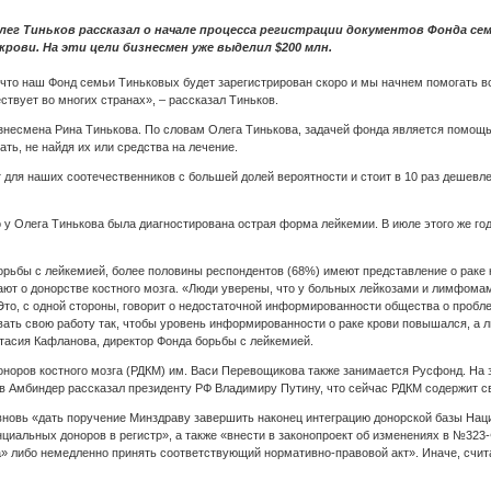
ег Тиньков рассказал о начале процесса регистрации документов Фонда се
крови. На эти цели бизнесмен уже выделил $200 млн.
 что наш Фонд семьи Тиньковых будет зарегистрирован скоро и мы начнем помогать 
ествует во многих странах», – рассказал Тиньков.
знесмена Рина Тинькова. По словам Олега Тинькова, задачей фонда является помощь
ть, не найдя их или средства на лечение.
для наших соотечественников с большей долей вероятности и стоит в 10 раз дешевле.
то у Олега Тинькова была диагностирована острая форма лейкемии. В июле этого же г
ьбы с лейкемией, более половины респондентов (68%) имеют представление о раке кр
ают о донорстве костного мозга. «Люди уверены, что у больных лейкозами и лимфома
Это, с одной стороны, говорит о недостаточной информированности общества о пробле
ать свою работу так, чтобы уровень информированности о раке крови повышался, а 
тасия Кафланова, директор Фонда борьбы с лейкемией.
оноров костного мозга (РДКМ) им. Васи Перевощикова также занимается Русфонд. На 
в Амбиндер рассказал президенту РФ Владимиру Путину, что сейчас РДКМ содержит св
вновь «дать поручение Минздраву завершить наконец интеграцию донорской базы Наци
нциальных доноров в регистр», а также «внести в законопроект об изменениях в №32
а» либо немедленно принять соответствующий нормативно-правовой акт». Иначе, счит