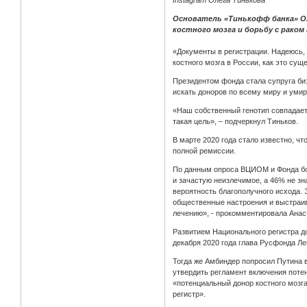
Instagram Олега Тинькова
Основатель «Тинькофф банка» Ол
костного мозга и борьбу с раком 
«Документы в регистрации. Надеюсь,
костного мозга в России, как это сущ
Президентом фонда стала супруга би
искать доноров по всему миру и умира
«Наш собственный генотип совпадает 
такая цель», – подчеркнул Тиньков.
В марте 2020 года стало известно, ч
полной ремиссии.
По данным опроса ВЦИОМ и Фонда бор
и зачастую неизлечимое, а 46% не зн
вероятность благополучного исхода. 
общественные настроения и выстраив
лечению», - прокомментировала Анас
Развитием Национального регистра д
декабря 2020 года глава Русфонда Ле
Тогда же Амбиндер попросил Путина 
утвердить регламент включения поте
«потенциальный донор костного мозг
регистр».