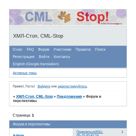
ХМЛ-Стоп, CML-Stop
О нас
FAQ
Форум
Участники
Правила
Поиск
Регистрация
Войти
Контакты
English (Google translation)
Активные темы
Привет, Гость!
Войдите
или
зарегистрируйтесь
.
»
ХМЛ-Стоп, CML-Stop
»
Предложения
»
Форум и
перспективы
Страница:
1
Форум и перспективы
Поделиться
2011-
1
Admin
05-15 00:42:16