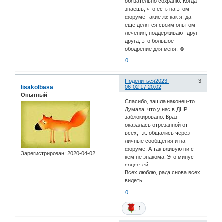
обязательно сохраню. Когда
знаешь, что есть на этом
форуме такие же как я, да
ещё делятся своим опытом
лечения, поддерживают друг
друга, это большое
ободрение для меня. ☺️
0
Поделиться
2023-
3
lisakolbasa
06-02 17:20:02
Опытный
Спасибо, зашла наконец-то.
Думала, что у нас в ДНР
заблокировано. Враз
оказалась отрезанной от
всех, т.к. общались через
личные сообщения и на
форуме. А так вживую ни с
Зарегистрирован
: 2020-04-02
кем не знакома. Это минус
соцсетей.
Всех люблю, рада снова всех
видеть.
0
1