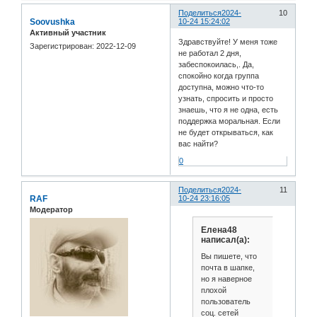
Поделиться
2024-
10
Soovushka
10-24 15:24:02
Активный участник
Здравствуйте! У меня тоже
Зарегистрирован
: 2022-12-09
не работал 2 дня,
забеспокоилась,. Да,
спокойно когда группа
доступна, можно что-то
узнать, спросить и просто
знаешь, что я не одна, есть
поддержка моральная. Если
не будет открываться, как
вас найти?
0
Поделиться
2024-
11
RAF
10-24 23:16:05
Модератор
Елена48
написал(а):
Вы пишете, что
почта в шапке,
но я наверное
плохой
пользователь
соц. сетей