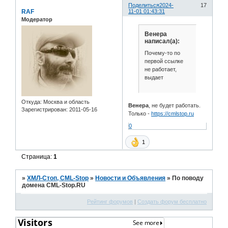
Поделиться
2024-
17
RAF
11-01 01:43:31
Модератор
Венера
написал(а):
Почему-то по
первой ссылке
не работает,
выдает
Откуда:
Москва и область
Венера
, не будет работать.
Зарегистрирован
: 2011-05-16
Только -
https://cmlstop.ru
0
1
Страница:
1
»
ХМЛ-Стоп, CML-Stop
»
Новости и Объявления
»
По поводу
домена CML-Stop.RU
Рейтинг форумов
|
Создать форум бесплатно