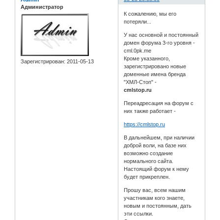
Администратор
К сожалению, мы его
потеряли...
У нас основной и постоянный
домен форума 3-го уровня -
cml.0pk.me
Кроме указанного,
Зарегистрирован
: 2011-05-13
зарегистрировано новые
доменные имена бренда
"ХМЛ-Стоп" -
cmlstop.ru
Переадресация на форум с
них также работает -
https://cmlstop.ru
В дальнейшем, при наличии
доброй воли, на базе них
возможно создание
нормального сайта.
Настоящий форум к нему
будет прикреплен.
Прошу вас, всем нашим
участникам кого знаете,
новым и постоянным, дать
эти ссылки.