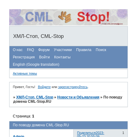
ХМЛ-Стоп, CML-Stop
О нас
FAQ
Форум
Участники
Правила
Поиск
Регистрация
Войти
Контакты
English (Google translation)
Активные темы
Привет, Гость!
Войдите
или
зарегистрируйтесь
.
»
ХМЛ-Стоп, CML-Stop
»
Новости и Объявления
»
По поводу
домена CML-Stop.RU
Страница:
1
По поводу домена CML-Stop.RU
Поделиться
2023-
1
Admin
05-23 20:55:09