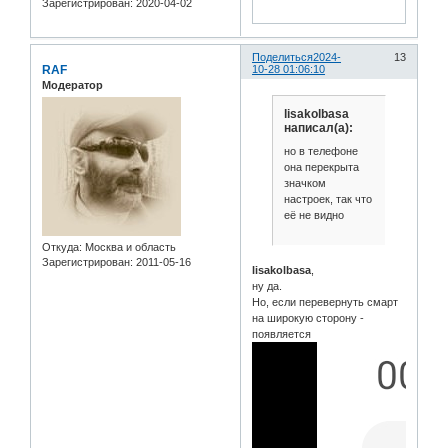
Зарегистрирован
: 2020-04-02
Поделиться
2024-
13
RAF
10-28 01:06:10
Модератор
lisakolbasa
написал(а):
но в телефоне
она перекрыта
значком
настроек, так что
её не видно
Откуда:
Москва и область
Зарегистрирован
: 2011-05-16
lisakolbasa
,
ну да.
Но, если перевернуть смарт
на широкую сторону -
появляется