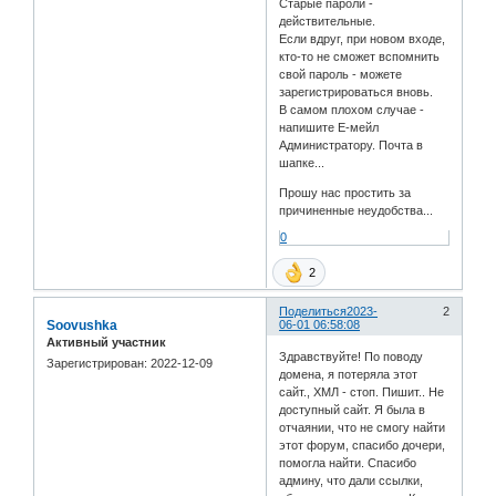
Старые пароли -
действительные.
Если вдруг, при новом входе,
кто-то не сможет вспомнить
свой пароль - можете
зарегистрироваться вновь.
В самом плохом случае -
напишите Е-мейл
Администратору. Почта в
шапке...
Прошу нас простить за
причиненные неудобства...
0
2
Поделиться
2023-
2
Soovushka
06-01 06:58:08
Активный участник
Здравствуйте! По поводу
Зарегистрирован
: 2022-12-09
домена, я потеряла этот
сайт., ХМЛ - стоп. Пишит.. Не
доступный сайт. Я была в
отчаянии, что не смогу найти
этот форум, спасибо дочери,
помогла найти. Спасибо
админу, что дали ссылки,