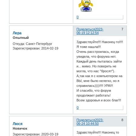
0
Поделиться
2023-
7
Лера
06-19 12:12:54
Опытный
Здравствуйте!!! Наконец-то!!!!
Откуда:
Санкт-Петербург
Я тоже нашла!!!
Зарегистрирован
: 2014-02-19
Очень расстроилась, когда
увидела, что форума нет.
Каждый день пыталась зайти
и... мимо. Но поверить не
могла, что нас "бросят").
А,так как я с компьютером на
ВЫ, мне было нелегко, но я
справилась))))!!!! УРА!!!
И спасибо, что форум
продолжает работать!
Всем здоровья и всех благ!!!
0
Поделиться
2023-
8
Люся
06-24 10:44:50
Новичок
Здравствуйте!!! Наконец то
Зарегистрирован
: 2020-03-19