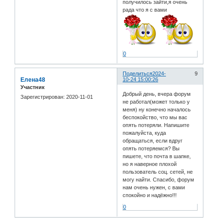
получилось зайти,я очень
рада что я с вами
0
Поделиться
2024-
9
Елена48
10-24 15:00:26
Участник
Добрый день, вчера форум
Зарегистрирован
: 2020-11-01
не работал(может только у
меня) ну конечно началось
беспокойство, что мы вас
опять потеряли. Напишите
пожалуйста, куда
обращаться, если вдруг
опять потеряемся? Вы
пишете, что почта в шапке,
но я наверное плохой
пользователь соц. сетей, не
могу найти. Спасибо, форум
нам очень нужен, с вами
спокойно и надёжно!!!
0