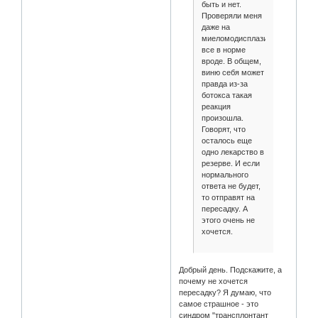
быть и нет.
Проверяли меня
даже на
миеломодисплазию,
все в норме
вроде. В общем,
виню себя может
правда из-за
ботокса такая
реакция
произошла.
Говорят, что
осталось еще
одно лекарство в
резерве. И если
нормального
ответа не будет,
то отправят на
пересадку. А
этого очень не
хочется.
Добрый день. Подскажите, а
почему не хочется
пересадку? Я думаю, что
самое страшное - это
синдром "трансплонтант