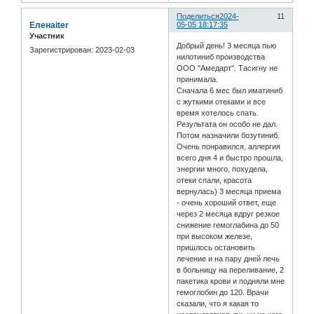
Поделиться
2024-
11
Еленаiter
05-05 18:17:35
Участник
Добрый день! 3 месяца пью
Зарегистрирован
: 2023-02-03
нилотиниб производства
ООО "Амедарт". Тасигну не
принимала.
Сначала 6 мес был иматиниб
с жуткими отеками и все
время хотелось спать.
Результата он особо не дал.
Потом назначили бозутиниб.
Очень понравился, аллергия
всего дня 4 и быстро прошла,
энергии много, похудела,
отеки спали, красота
вернулась) 3 месяца приема
- очень хороший ответ, еще
через 2 месяца вдруг резкое
снижение гемоглабина до 50
при высоком железе,
пришлось остановить
лечение и на пару дней лечь
в больницу на переливание, 2
пакетика крови и подняли мне
гемоглобин до 120. Врачи
сказали, что я какая то