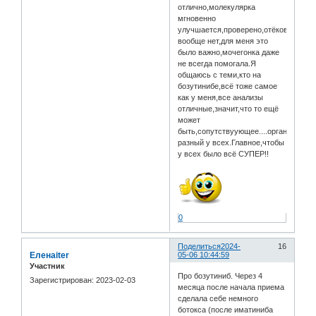
отлично,молекулярка
мгновенно
улучшается,проверено,отёков
вообще нет,для меня это
было важно,мочегонка даже
не всегда помогала.Я
общаюсь с теми,кто на
бозутинибе,всё тоже самое
как у меня,все анализы
отличные,значит,что то ещё
может
быть,сопутствуующее....организм
разный у всех.Главное,чтобы
у всех было всё СУПЕР!!
0
Поделиться
2024-
16
Еленаiter
05-06 10:44:59
Участник
Про бозутиниб. Через 4
Зарегистрирован
: 2023-02-03
месяца после начала приема
сделала себе немного
ботокса (после иматиниба