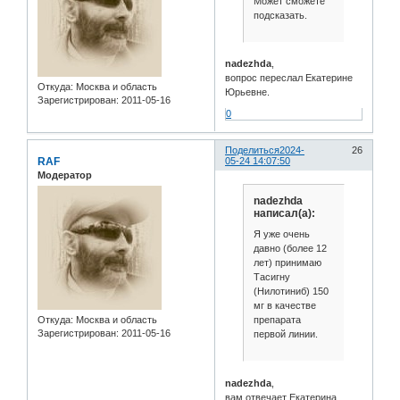
Может сможете
подсказать.
nadezhda
,
вопрос переслал Екатерине
Откуда:
Москва и область
Юрьевне.
Зарегистрирован
: 2011-05-16
0
Поделиться
2024-
26
RAF
05-24 14:07:50
Модератор
nadezhda
написал(а):
Я уже очень
давно (более 12
лет) принимаю
Тасигну
(Нилотиниб) 150
мг в качестве
препарата
Откуда:
Москва и область
Зарегистрирован
: 2011-05-16
первой линии.
nadezhda
,
вам отвечает Екатерина