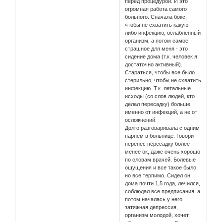
перед процедурой. И это
огромная работа самого
больного. Сначала бокс,
чтобы не схватить какую-
либо инфекцию, ослабленный
организм, а потом самое
страшное для меня - это
сидение дома (т.к. человек я
достаточно активный).
Стараться, чтобы все было
стерильно, чтобы не схватить
инфекцию. Т.к. летальные
исходы (со слов людей, кто
делал пересадку) больше
именно от инфекций, а не от
осложнений.
Долго разговаривала с одним
парнем в больнице. Говорит
перенес пересадку более
менее ок, даже очень хорошо
по словам врачей. Болевые
ощущения и все такое было,
но все терпимо. Сидел он
дома почти 1,5 года, лечился,
соблюдал все предписания, а
потом началась у него
затяжная депрессия,
организм молодой, хочет