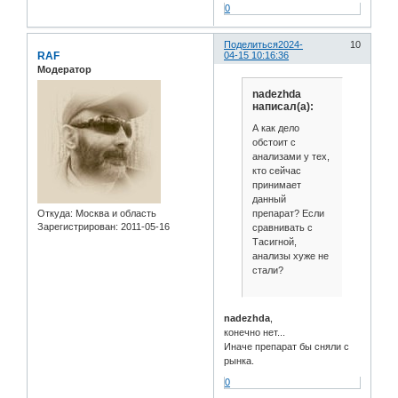
0
Поделиться
2024-
10
RAF
04-15 10:16:36
Модератор
nadezhda
написал(а):
А как дело
обстоит с
анализами у тех,
кто сейчас
принимает
данный
препарат? Если
Откуда:
Москва и область
Зарегистрирован
: 2011-05-16
сравнивать с
Тасигной,
анализы хуже не
стали?
nadezhda
,
конечно нет...
Иначе препарат бы сняли с
рынка.
0