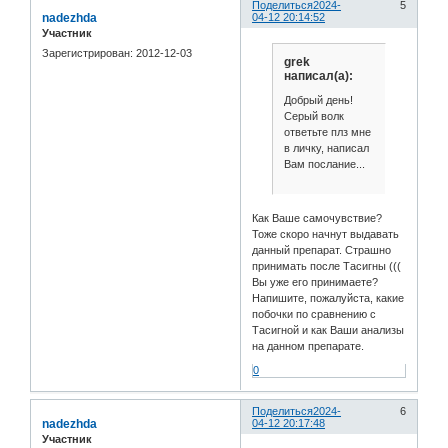
Поделиться
2024-
5
nadezhda
04-12 20:14:52
Участник
Зарегистрирован
: 2012-12-03
grek
написал(а):
Добрый день!
Серый волк
ответьте плз мне
в личку, написал
Вам послание...
Как Ваше самочувствие?
Тоже скоро начнут выдавать
данный препарат. Страшно
принимать после Тасигны (((
Вы уже его принимаете?
Напишите, пожалуйста, какие
побочки по сравнению с
Тасигной и как Ваши анализы
на данном препарате.
0
Поделиться
2024-
6
nadezhda
04-12 20:17:48
Участник