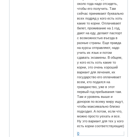
около года надо отсидеть,
чтобы его получить. Там
сейчас принимают буквально
всех подряд у кого есть хоть
какие то корни. Оплачивают
билет, проживание на 1 год,
дают на еду, делают паспорт
с возможностью въезда в
разные страны. Еще правда
на курсы отправляют, надо
учить их язык и потом
сдавать экзамены. В общем,
у кого есть хоть какие то
корни, это очень хороший
вариант для лечения, их
государство его оплачивает
всем, кто подался на
гражданство, уже в этот
первый год пребывания там.
Там и уровень выше и
доноров по всему миру ищут,
чтобы максимально близко
подходил. А потом, если что,
можно просто уехать и все.
Ну это вариант для тех у кого
есть корни соответствующие)
0