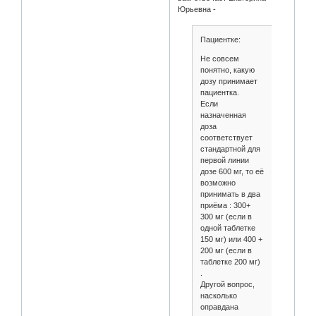
Юрьевна -
Пациентке:
Не совсем
понятно, какую
дозу принимает
пациентка.
Если
назначенная
доза
соответствует
стандартной для
первой линии
дозе 600 мг, то её
возможно
принимать в два
приёма : 300+
300 мг (если в
одной таблетке
150 мг) или 400 +
200 мг (если в
таблетке 200 мг)
.
Другой вопрос,
насколько
оправдана