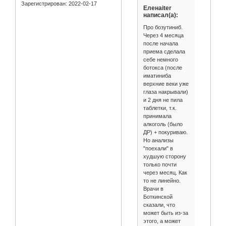
Зарегистрирован
: 2022-02-17
Еленаiter
написал(а):
Про бозутиниб.
Через 4 месяца
после начала
приема сделала
себе немного
ботокса (после
иматиниба
верхние веки уже
глаза накрывали)
и 2 дня не пила
таблетки, т.к.
принимала
алкоголь (было
ДР) + покуриваю.
Но анализы
"поехали" в
худшую сторону
только почти
через месяц. Как
то не линейно.
Врачи в
Боткинской
сказали, что
может быть из-за
этого, а может