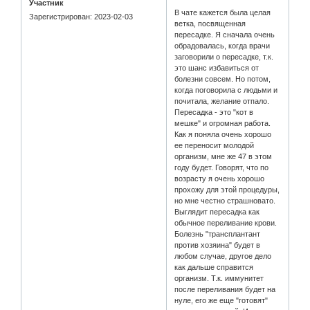
Участник
В чате кажется была целая
Зарегистрирован
: 2023-02-03
ветка, посвященная
пересадке. Я сначала очень
обрадовалась, когда врачи
заговорили о пересадке, т.к.
это шанс избавиться от
болезни совсем. Но потом,
когда поговорила с людьми и
почитала, желание отпало.
Пересадка - это "кот в
мешке" и огромная работа.
Как я поняла очень хорошо
ее переносит молодой
организм, мне же 47 в этом
году будет. Говорят, что по
возрасту я очень хорошо
прохожу для этой процедуры,
но мне честно страшновато.
Выглядит пересадка как
обычное переливание крови.
Болезнь "трансплантант
против хозяина" будет в
любом случае, другое дело
как дальше справится
организм. Т.к. иммунитет
после переливания будет на
нуле, его же еще "готовят"