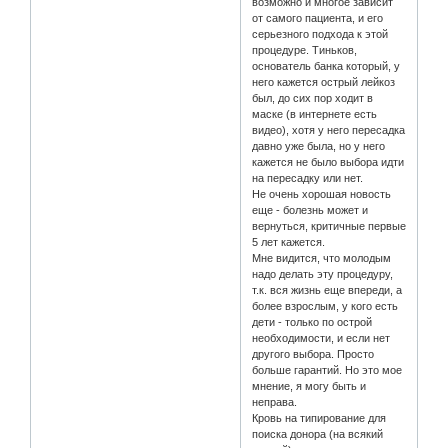
возможно и многое зависит
от самого пациента, и его
серьезного подхода к этой
процедуре. Тиньков,
основатель банка который, у
него кажется острый лейкоз
был, до сих пор ходит в
маске (в интернете есть
видео), хотя у него пересадка
давно уже была, но у него
кажется не было выбора идти
на пересадку или нет.
Не очень хорошая новость
еще - болезнь может и
вернуться, критичные первые
5 лет кажется.
Мне видится, что молодым
надо делать эту процедуру,
т.к. вся жизнь еще впереди, а
более взрослым, у кого есть
дети - только по острой
необходимости, и если нет
другого выбора. Просто
больше гарантий. Но это мое
мнение, я могу быть и
неправа.
Кровь на типирование для
поиска донора (на всякий