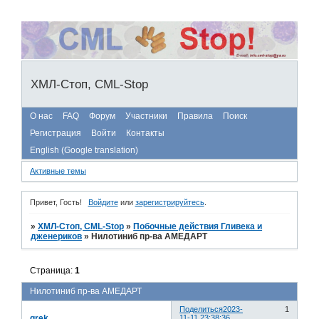
ХМЛ-Стоп, CML-Stop
О нас
FAQ
Форум
Участники
Правила
Поиск
Регистрация
Войти
Контакты
English (Google translation)
Активные темы
Привет, Гость!
Войдите
или
зарегистрируйтесь
.
»
ХМЛ-Стоп, CML-Stop
»
Побочные действия Гливека и
дженериков
»
Нилотиниб пр-ва АМЕДАРТ
Страница:
1
Нилотиниб пр-ва АМЕДАРТ
Поделиться
2023-
1
grek
11-11 23:38:36