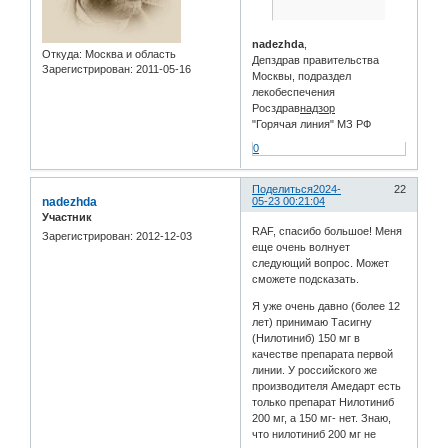
nadezhda
,
Откуда:
Москва и область
Депздрав правительства
Зарегистрирован
: 2011-05-16
Москвы, подраздел
лекобеспечения
Росздрав
надзор
"Горячая линия" МЗ РФ
0
Поделиться
2024-
22
nadezhda
05-23 00:21:04
Участник
RAF, спасибо большое! Меня
Зарегистрирован
: 2012-12-03
еще очень волнует
следующий вопрос. Может
сможете подсказать.
Я уже очень давно (более 12
лет) принимаю Тасигну
(Нилотиниб) 150 мг в
качестве препарата первой
линии. У российского же
производителя Амедарт есть
только препарат Нилотиниб
200 мг, а 150 мг- нет. Знаю,
что нилотиниб 200 мг не