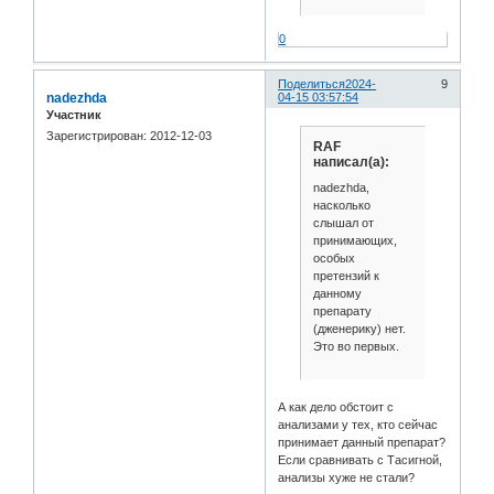
0
Поделиться
2024-
9
nadezhda
04-15 03:57:54
Участник
Зарегистрирован
: 2012-12-03
RAF
написал(а):
nadezhda,
насколько
слышал от
принимающих,
особых
претензий к
данному
препарату
(дженерику) нет.
Это во первых.
А как дело обстоит с
анализами у тех, кто сейчас
принимает данный препарат?
Если сравнивать с Тасигной,
анализы хуже не стали?