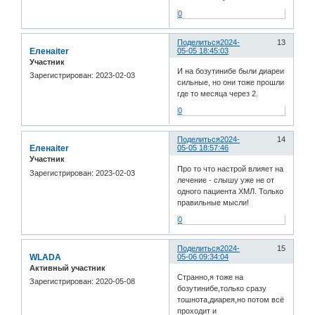
0
Поделиться
2024-
13
Еленаiter
05-05 18:45:03
Участник
И на бозутинибе были диареи
Зарегистрирован
: 2023-02-03
сильные, но они тоже прошли
где то месяца через 2.
0
Поделиться
2024-
14
Еленаiter
05-05 18:57:46
Участник
Про то что настрой влияет на
Зарегистрирован
: 2023-02-03
лечение - слышу уже не от
одного пациента ХМЛ. Только
правильные мысли!
0
Поделиться
2024-
15
WLADA
05-06 09:34:04
Активный участник
Странно,я тоже на
Зарегистрирован
: 2020-05-08
бозутинибе,только сразу
тошнота,диарея,но потом всё
проходит и