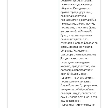
общения, движухи. Врачи
сказали выходи на улицу,
общайся. Съездил он в
другой город с друзьями,
выпил там спиртное,
познакомился с девушкой, а
приехал уже в больницу. Не
помню уже, что у него было,
но там какой то большой
букет, и легкие поражены,
печень и т.д и т.п, еле
откачали. Полгода боролся за
жизнь, постоянно лежал в
больнице. На момент
разговора с ним прошло уже
2 года с чем то после
пересадки, выглядел он
хорошо, правда сказал, что
постоянно наблюдается у
врачей, был в маске и
говорил, что очень боится
после того случая жить
"полной жизнью", продолжает
следить за собой, особо не
выходит никуда, работает из
дома и верит в лучшее, а это
самое главное.
Пересадка - это сложно, но