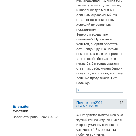
нестандартная, т.к. ни на кого
так бозутиниб еще не влиял,
и наверное для меня он
слишком агрессивный, т.к.
ответ от него был очень
хороший по основным
показателям.
Тепер 3 месяца пью
нилотиниб. Ну, спать не
хочется, энергия работать
есть, лицо и руки с ногами
немного как бы в аллергии, но
это не особо бросается в
глаза. За 3 месяца сказали
ответ так себе, можно было и
получше, но он есть, поэтому
лечение продолжаем. Есть
надежда!
0
Поделиться
2024-
12
Еленаiter
05-05 18:23:01
Участник
А! От приема нилотиниба был
Зарегистрирован
: 2023-02-03
жуткий кашель где-то 1 месяц
и простужалась больше, но
уже через 1,5 месяца эта
побочка вся ушла.