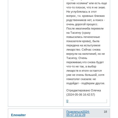
против хозяина" или есть еще
что-то плохое, что я не знаю.
Не углублялась в этот
вопрос, т.к. кровных близких
родственников нет, а поиск -
очень дорогой процесс.
После иматиниба перевели
на Тасигну (сразу
повысились печеночные
показатели крови), была
передена на испытуемое
лекарство. Сейчас снова
вернули на нилотиниб, но не
Тасигну. Очень
переживаю,что снова будет
что-то не так, а выбор
лекарств в итоге остается
уже не очень большой, хотя
гематолог сказала: не
подойдет - подберем другое.
Отредактировано Олечка
(2024-05-06 16:42:57)
0
Поделиться
2024-
18
Еленаiter
05-07 13:11:29