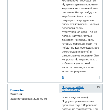
компенсирует государство.
Ну деньги деньгами, почему
то у меня нет сомнений, что
они очень быстро найдутся,
мир большой и в острых
ситуациях люди удивляют
своей отзывчивость, но сама
пересадка очень
ответственное дело. Только
полный настрой, четкие
действия, контроль, быть
готовым бороться, если что
пойдет не так, соблюдать все
рекомендации врачей и
самое главное терпение. Это
непросто! Но люди есть, кто
избавился уже от этой
напасти совсем, и это не
может не радовать.
0
Поделиться
2024-
19
Еленаiter
05-07 13:27:42
Участник
Кстати еще вариант)
Зарегистрирован
: 2023-02-03
Подружка уехала осенью
прошлого года в Израиль на
получение гражданства. Там