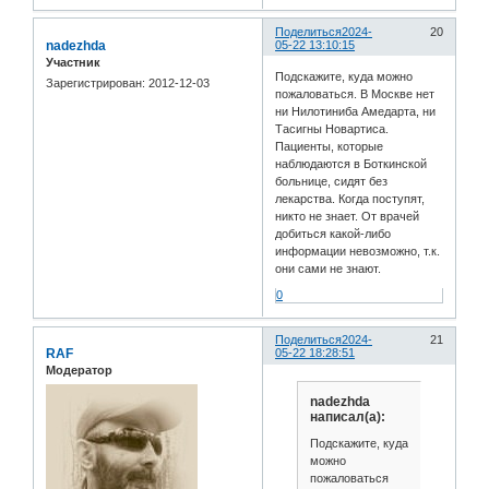
Поделиться
2024-
20
nadezhda
05-22 13:10:15
Участник
Подскажите, куда можно
Зарегистрирован
: 2012-12-03
пожаловаться. В Москве нет
ни Нилотиниба Амедарта, ни
Тасигны Новартиса.
Пациенты, которые
наблюдаются в Боткинской
больнице, сидят без
лекарства. Когда поступят,
никто не знает. От врачей
добиться какой-либо
информации невозможно, т.к.
они сами не знают.
0
Поделиться
2024-
21
RAF
05-22 18:28:51
Модератор
nadezhda
написал(а):
Подскажите, куда
можно
пожаловаться