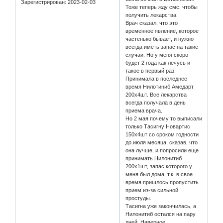
Зарегистрирован
: 2023-02-03
Тоже теперь жду смс, чтобы
получить лекарства.
Врач сказал, что это
временное явление, которое
частенько бывает, и нужно
всегда иметь запас на такие
случаи. Но у меня скоро
будет 2 года как лечусь и
такое в первый раз.
Принимала в последнее
время Нилотиниб Амедарт
200х4шт. Все лекарства
всегда получала в день
приема врача.
Но 2 мая почему то выписали
только Тасигну Новартис
150х4шт со сроком годности
до июля месяца, сказав, что
она лучше, и попросили еще
принимать Нилонитиб
200х1шт, запас которого у
меня был дома, т.к. в свое
время пришлось пропустить
прием из-за сильной
простуды.
Тасигна уже закончилась, а
Нилонитиб остался на пару
дней. Наверное