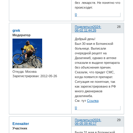
без лекарств. Не понятно что
происходит.
0
Поделиться
2024-
28
grek
06-02 11:44:26
Модератор
Добрый день!
Был 30 мая в Боткинской
больнице. Выписали
очередной рецепт на
Дазатиниб, однако в аптеке
отказали в выдаче препарата
без объяснения причин.
Откуда:
Москва
Сказали, что придет СМС,
Зарегистрирован
: 2012-05-26
когда появится препарат.
Ситуация не понятная, так
как зарегистрировано в РФ
много дженериков
дазатиниба.
См. тут
Ссылка
0
Поделиться
2024-
29
Еленаiter
06-05 09:40:17
Участник
Была 31 мая в Боткинской.