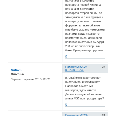
назначают в качестве
препарата первой линии, а
назначают в качестве
препарата второй линии, об
этом указано в инструкции к
препарату, на иностранных
форумах, а также об этом
мне было сказано немецкими
врачами, когда я какое-то
время там жила. Даже если
появится нилотиниб Амедарт
200 мг, не знаю теперь как
быть. Врач разводит руками.
0
Поделиться
2024-
23
Nata73
05-23 05:12:32
Опытный
в Алтайском крае тоже нет
Зарегистрирован
: 2015-12-02
нилотиниба, и закупки нет.
Написала в местный
минздрав, ждем ответа
Далее- что лучше? горячая
линия МЗ? иои прокуратура?
0
Поделиться
2024-
24