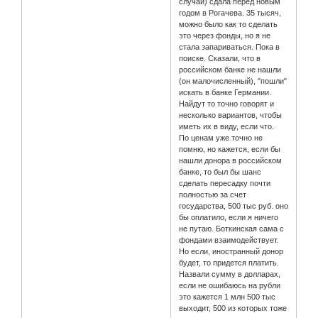
случай) сдала перед новым
годом в Рогачева. 35 тысяч,
можно было как то сделать
это через фонды, но я не
стала запариваться. Пока в
поиске. Сказали, что в
российском банке не нашли
(он малочисленный), "пошли"
искать в банке Германии.
Найдут то точно говорят и
несколько вариантов, чтобы
иметь их в виду, если что.
По ценам уже точно не
помню, но кажется, если бы
нашли донора в российском
банке, то был бы шанс
сделать пересадку почти
полностью за счет
государства, 500 тыс руб. оно
бы оплатило, если я ничего
не путаю. Боткинская сама с
фондами взаимодействует.
Но если, иностранный донор
будет, то придется платить.
Назвали сумму в долларах,
если не ошибаюсь на рубли
это кажется 1 млн 500 тыс
выходит, 500 из которых тоже