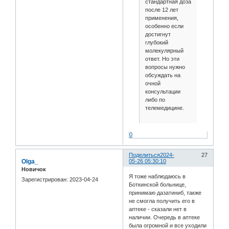
стандартная доза
после 12 лет
применения,
особенно если
достигнут
глубокий
молекулярный
ответ. Но эти
вопросы нужно
обсуждать на
очной
консультации
либо по
телемедицине.
0
Поделиться
2024-
27
Olga_
05-26 05:30:10
Новичок
Я тоже наблюдаюсь в
Зарегистрирован
: 2023-04-24
Боткинской больнице,
принимаю дазатиниб, также
не смогла получить его в
аптеке - сказали нет в
наличии. Очередь в аптеке
была огромной и все уходили