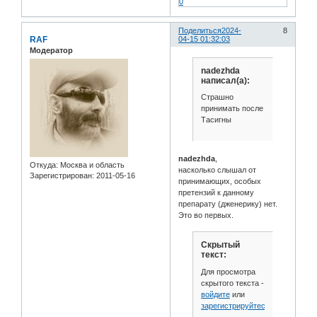
0
Поделиться
2024-
8
RAF
04-15 01:32:03
Модератор
nadezhda
написал(а):
Страшно
принимать после
Тасигны
nadezhda
,
Откуда:
Москва и область
насколько слышал от
Зарегистрирован
: 2011-05-16
принимающих, особых
претензий к данному
препарату (дженерику) нет.
Это во первых.
Скрытый
текст:
Для просмотра
скрытого текста -
войдите
или
зарегистрируйтесь
.