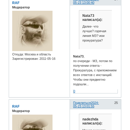
RAF
05-23 13:00:40
Модератор
Nata73
написал(а):
Далее- что
лучше? горячая
линия МЗ? иои
прокуратура?
Откуда:
Москва и область
Nata73
,
Зарегистрирован
: 2011-05-16
по очереди - МЗ, потом по
получении ответа -
Прокуратура, с приложением
всех ответов с инстанций.
Чтобы они предметно
подошли...
0
Поделиться
2024-
25
RAF
05-23 13:01:55
Модератор
nadezhda
написал(а):