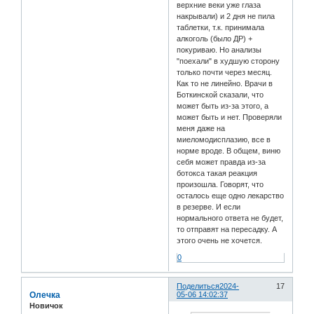
верхние веки уже глаза
накрывали) и 2 дня не пила
таблетки, т.к. принимала
алкоголь (было ДР) +
покуриваю. Но анализы
"поехали" в худшую сторону
только почти через месяц.
Как то не линейно. Врачи в
Боткинской сказали, что
может быть из-за этого, а
может быть и нет. Проверяли
меня даже на
миеломодисплазию, все в
норме вроде. В общем, виню
себя может правда из-за
ботокса такая реакция
произошла. Говорят, что
осталось еще одно лекарство
в резерве. И если
нормального ответа не будет,
то отправят на пересадку. А
этого очень не хочется.
0
Поделиться
2024-
17
Олечка
05-06 14:02:37
Новичок