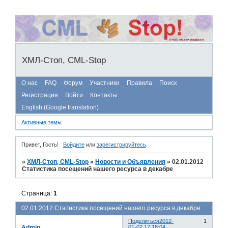
ХМЛ-Стоп, CML-Stop
О нас
FAQ
Форум
Участники
Правила
Поиск
Регистрация
Войти
Контакты
English (Google translation)
Активные темы
Привет, Гость!
Войдите
или
зарегистрируйтесь
.
»
ХМЛ-Стоп, CML-Stop
»
Новости и Объявления
»
02.01.2012
Статистика посещений нашего ресурса в декабре
Страница:
1
02.01.2012 Статистика посещений нашего ресурса в декабре
Поделиться
2012-
1
Admin
01-02 17:18:04