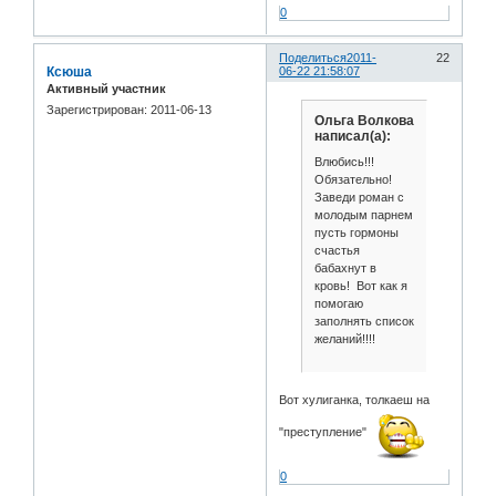
0
Поделиться
2011-
22
Ксюша
06-22 21:58:07
Активный участник
Зарегистрирован
: 2011-06-13
Ольга Волкова
написал(а):
Влюбись!!!
Обязательно!
Заведи роман с
молодым парнем
пусть гормоны
счастья
бабахнут в
кровь! Вот как я
помогаю
заполнять список
желаний!!!!
Вот хулиганка, толкаеш на
"преступление"
0