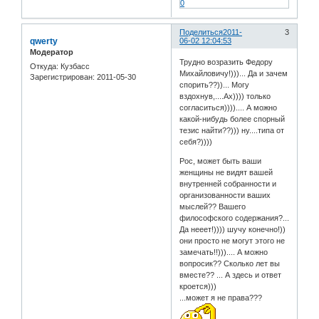
0
Поделиться
2011-
3
qwerty
06-02 12:04:53
Модератор
Трудно возразить Федору
Откуда:
Кузбасс
Михайловичу!)))... Да и зачем
Зарегистрирован
: 2011-05-30
спорить??))... Могу
вздохнув,....Ах)))) только
согласиться)))).... А можно
какой-нибудь более спорный
тезис найти??))) ну....типа от
себя?))))
Рос, может быть ваши
женщины не видят вашей
внутренней собранности и
организованности ваших
мыслей?? Вашего
философского содержания?...
Да нееет!)))) шучу конечно!))
они просто не могут этого не
замечать!!))).... А можно
вопросик?? Сколько лет вы
вместе?? ... А здесь и ответ
кроется)))
...может я не права???