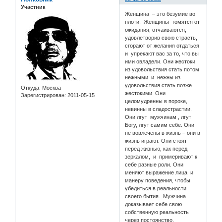
Участник
Женщина – это безумие во
плоти. Женщины томятся от
ожидания, отчаиваются,
удовлетворив свою страсть,
сгорают от желания отдаться
и упрекают вас за то, что вы
ими овладели. Они жестоки
из удовольствия стать потом
нежными и нежны из
удовольствия стать позже
Откуда:
Москва
жестокими. Они
Зарегистрирован
: 2011-05-15
целомудренны в пороке,
невинны в сладострастии.
Они лгут мужчинам , лгут
Богу, лгут самим себе. Они
не вовлечены в жизнь – они в
жизнь играют. Они стоят
перед жизнью, как перед
зеркалом, и примеривают к
себе разные роли. Они
меняют выражение лица и
манеру поведения, чтобы
убедиться в реальности
своего бытия. Мужчина
доказывает себе свою
собственную реальность
через постоянство.