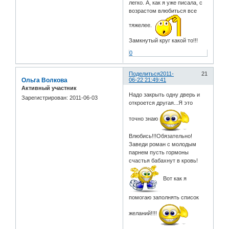
легко. А, как я уже писала, с
возрастом влюбиться все
тяжелее.
Замкнутый круг какой то!!!
0
Поделиться
2011-
21
Ольга Волкова
06-22 21:49:41
Активный участник
Надо закрыть одну дверь и
Зарегистрирован
: 2011-06-03
откроется другая...Я это
точно знаю
Влюбись!!!Обязательно!
Заведи роман с молодым
парнем пусть гормоны
счастья бабахнут в кровь!
Вот как я
помогаю заполнять список
желаний!!!!