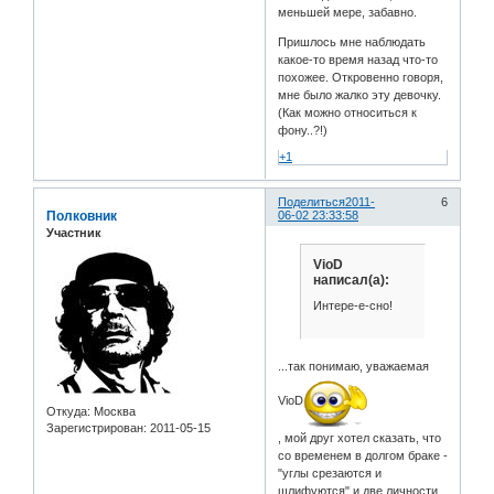
меньшей мере, забавно.
Пришлось мне наблюдать
какое-то время назад что-то
похожее. Откровенно говоря,
мне было жалко эту девочку.
(Как можно относиться к
фону..?!)
+1
Поделиться
2011-
6
Полковник
06-02 23:33:58
Участник
VioD
написал(а):
Интере-е-сно!
...так понимаю, уважаемая
VioD
Откуда:
Москва
Зарегистрирован
: 2011-05-15
, мой друг хотел сказать, что
со временем в долгом браке -
"углы срезаются и
шлифуются" и две личности