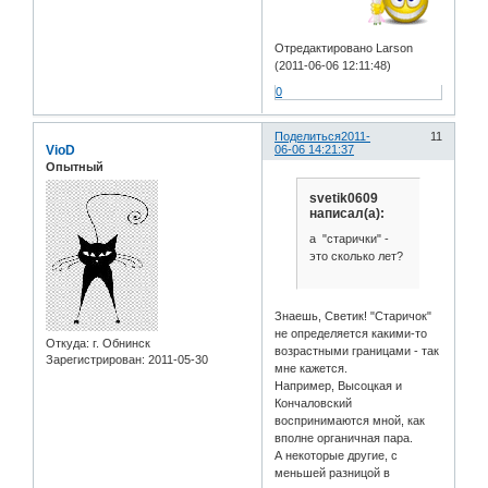
Отредактировано Larson
(2011-06-06 12:11:48)
0
Поделиться
2011-
11
VioD
06-06 14:21:37
Опытный
svetik0609
написал(а):
а "старички" -
это сколько лет?
Знаешь, Светик! "Старичок"
не определяется какими-то
Откуда:
г. Обнинск
возрастными границами - так
Зарегистрирован
: 2011-05-30
мне кажется.
Например, Высоцкая и
Кончаловский
воспринимаются мной, как
вполне органичная пара.
А некоторые другие, с
меньшей разницой в