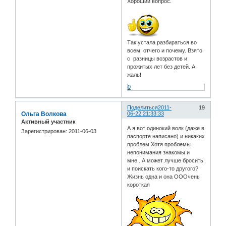
Хороший вопрос.
Так устала разбираться во
всем, отчего и почему. Взято
с разницы возрастов и
прожитых лет без детей. А
жаль!
0
Поделиться
2011-
19
Ольга Волкова
06-22 21:33:33
Активный участник
А я вот одинокий волк (даже в
Зарегистрирован
: 2011-06-03
паспорте написано) и никаких
проблем.Хотя проблемы
непонимания знакомы и
мне...А может лучше бросить
и поискать кого-то другого?
Жизнь одна и она ОООчень
короткая