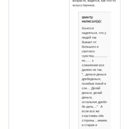
возрасте, видятся, как что-то
искусственное.
qwerty
написал(а):
Хочется
надеяться, что у
людей так
бывает от
большого и
светлого
чувства..................
но....... к
сожалению все
далеко не так.
"...деньги-деньги
дребеденьги,
позабыв покой и
сон.... Делай
деньги, делай
деньги,
остальное дребе-
бе-день...." А
если все же
счастливы обе
стороны....мммм....
и старая и