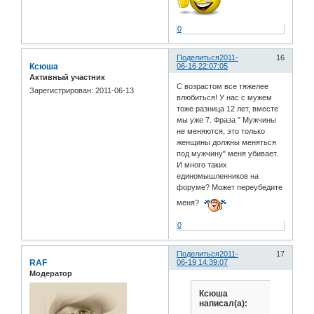
0
Поделиться
2011-
16
Ксюша
06-16 22:07:05
Активный участник
С возрастом все тяжелее
Зарегистрирован
: 2011-06-13
влюбиться! У нас с мужем
тоже разница 12 лет, вместе
мы уже 7. Фраза " Мужчины
не меняются, это только
женщины должны меняться
под мужчину" меня убивает.
И много таких
единомышленников на
форуме? Может переубедите
меня?
0
Поделиться
2011-
17
RAF
06-19 14:39:07
Модератор
Ксюша
написал(а):