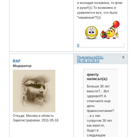
и молодая половина, то флаг
в руки!!))) То возможно и
уравняется все, что было
"неравным"!!)))
0
Поделиться
2011-
9
RAF
06-06 10:26:24
Модератор
qwerty
написал(а):
Больше 30 лет
вместе?... Вот
здорово!!!! А
отмечаете еще
даты
бракосочетания??
...а у нас
Откуда:
Москва и область
Зарегистрирован
: 2011-05-16
супругом 30 лет
как вместе,
будут в
следующем