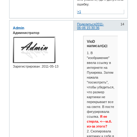
ошибку.
+1
Поделиться
2011-
14
Admin
06-06 15:30:36
Администратор
VioD
написал(а):
1. В
"изображение"
ввела ссылку в
Зарегистрирован
: 2011-05-13
интернете на
Пукирева. Затем
нажала
"посмотреть",
чтобы убедиться,
что размер
картинки не
перекрывает все
на свете. В посте
фигурировала
ссылка.
Я ее
стерла. <---м.б.
из-за этого?
2. Скопировала
картинку к себе в