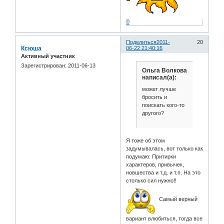
0
Поделиться
2011-
20
Ксюша
06-22 21:40:16
Активный участник
Зарегистрирован
: 2011-06-13
Ольга Волкова
написал(а):
может лучше
бросить и
поискать кого-то
другого?
Я тоже об этом
задумывалась, вот только как
подумаю: Притирки
характеров, привычек,
новшества и т.д. и т.п. На это
столько сил нужно!!
Самый верный
вариант влюбиться, тогда все