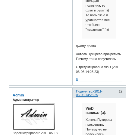
молодая
половина, то
флаг в руки!!)))
То возможно и
уравняется все,
что было
"неравным"!!)))
qwerty права.
Хотела Пукирева прикрепить.
Почему-то не получилось.
Отредактировано VioD (2011-
06-06 14:25:23)
0
Поделиться
2011-
12
Admin
06-06 14:28:25
Администратор
VioD
написал(а):
Хотела Пукирева
прикрепить.
Почему-то не
Зарегистрирован
: 2011-05-13
получилось.