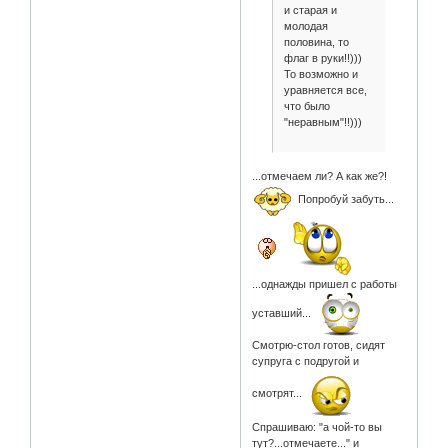
и старая и
молодая
половина, то
флаг в руки!!)))
То возможно и
уравняется все,
что было
"неравным"!!)))
...отмечаем ли? А как же?!
Попробуй забуть...
...однажды пришел с работы
уставший...
Смотрю-стол готов, сидят
супруга с подругой и
смотрят...
Спрашиваю: "а чой-то вы
тут?...отмечаете..." и