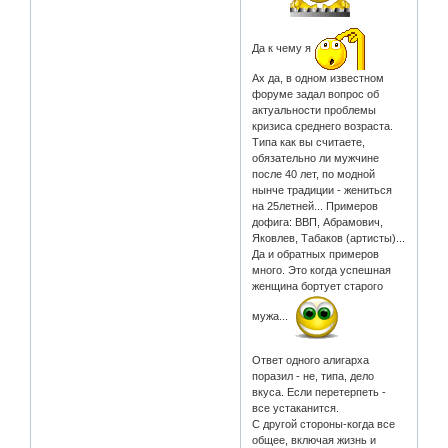
Да к чему я
Ах да, в одном известном
форуме задал вопрос об
актуальности проблемы
кризиса среднего возраста.
Типа как вы считаете,
обязательно ли мужчине
после 40 лет, по модной
нынче традиции - жениться
на 25летней... Примеров
дофига: ВВП, Абрамович,
Яковлев, Табаков (артисты)...
Да и обратных примеров
много. Это когда успешная
женщина бортует старого
мужа...
Ответ одного алигарха
поразил - не, типа, дело
вкуса. Если перетерпеть -
все устаканится.
С другой стороны-когда все
общее, включая жизнь и