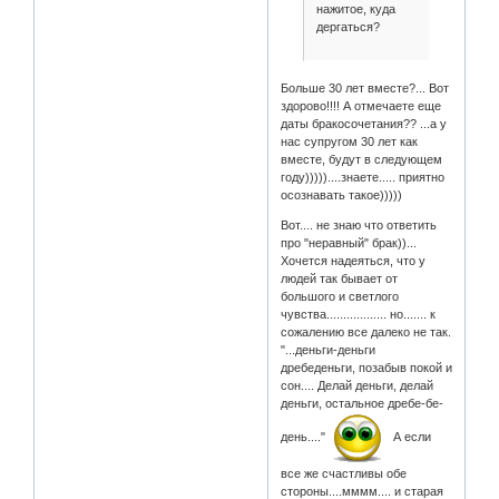
нажитое, куда
дергаться?
Больше 30 лет вместе?... Вот
здорово!!!! А отмечаете еще
даты бракосочетания?? ...а у
нас супругом 30 лет как
вместе, будут в следующем
году)))))....знаете..... приятно
осознавать такое)))))
Вот.... не знаю что ответить
про "неравный" брак))...
Хочется надеяться, что у
людей так бывает от
большого и светлого
чувства.................. но....... к
сожалению все далеко не так.
"...деньги-деньги
дребеденьги, позабыв покой и
сон.... Делай деньги, делай
деньги, остальное дребе-бе-
день...."
А если
все же счастливы обе
стороны....мммм.... и старая