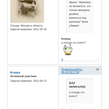
Фраза " Мужчины
не меняются, это
только женщины
должны
меняться под
мужчину" меня
убивает.
Откуда:
Москва и область
Зарегистрирован
: 2011-05-16
Ксюша
,
а откуда это взято?
0
Поделиться
2011-
18
Ксюша
06-19 18:17:18
Активный участник
Зарегистрирован
: 2011-06-13
RAF
написал(а):
а откуда это
взято?