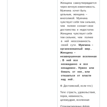
Женщина самоутверждается
через вечную изменчивость.
Мужчина хочет быть
цельным, женщина –
многоликой. Мужчина
чувствует себя тем сильнее,
чем полнее сознает свои
достоинства и недостатки.
Женщина чувствует себя
тем сильнее, чем полнее
в ней неосознанность
своей сути .
Мужчина –
организованный мир .
Женщина –
незавершенная вселенная
. В ней все
неожиданно и все
ненадежно . Нужно или
бежать от нее , или
отказаться от власти
над ней .
Ф. Достоевский, если что:)
Теги: страсть, удовольствия,
порок, невинность,
целомудрие, вселенная
Отредактировано Admin