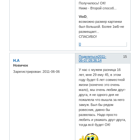
Получилось! ОК!
Ниже - Второй способ...
VioD
,
возможно размер картинки
был большой. Более 1мБ-не
размещает...
СПАСИБО!
0
Поделиться
2011-
15
Н.А
06-07 09:36:14
Новичок
У нас с мужем разница 16
Зарегистрирован
: 2011-06-06
лет, мне 29 ему 45, в этом
году будет 6 лет совместной
жизни (конечно это очень
мало), мы очень любим друг-
друга, я не одного дня не
пожалела что вышла за него
замуж. Был бы рядом
ровесник, давно бы
развелась. Надо просто
любить и уважать друг-друга,
тогда всё будет ОК!