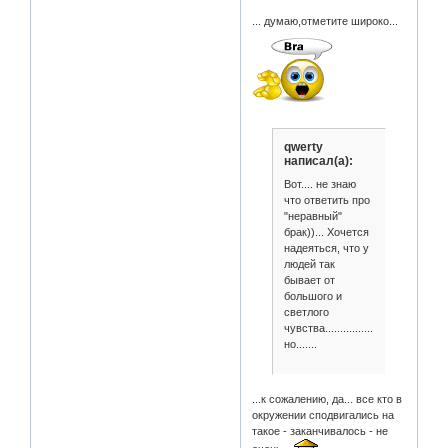
... думаю,отметите широко...
qwerty
написал(а):
Вот.... не знаю
что ответить про
"неравный"
брак))... Хочется
надеяться, что у
людей так
бывает от
большого и
светлого
чувства..................
но.......
...к сожалению, да... все кто в
окружении сподвигались на
такое - заканчивалось - не