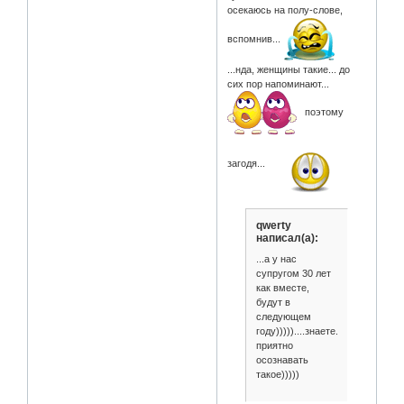
осекаюсь на полу-слове,
вспомнив...
...нда, женщины такие... до
сих пор напоминают...
поэтому
загодя...
qwerty
написал(а):
...а у нас
супругом 30 лет
как вместе,
будут в
следующем
году)))))....знаете.....
приятно
осознавать
такое)))))