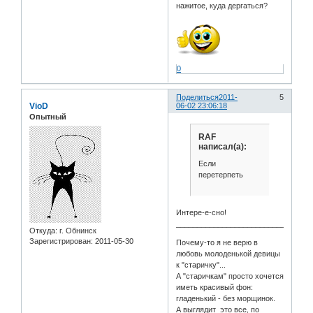
нажитое, куда дергаться?
0
Поделиться
2011-
5
VioD
06-02 23:06:18
Опытный
RAF
написал(а):
Если
перетерпеть
Интере-е-сно!
________________________________
Откуда:
г. Обнинск
Зарегистрирован
: 2011-05-30
Почему-то я не верю в
любовь молоденькой девицы
к "старичку"...
А "старичкам" просто хочется
иметь красивый фон:
гладенький - без морщинок.
А выглядит это все, по