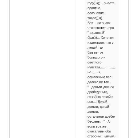
году)))))....знаете.....
приятно
осознавать
такое)))))
Вот.... не знаю
что ответить про
"неравный"
брак))... Хочется
надеяться, что у
людей так
бывает от
большого и
светлого
чувства..................
но....... к
сожалению все
далеко не так.
"...деньги-деньги
дребеденьги,
позабыв покой и
сон.... Делай
деньги, делай
деньги,
остальное дребе-
бе-день...." А
если все же
счастливы обе
стороны....мммм....