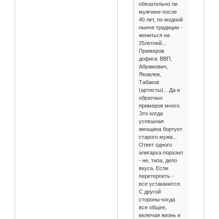
обязательно ли
мужчине после
40 лет, по модной
нынче традиции -
жениться на
25летней...
Примеров
дофига: ВВП,
Абрамович,
Яковлев,
Табаков
(артисты)... Да и
обратных
примеров много.
Это когда
успешная
женщина бортует
старого мужа...
Ответ одного
алигарха поразил
- не, типа, дело
вкуса. Если
перетерпеть -
все устаканится.
С другой
стороны-когда
все общее,
включая жизнь и