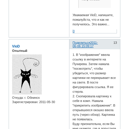
Уважаемая VioD, напишите,
пожалуйста, что и как не
получилось. Это важно...
0
Поделиться
2011-
13
VioD
06-06 15:09:17
Опытный
1. В "изображение" ввела
ссылку в интернете на
Пукирева. Затем нажала
"посмотреть", чтобы
убедиться, что размер
картинки не перекрывает все
на свете. В посте
фигурировала ссылка. Я ее
стерла.
2. Скопировала картинку к
Откуда:
г. Обнинск
себе в комп. Нажала
Зарегистрирован
: 2011-05-30
"прикрепить изображение". В
открывшееся окошко ввела
путь (через обзор). Картинка
не появилась.
Буду признательна, если Вы
мне укажете, где я допустила