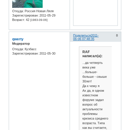
Откуда:
Россия Новая Ляля
Зарегистрирован
: 2011-05-29
Возраст:
42
[1983-09-06]
Поделиться
2011-
8
qwerty
06-06 07:48:35
Модератор
Откуда:
Кузбасс
RAF
Зарегистрирован
: 2011-05-30
написал(а):
...да четверть
века уже
...больше-
больше - свыше
30лет!
Да к чему я
Ах да, в одном
известном
форуме задал
вопрос об
актуальности
проблемы
кризиса среднего
возраста. Типа
как вы считаете,