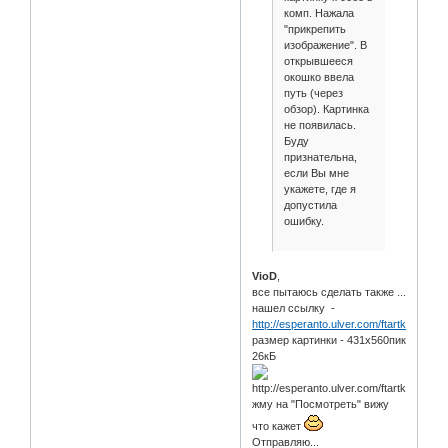
комп. Нажала
"прикрепить
изображение". В
открывшееся
окошко ввела
путь (через
обзор). Картинка
не появилась.
Буду
признательна,
если Вы мне
укажете, где я
допустила
ошибку.
VioD
,
все пытаюсь сделать также ...
нашел ссылку -
http://esperanto.ulver.com/ftartkl/brak.jp
размер картинки - 431х560пик
26кБ
жму на "Посмотреть" вижу
что кажет
Отправляю...