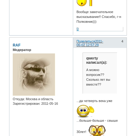
Вообще замечательное
высказывание!! Спасибо, г-н
Полковник)))
0
Поделиться
2011-
4
RAF
06-02 12:57:29
Модератор
qwerty
написал(а):
А можно
вопросик??
Сколько лет вы
вместе??
Откуда:
Москва и область
...да четверть века уже
Зарегистрирован
: 2011-05-16
...больше-больше - свыше
30лет!