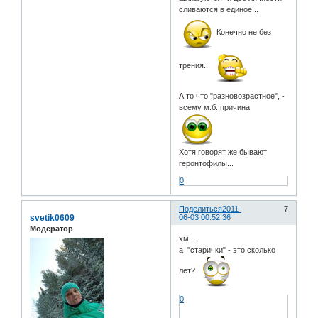
сливаются в единое...
Конечно не без
трения...
А то что "разновозрастное", -
всему м.б. причина
Хотя говорят же бывают
геронтофилы...
0
Поделиться
2011-
7
svetik0609
06-03 00:52:36
Модератор
хм....
а "старички" - это сколько
лет?
0