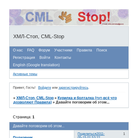
ХМЛ-Стоп, CML-Stop
О нас
FAQ
Форум
Участники
Правила
Поиск
Регистрация
Войти
Контакты
English (Google translation)
Активные темы
Привет, Гость!
Войдите
или
зарегистрируйтесь
.
»
ХМЛ-Стоп, CML-Stop
»
Курилка и болталка (тут-всё что
дозволяют Правила)
»
Давайте поговорим об этом...
Страница:
1
Давайте поговорим об этом...
Поделиться
2011-
1
Полковник
05-15 01:53:22