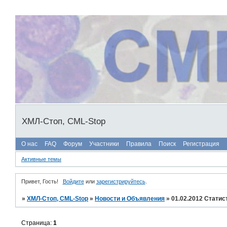
ХМЛ-Стоп, CML-Stop
О нас
FAQ
Форум
Участники
Правила
Поиск
Регистрация
Активные темы
Привет, Гость!
Войдите
или
зарегистрируйтесь
.
»
ХМЛ-Стоп, CML-Stop
»
Новости и Объявления
»
01.02.2012 Статис
Страница:
1