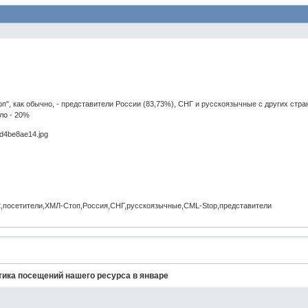
", как обычно, - представители России (83,73%), СНГ и русскоязычные с других стран
ло - 20%
12,посетители,ХМЛ-Стоп,Россия,СНГ,русскоязычные,CML-Stop,представители
тика посещений нашего ресурса в январе