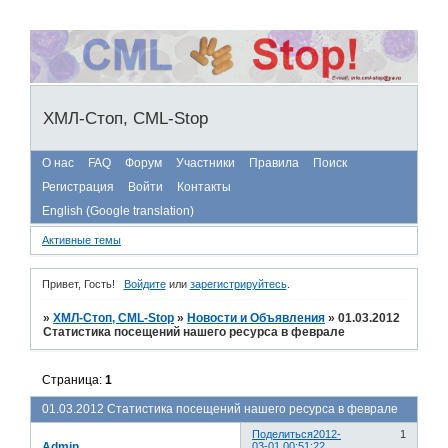
ХМЛ-Стоп, CML-Stop
О нас
FAQ
Форум
Участники
Правила
Поиск
Регистрация
Войти
Контакты
English (Google translation)
Активные темы
Привет, Гость!
Войдите
или
зарегистрируйтесь
.
»
ХМЛ-Стоп, CML-Stop
»
Новости и Объявления
»
01.03.2012
Статистика посещений нашего ресурса в феврале
Страница:
1
01.03.2012 Статистика посещений нашего ресурса в феврале
Поделиться
2012-
1
Admin
03-01 00:51:22