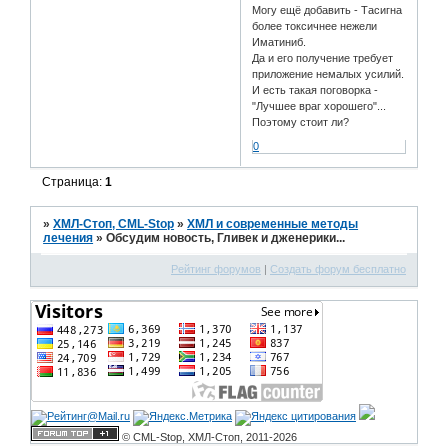
Могу ещё добавить - Тасигна
более токсичнее нежели
Иматиниб.
Да и его получение требует
приложение немалых усилий.
И есть такая поговорка -
"Лучшее враг хорошего"...
Поэтому стоит ли?
0
Страница:
1
»
ХМЛ-Стоп, CML-Stop
»
ХМЛ и современные методы
лечения
»
Обсудим новость, Гливек и дженерики...
Рейтинг форумов
|
Создать форум бесплатно
© CML-Stop, ХМЛ-Стоп, 2011-2026