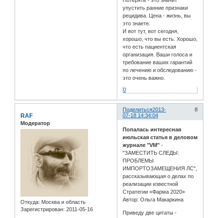
упустить ранние признаки
рецидива. Цена - жизнь, вы
это знаете.
И вот тут, вот сегодня,
хорошо, что вы есть. Хорошо,
что есть пациентская
организация. Ваши голоса и
требование ваших гарантий
по лечению и обследованию -
это очень важно.
0
Поделиться
2013-
8
RAF
07-18 14:34:04
Модератор
Попалась интересная
июльская статья в деловом
журнале "VM"
-
"ЗАМЕСТИТЬ СЛЕДЫ:
ПРОБЛЕМЫ
ИМПОРТОЗАМЕЩЕНИЯ ЛС",
рассказывающая о делах по
реализации известной
Стратегии «Фарма 2020»
Автор: Ольга Макаркина
Откуда:
Москва и область
Зарегистрирован
: 2011-05-16
Приведу две цитаты -