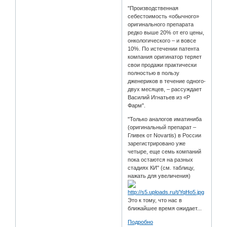
"Производственная
себестоимость «обычного»
оригинального препарата
редко выше 20% от его цены,
онкологического – и вовсе
10%. По истечении патента
компания оригинатор теряет
свои продажи практически
полностью в пользу
дженериков в течение одного-
двух месяцев, – рассуждает
Василий Игнатьев из «Р
Фарм".
"Только аналогов иматиниба
(оригинальный препарат –
Гливек от Novartis) в России
зарегистрировано уже
четыре, еще семь компаний
пока остаются на разных
стадиях КИ" (см. таблицу,
нажать для увеличения)
Это к тому, что нас в
ближайшее время ожидает...
Подробно