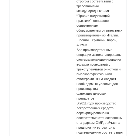
строгом соответствии с
требованиями
международных GMP —
“Правил надлежащей
практики”, оснащено
современным
оборудованием от известных
производителей из Италии,
Швеции, Германии, Кореи,
Англии.
Все производственные
операции автоматизированы,
система кондиционирования
воздуха помещений с
трехступенчатой очисткой и
высокоэффективными
фильтрами НЕРА создает
необходимые условия для
производства
фармацевтических
препаратов.
В 2011 году производство
лекарственных средств
сертифицировано на
соответствие отечественным
стандартам GMP, сейчас на
предприятии готовятся к
подтверждению соответствия