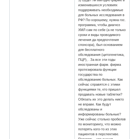
изменившихся условиях
поддерживать необходимые
для больных исследования в
РФ? По-хорошему, нужна гос.
программа, чтобы диагноз
ХМЛ сам по себе (а не только
сроки и виды проводимого
лечения да предпочтения
спонсора), был основанием
для бесплатного
обследования (цитогенетика,
ПЦР), . За все эти годы
иностранная фарм. фирма
протезировала функции
государства по
обследованию больных. Как
сейчас справятся с этими
функциями те, кто пришел
продавать новые таблетки?
Обязать их это делать никто
не вправе. Как будут
обследованы и
информированы больные?
Уже сейчас столько пробелов
по мониторингу, что можно
потерять кого-то из этих
пациентов в перспективе.
Потерять - это значит