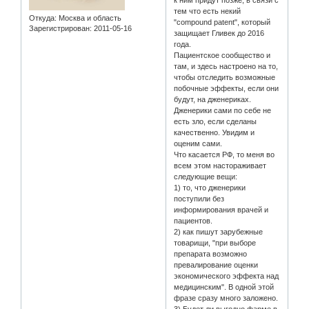
тем что есть некий
Откуда:
Москва и область
"compound patent", который
Зарегистрирован
: 2011-05-16
защищает Гливек до 2016
года.
Пациентское сообщество и
там, и здесь настроено на то,
чтобы отследить возможные
побочные эффекты, если они
будут, на дженериках.
Дженерики сами по себе не
есть зло, если сделаны
качественно. Увидим и
оценим сами.
Что касается РФ, то меня во
всем этом настораживает
следующие вещи:
1) то, что дженерики
поступили без
информирования врачей и
пациентов.
2) как пишут зарубежные
товарищи, "при выборе
препарата возможно
превалирование оценки
экономического эффекта над
медицинским". В одной этой
фразе сразу много заложено.
3) Будет ли выгодно фарме в