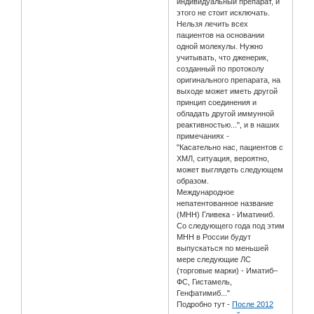
индивидуальный препарат, и
этого не стоит исключать.
Нельзя лечить всех
пациентов на основании
одной молекулы. Нужно
учитывать, что дженерик,
созданный по протоколу
оригинального препарата, на
выходе может иметь другой
принцип соединения и
обладать другой иммунной
реактивностью...", и в наших
примечаниях -
"Касательно нас, пациентов с
ХМЛ, ситуация, вероятно,
может выглядеть следующем
образом.
Международное
непатентованное название
(МНН) Гливека - Иматиниб.
Со следующего года под этим
МНН в России будут
выпускаться по меньшей
мере следующие ЛС
(торговые марки) - Иматиб–
ФС, Гистамель,
Генфатимиб..."
Подробно тут -
После 2012