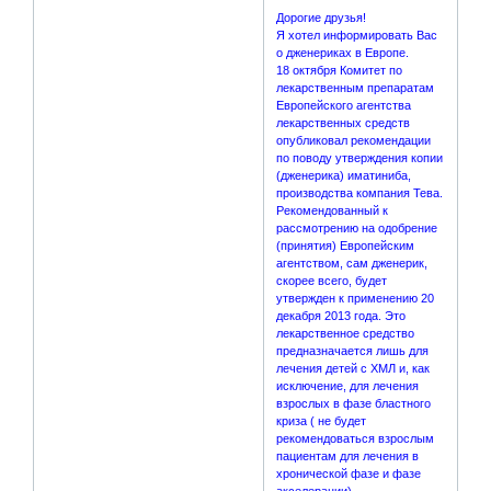
Дорогие друзья!
Я хотел информировать Вас
о дженериках в Европе.
18 октября Комитет по
лекарственным препаратам
Европейского агентства
лекарственных средств
опубликовал рекомендации
по поводу утверждения копии
(дженерика) иматиниба,
производства компания Тева.
Рекомендованный к
рассмотрению на одобрение
(принятия) Европейским
агентством, сам дженерик,
скорее всего, будет
утвержден к применению 20
декабря 2013 года. Это
лекарственное средство
предназначается лишь для
лечения детей с ХМЛ и, как
исключение, для лечения
взрослых в фазе бластного
криза ( не будет
рекомендоваться взрослым
пациентам для лечения в
хронической фазе и фазе
акселерации).