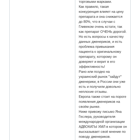
торговыми марками.
Как правило, такая
конкуренция влияет на цену
препарата и она снижается
до 80%, что в случаи с
Гливеком очень кстати, так
как препарат ОЧЕНЬ дорогой.
Но есть вопросы к качеству
данных дженериков, и есть
проблема привыкания
пациента к оригинальному
препарату, которому он
доверяет и верит в его
эффективность!
Рано или поздно на
украинский рынок "зайдут"
дженерики, в России они уже
есть и получили довольно
неплохие отзывы.
Европа также стоит на пороге
появления дженериков на
своём рынке.
Ниже привожу письмо Яна
Геслера, руководителя
международной организации
АДВОКАТЫ ХМЛ в котором он
высказывает своё мнение по
поводу дженериков.