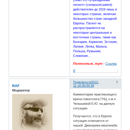
патент» (compound patent)
действителен до 2016 лишь в
некоторых странах, включая
большинство стран западной
Европы. Патент не
распространяется на
некоторые центральные и
восточные страны, такие как
Болгария, Хорватия, Эстония,
Латвия, Литва, Мальта,
Польша, Румыния,
Словения...
Полностью, тут -
Ссылка
0
Поделиться
2012-
7
RAF
11-16 00:44:39
Модератор
Комментарии практикующего
врача-гематолога ГНЦ, к.м.н.
Челышевой Е.Ю. на данную
ситуацию
Получается, что в Европе
ситуация отличается от
нашей. Дженерики иматиниба
к ним придут позже, в связи с