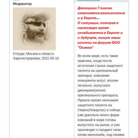
Модератор
Дженерики Гливека
становятся реальностью
и в Европе...
О ситуации, которая в
настоящее время
складывается в Европе и
о будущем, пишут наши
коллеги на форуме ВОО
"Осанна"
Откуда:
Москва и область
Во всем мире, есть такая
Зарегистрирован
: 2011-05-16
практика, когда после
истечения строка защитного
патента на оригинальный
препарат, компании-
конкуренты могут, вполне
легально, выпускать
дженерики(копии)
оригинального препарата.
Пришло время окончания
защитного патента на
Гливек(Новартис) и сейчас
уже довольно много фарм
компаний в мире готовы
выпустить на рынок, и уже
производят и продают свои
копии иматиниба, под своими