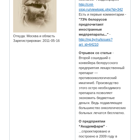
http://cml-
stop.ru/viewtopic.php?id=342
Есть и первые комментарии -
"73% белорусов
предпочитают
иностранные
медпрепараты..."
-
Откуда:
Москва и область
http://ng.by/ru/issues?
Зарегистрирован
: 2011-05-16
art_id=64210
Отрывок со статьи
-
Второй сошедший с
конвейера белорусского
предприятия лекарственный
препарат —
противоонкологический
иматиниб. Производство
этого остро необходимого
препарата позволяет
экономить бюджетные
деньги. Ведь подавляющее
большинство онкологических
больных лечатся бесплатно.
О предприятии
“Академфарм”
-
...спроектировано и
построено в 2009 году в