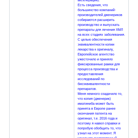
Есть сведения, что
большинство компаний-
производителей дженериков
собираются расширить
производство и выпускать
препараты для лечения ХМЛ
на всех стадиях заболевания.
С целью обеспечения
эквивалентности копии
лекарства к оригиналу,
Европейское агентство
ужесточило и приняло
фиксированные рамки для
процесса производства и
предоставления
исследований по
биоэквивалентности
препаратов.
Меня немного озадачило то,
что копия (дженерик)
иматиниба может быть
принята в Европе ранее
окончания патента на
оригинал, т.е. 2016 года и
поэтому я навел справки и
попробую обобщить то, что
узнал на этот момент. Я
узнал что «учрежденный