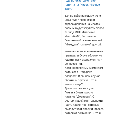
года истекает действие
патента на Гливек. Что нас
ждет?
Т.е. по действующему ФЗ с
2013 года чиновники от
здравохранения на местах
вольны будут закупать любое
ЛС под МНН Иматиниб -
Иматиб–ФС, Гистамель,
Генфатимиб...казахстанский
"Иммудин" или иной другой.
Конечно, если все указанные
препараты будут абсолютно
идентичны и эквивалентны -
вопросов нет.
Хотя, неприятным моментом
останется - "эффект
плацебо". В данном случае
обратный эффект. Что я
имею в виду?
Допустим, на капсуле
Гливека будет просто
надпись "Дженерик". С
учетом нашей мнительности,
часть пациентов, которым
выдадут этот продукт, просто
потеряют ремиссию...Это и