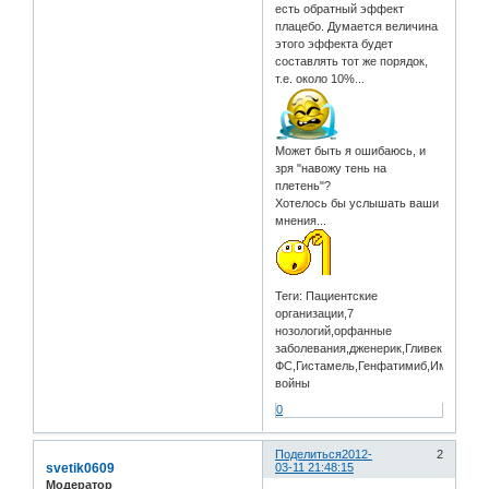
есть обратный эффект
плацебо. Думается величина
этого эффекта будет
составлять тот же порядок,
т.е. около 10%...
Может быть я ошибаюсь, и
зря "навожу тень на
плетень"?
Хотелось бы услышать ваши
мнения...
Теги: Пациентские
организации,7
нозологий,орфанные
заболевания,дженерик,Гливек,Имати
ФС,Гистамель,Генфатимиб,Иммудин,
войны
0
Поделиться
2012-
2
svetik0609
03-11 21:48:15
Модератор