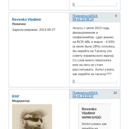
0
Поделиться
2014-
9
Revenko Vladimir
04-01 22:08:14
Новичок
лечусь с июля 2013 года,
Зарегистрирован
: 2013-08-27
филахромином и
генфатинибом. сдал анализ
на BCR-ABL в марте - 4.93%
(в июле было 28%) хотелось
бы перейти на Тасигну (по
совету израильского врача)
Со слов моего гематолога
мне на него не стоит
рассчитывать. Хотел узнать
как перейти на тасигну???
0
Поделиться
2014-
10
RAF
04-01 23:22:37
Модератор
Revenko
Vladimir
написал(а):
Хотел узнать как
перейти на