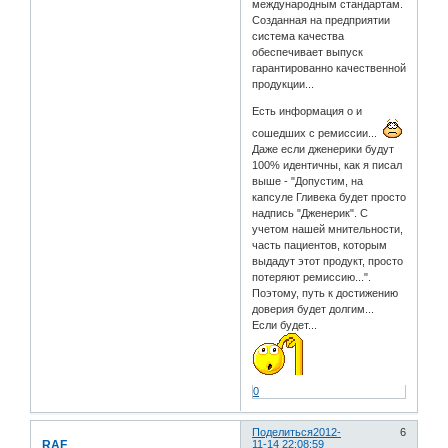
международным стандартам.
Созданная на предприятии
система качества
обеспечивает выпуск
гарантированно качественной
продукции...
Есть информация о и
сошедших с ремиссии...
Даже если дженерики будут
100% идентичны, как я писал
выше - "Допустим, на
капсуле Гливека будет просто
надпись "Дженерик". С
учетом нашей мнительности,
часть пациентов, которым
выдадут этот продукт, просто
потеряют ремиссию...".
Поэтому, путь к достижению
доверия будет долгим...
Если будет...
0
Поделиться
2012-
6
RAF
11-14 22:08:59