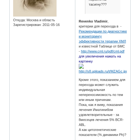
тасигну???
Откуда:
Москва и область
Revenko Vladimir
,
Зарегистрирован
: 2011-05-16
критерии для перехода в -
Рекомендации по диагностике
и мониторингу
эффективности терапии ХМЛ
и известной Таблице от БМС
-
http://www.cml.ru/pdf/cml.pdf
для увеличения нажать на
картинку
Кроме этого, показанием для
перехода может служить
индивидуальная
непереносимомость по тем
или иным причинам.
Пока, как я вижу, показания
лечения Иматинибом
удовлетворительные - за
8месецев лечения 5% BCR-
ABL.
А как цитогенетические
показатели (% динамики Ph)?