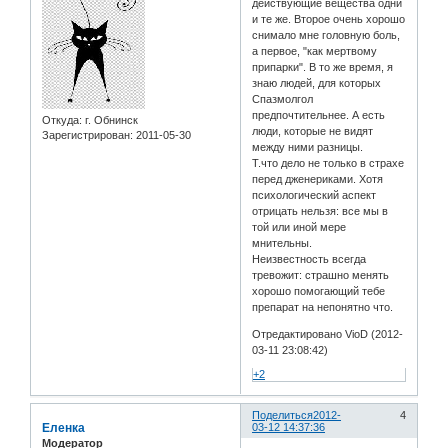
действующие вещества одни
и те же. Второе очень хорошо
снимало мне головную боль,
а первое, "как мертвому
припарки". В то же время, я
знаю людей, для которых
Спазмолгол
предпочтительнее. А есть
Откуда:
г. Обнинск
люди, которые не видят
Зарегистрирован
: 2011-05-30
между ними разницы.
Т.что дело не только в страхе
перед дженериками. Хотя
психологический аспект
отрицать нельзя: все мы в
той или иной мере
мнительны.
Неизвестность всегда
тревожит: страшно менять
хорошо помогающий тебе
препарат на непонятно что.
Отредактировано VioD (2012-
03-11 23:08:42)
+2
Поделиться
2012-
4
Еленка
03-12 14:37:36
Модератор