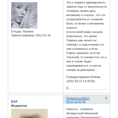
Это у каждого идивидуально,
зависит еще от мнительности
человека, можно дать
витаминку и сказать, что это
супертаблетка от головной
боли, то может и витаминка
помочь!
Откуда:
Украина
А если моей маме сказали
Зарегистрирован
: 2012-01-18
изначально, что кроме
Гливека нам ничего не
поможет, в подсознании это
уже отложилось и если
Гливек заменить хотя бы
Тасигной, то неизвестно что у
нее в голове будет
перевариваться, я уже не
говорю за дженерики....
Отредактировано Еленка
(2012-03-12 14:39:55)
0
Поделиться
2012-
5
RAF
03-27 12:37:43
Модератор
Новость - появился
белорусский Иматиниб
компании "Академфармс" -