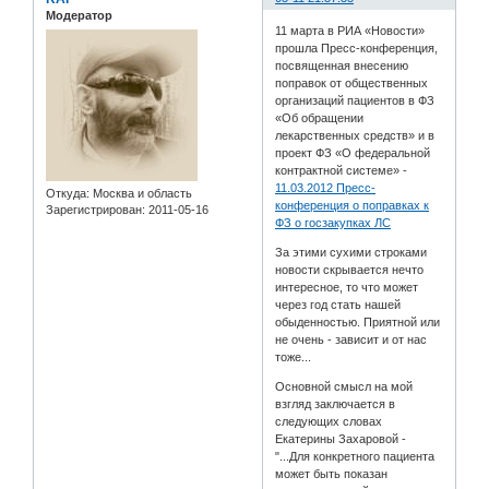
Модератор
11 марта в РИА «Новости»
прошла Пресс-конференция,
посвященная внесению
поправок от общественных
организаций пациентов в ФЗ
«Об обращении
лекарственных средств» и в
проект ФЗ «О федеральной
контрактной системе» -
11.03.2012 Пресс-
Откуда:
Москва и область
конференция о поправках к
Зарегистрирован
: 2011-05-16
ФЗ о госзакупках ЛС
За этими сухими строками
новости скрывается нечто
интересное, то что может
через год стать нашей
обыденностью. Приятной или
не очень - зависит и от нас
тоже...
Основной смысл на мой
взгляд заключается в
следующих словах
Екатерины Захаровой -
"...Для конкретного пациента
может быть показан