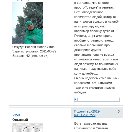
я согласна, что многие
просто "съедут" в ответах...
Есть определенное
количество людей, которые
начитаются всякого и на себя
всё проецируют, как
например побочку даже от
Гливека, а тут дженерик..
вообще страшно станет...
сколько я слышала про
Откуда:
Россия Новая Ляля
дженерики других
Зарегистрирован
: 2011-05-29
препаратов, они не всегда
Возраст:
42
[1983-09-06]
отличаются качеством, а вот
люди почему то принимая их
начинают надумывать себе
кучу до небес...
Очень надеюсь что с нашими
коллегами ХМЛьшиками
такого не случится и разум
победит!
+1
Поделиться
2012-
3
VioD
03-11 23:07:22
Опытный
Есть такие лекарства:
Спазмалгол и Спазган