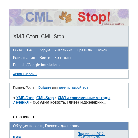
ХМЛ-Стоп, CML-Stop
О нас
FAQ
Форум
Участники
Правила
Поиск
Регистрация
Войти
Контакты
English (Google translation)
Активные темы
Привет, Гость!
Войдите
или
зарегистрируйтесь
.
»
ХМЛ-Стоп, CML-Stop
»
ХМЛ и современные методы
лечения
»
Обсудим новость, Гливек и дженерики...
Страница:
1
Обсудим новость, Гливек и дженерики...
Поделиться
2012-
1
RAF
03-11 21:37:35