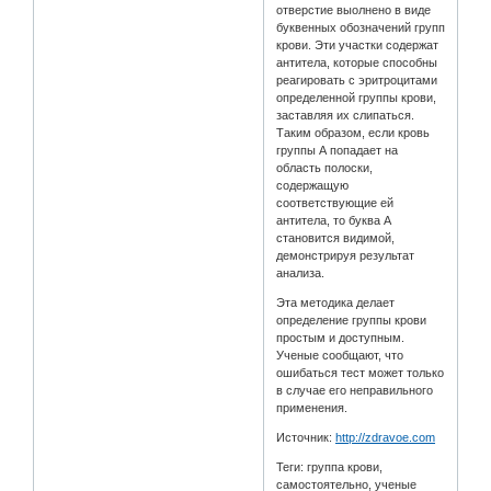
отверстие выолнено в виде
буквенных обозначений групп
крови. Эти участки содержат
антитела, которые способны
реагировать с эритроцитами
определенной группы крови,
заставляя их слипаться.
Таким образом, если кровь
группы А попадает на
область полоски,
содержащую
соответствующие ей
антитела, то буква А
становится видимой,
демонстрируя результат
анализа.
Эта методика делает
определение группы крови
простым и доступным.
Ученые сообщают, что
ошибаться тест может только
в случае его неправильного
применения.
Источник:
http://zdravoe.com
Теги: группа крови,
самостоятельно, ученые