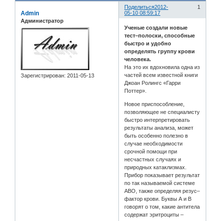
Поделиться
2012-
1
Admin
05-10 08:59:17
Администратор
Ученые создали новые
тест–полоски, способные
быстро и удобно
определять группу крови
человека.
На это их вдохновила одна из
частей всем известной книги
Зарегистрирован
: 2011-05-13
Джоан Ролингс «Гарри
Поттер».
Новое приспособление,
позволяющее не специалисту
быстро интерпретировать
результаты анализа, может
быть особенно полезно в
случае необходимости
срочной помощи при
несчастных случаях и
природных катаклизмах.
Прибор показывает результат
по так называемой системе
АВО, также определяя резус–
фактор крови. Буквы А и В
говорят о том, какие антитела
содержат эритроциты –