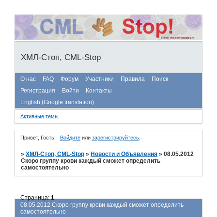
ХМЛ-Стоп, CML-Stop
О нас
FAQ
Форум
Участники
Правила
Поиск
Регистрация
Войти
Контакты
English (Google translation)
Активные темы
Привет, Гость!
Войдите
или
зарегистрируйтесь
.
»
ХМЛ-Стоп, CML-Stop
»
Новости и Объявления
»
08.05.2012
Скоро группу крови каждый сможет определить
самостоятельно
Страница:
1
08.05.2012 Скоро группу крови каждый сможет определить
самостоятельно