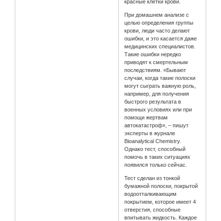
красные клетки крови.
При домашнем анализе с
целью определения группы
крови, люди часто делают
ошибки, и это касается даже
медицинских специалистов.
Такие ошибки нередко
приводят к смертельным
последствиям. «Бывают
случаи, когда такие полоски
могут сыграть важную роль,
например, для получения
быстрого результата в
военных условиях или при
помощи жертвам
автокатастроф», – пишут
эксперты в журнале
Bioanalytical Chemistry.
Однако тест, способный
помочь в таких ситуациях
появился только сейчас.
Тест сделан из тонкой
бумажной полоски, покрытой
водоотталкивающим
покрытием, которое имеет 4
отверстия, способные
впитывать жидкость. Каждое