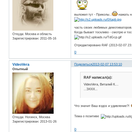
выложил тут - Приколы...
нажать н
часть своих любимых демотиваторов.
Когда бывает тоскливо - смотрю и тоск
Откуда:
Москва и область
Зарегистрирован
: 2011-05-16
Отредактировано RAF (2013-02-07 23:
0
VideoVera
Поделиться
2013-02-07 13:53:10
Опытный
RAF написал(а):
VideoVera, Виталий К....
...ЭХХХ...
Что значит Ваш вздох и удивление?!
Тема о позитиве
Откуда:
Ногинск, Москва
Зарегистрирован
: 2013-01-26
0