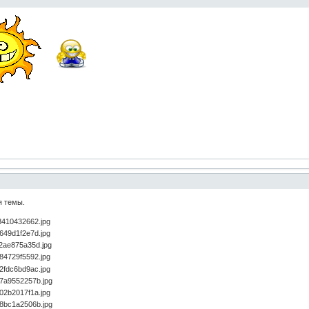
я темы.