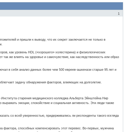
1
гожителей и пришли к выводу, что их секрет заключается не только в
и.
оров, как уровень HDL («хорошего» холестерина) и физиологических
 так же влиять на здоровье и самочувствие, как наследственность или образ
ючал в себя анализ данных более чем 500 евреев-ашкенази старше 95 лет и
облегчает задачу обнаружения факторов, влияющих на долголетие.
ор Института старения медицинского колледжа Альберта Эйнштейна Нир
о выражать эмоции, спокойствие и социальная активность. Эти люди также
казать со всей уверенностью, придерживались ли респонденты такого взгляда
ва фактора, способных компенсировать этот перевес. Во-первых, мужчина