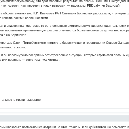
ую физическую форму, что даст хороший результат. Во-вторых, женщины живут доль
 что позволит нам проверить наши выводы», — рассказал РБК daily г-н Барзилай.
а общей генетики им. Н.И. Вавилова РАН Светлана Боринская рассказала, что черты 
и с генетическими особенностями.
я и эндокринная системы, то есть основные системы регуляции жизнедеятельности ор
ем воспаления при наличии депрессии отличаются более высокой смертностью по сра
а г-жа Боринская.
екретарь Санкт-Петербургского института биорегуляции и геронтологии Северо-Запад
ительность жизни.
 и он невозмутимо воспринимает стрессовые ситуации, которые случаются сплошь и р
о или нервно», — отметила г-жа Кветная.
ительность жизни , характер
ами насколько возможно несмотря ни на что! такие мысли действительно помогают ж