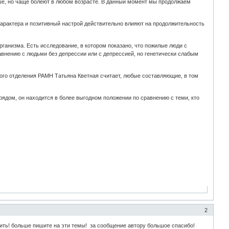
ше, но чаще болеют в любом возрасте. В данный момент мы продолжаем
характера и позитивный настрой действительно влияют на продолжительность
ганизма. Есть исследование, в котором показано, что пожилые люди с
внению с людьми без депрессии или с депрессией, но генетически слабым
ного отделения РАМН Татьяна Кветная считает, любые составляющие, в том
ядом, он находится в более выгодном положении по сравнению с теми, кто
2
ить! больше пишите на эти темы! за сообщение автору большое спасибо!