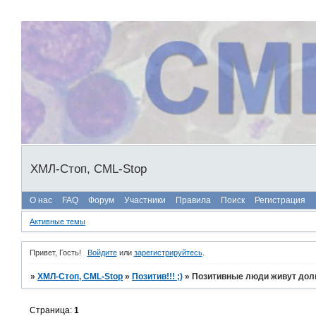
ХМЛ-Стоп, CML-Stop
О нас
FAQ
Форум
Участники
Правила
Поиск
Регистрация
Активные темы
Привет, Гость!
Войдите
или
зарегистрируйтесь
.
»
ХМЛ-Стоп, CML-Stop
»
Позитив!!! ;)
»
Позитивные люди живут доль
Страница:
1