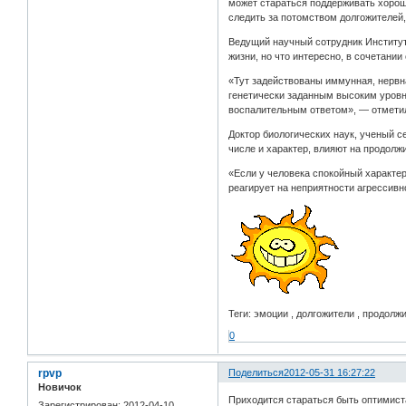
может стараться поддерживать хорош
следить за потомством долгожителей,
Ведущий научный сотрудник Институт
жизни, но что интересно, в сочетани
«Тут задействованы иммунная, нервна
генетически заданным высоким уровн
воспалительным ответом», — отметил
Доктор биологических наук, ученый с
числе и характер, влияют на продолж
«Если у человека спокойный характер
реагирует на неприятности агрессивн
Теги: эмоции , долгожители , продолж
0
rpvp
Поделиться
2012-05-31 16:27:22
Новичок
Приходится стараться быть оптимист
Зарегистрирован
: 2012-04-10