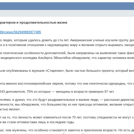
арактером и продолжительностью жизни
05/30/cnews/562949983977485
 о людях, которым удалось дожить до ста лет. Американские ученые изучили группу дол
но и в позитивном отношении к окружающему миру и желании открыто выражать эмоци
е генетические особенности долгожителей, были направлены на выявление таких факт
медицинского колледжа Альберта Эйнштейна обнаружили, что характер человека может
ыли опубликованы в журнале «Старение», было частью большого проекта, который вкл
та именно восточноевропейских евреев, потому что они генетически однородны, что 
243 долгожителя, 75% из которых — женщины в возрасте примерно 97 лет.
телями, я думал, что это будут раздражительные и жалкие люди, — рассказал директ
личности, мы обнаружили, что большинству из них присущи оптимизм, желание открыт
астью жизни».
на то, что личность может измениться после 70 лет, поэтому специалисты не могут с
ли же стали оптимистами лишь в последние годы.
е, чем мужчины, что особенно становится заметно в преклонном возрасте. Но есть д