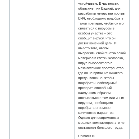
устойчивые. В частности,
объясняет г-н Баджай, для
разработки лекарства против
ВИЧ, необходимо подобрать
такой препарат, чтобы он мог
связаться с вирусом в
особом участке – это
сообщит вирусу, что он
достиг конечной цели. И
вместо того, чтобы
выбросить свой генетический
материал в клетки человека,
вирус выбросит его в
межклеточное пространство,
где он не причинит никакого
вреда. Конечно, чтобы
подобрать необходимый
препарат, способный
наилучшим образом
связываться с тем или иным
вирусом, необходимо
перебрать огромное
количество вариантов.
Однако для современных
мощных компьютеров это не
составляет большого труда.
Univadis.ru