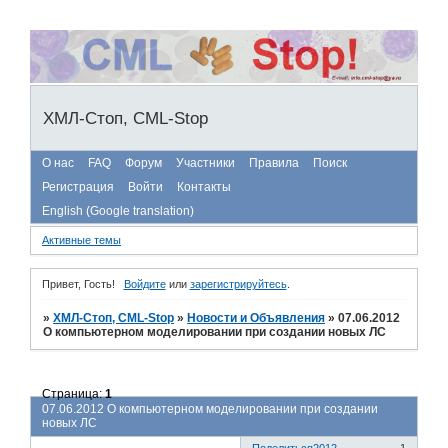
ХМЛ-Стоп, CML-Stop
О нас
FAQ
Форум
Участники
Правила
Поиск
Регистрация
Войти
Контакты
English (Google translation)
Активные темы
Привет, Гость!
Войдите
или
зарегистрируйтесь
.
»
ХМЛ-Стоп, CML-Stop
»
Новости и Объявления
»
07.06.2012
О компьютерном моделировании при создании новых ЛС
Страница:
1
07.06.2012 О компьютерном моделировании при создании
новых ЛС