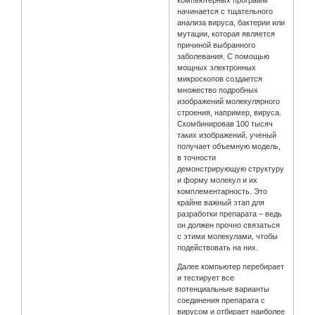
начинается с тщательного
анализа вируса, бактерии или
мутации, которая является
причиной выбранного
заболевания. С помощью
мощных электронных
микроскопов создается
множество подробных
изображений молекулярного
строения, например, вируса.
Скомбинировав 100 тысяч
таких изображений, ученый
получает объемную модель,
в точности
демонстрирующую структуру
и форму молекул и их
комплементарность. Это
крайне важный этап для
разработки препарата – ведь
он должен прочно связаться
с этими молекулами, чтобы
подействовать на них.
Далее компьютер перебирает
и тестирует все
потенциальные варианты
соединения препарата с
вирусом и отбирает наиболее