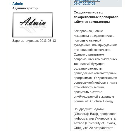
Поделиться
2012-
1
Admin
06-07 20:37:08
Администратор
Созданием новых
лекарственных препаратов
займутся компьютеры
Как правило, новые
лекарства создаются или с
помощью научной
Зарегистрирован
: 2011-05-13
«угадайки», или при удачном
стечении обстоятельств.
Однако с развитием
современных компьютерных
технологий будущее
создания лекарств
принадлежит компьютерным
программам. О достижениях
современной информатики в
этой области можно
прочитать в статье,
опубликованной в журнале
Journal of Structural Biology.
Чандраджит Баджай
(Chandrajit Bajaj), профессор
информатики Университета
Техаса (University of Texas),
США, уже 20 лет работает