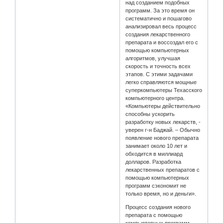
над созданием подобных
программ. За это время он
систематично и пошагово
анализировал весь процесс
создания лекарственного
препарата и воссоздал его с
помощью компьютерных
алгоритмов, улучшая
скорость и точность всех
этапов. С этими задачами
легко справляются мощные
суперкомпьютеры Техасского
компьютерного центра.
«Компьютеры действительно
способны ускорить
разработку новых лекарств, -
уверен г-н Баджай. – Обычно
появление нового препарата
занимает около 10 лет и
обходится в миллиард
долларов. Разработка
лекарственных препаратов с
помощью компьютерных
программ сэкономит не
только время, но и деньги».
Процесс создания нового
препарата с помощью
компьютерных программ