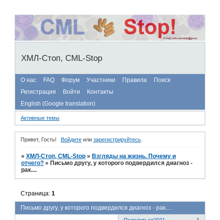
ХМЛ-Стоп, CML-Stop
О нас
FAQ
Форум
Участники
Правила
Поиск
Регистрация
Войти
Контакты
English (Google translation)
Активные темы
Привет, Гость!
Войдите
или
зарегистрируйтесь
.
»
ХМЛ-Стоп, CML-Stop
»
Взгляды на жизнь. Почему и
отчего?
»
Письмо другу, у которого подвердился диагноз -
рак....
Страница:
1
Письмо другу, у которого подвердился диагноз - рак....