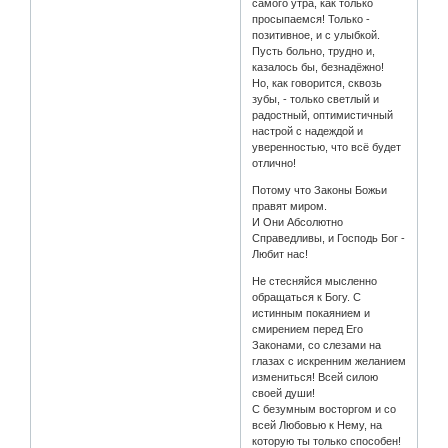
самого утра, как только
просыпаемся! Только -
позитивное, и с улыбкой.
Пусть больно, трудно и,
казалось бы, безнадёжно!
Но, как говорится, сквозь
зубы, - только светлый и
радостный, оптимистичный
настрой с надеждой и
уверенностью, что всё будет
отлично!
Потому что Законы Божьи
правят миром.
И Они Абсолютно
Справедливы, и Господь Бог -
Любит нас!
Не стесняйся мысленно
обращаться к Богу. С
истинным покаянием и
смирением перед Его
Законами, со слезами на
глазах с искренним желанием
измениться! Всей силою
своей души!
С безумным восторгом и со
всей Любовью к Нему, на
которую ты только способен!