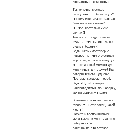
исправиться, измениться!
Ты, конечно, можешь
возмутиться: – А почему я?
Почему мне такая страшная
болезнь и наказание?
Я – что, настолько хуже
других?! –
Только не следует никого
судить: - «Не судите, да не
судимы будете»!
Ведь никому достоверно
неизвестно - что его ожидает
через год, день или минуту?
И что в данный момент для
него лучше, а что хуже? Как
повернется его Судьба?
Поэтому, каждому – своё.
Ведь «Пути Господни
неисповедимы». Да и сверху,
как говорится, – виднее.
Вспомни, как ты постоянно
говорил: – Вот я такой, какой
я есть!
Любите и воспринимайте
меня таким, и меняться я не
собираюсь! –
Конечно же, это детское