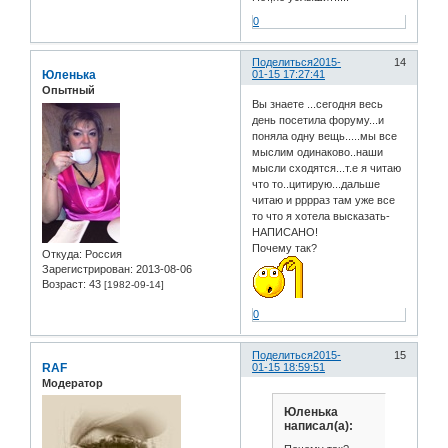
0
Поделиться
2015-
14
Юленька
01-15 17:27:41
Опытный
Вы знаете ...сегодня весь
день посетила форуму...и
поняла одну вещь.....мы все
мыслим одинаково..наши
мысли сходятся...т.е я читаю
что то..цитирую...дальше
читаю и рррраз там уже все
то что я хотела высказать-
НАПИСАНО!
Почему так?
Откуда:
Россия
Зарегистрирован
: 2013-08-06
Возраст:
43
[1982-09-14]
0
Поделиться
2015-
15
RAF
01-15 18:59:51
Модератор
Юленька
написал(а):