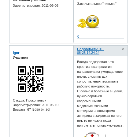
Замечательное "письмо"
Зарегистрирован
: 2011-06-03
0
Поделиться
2011-
8
Igor
06-28 14:24:24
Участник
Всегда подозревал, что
хрестианская религия
направлена на умерщвление
плоти, сломить дух
сопротивления, воспитать
рабскую покорность.
С болью и болезнью в целом,
нужно бороться
Откуда:
Прокопьевск
современными
Зарегистрирован
: 2011-06-10
медикаментозными
Возраст:
67
[1959-04-30]
методами, а если кроме
аспирина в закромах ничего
нет, то не нужна сюда
приплетать поповскую ересь.