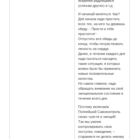
искренне радующийся
успехам других) и т.д.
И начинай меняться. Как?
Для начала надо простить
всех тех, на кого ты держишь
обиду: - Прости и тебе
простится! -
Отпустить все обиды до
конца, чтобы почувствовать
легкость на сердце.
Далее, в течение каждого дня
надо пытаться находить
такие ситуации, в которых
можно было бы применить
новые положительные
качества.
Но самое главное, надо
обращать внимание на своё
эмоциональное состояние в
течение всего дня.
Поэтому включаем
Полнейший Самоконтроль
своих чувств и эмоций!
Так мы умеем
контролировать свои
поступки, поведение, –
стараемся не делать никому