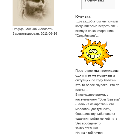
Почему так?
Юленька
,
....ээээ...об этом мы узнали
когда впервые встретились
Откуда:
Москва и область
вживую на конференциях
Зарегистрирован
: 2011-05-16
"Содействия"...
Просто все
мы проживаем
одни и те же моменты и
ситуации
по ходу болезни.
Кто-то более глубоко...кто-то -
слегка...
В последнее время, с
наступлением "Эры Гливека"
(наличия лекарства и его
массовой доступности) -
большинству заболевших
удается пройти легкий путь...
Это вообщем-то
замечательно!
Но, на этой почве