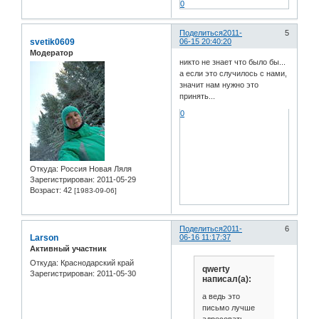
0
Поделиться
2011-
5
svetik0609
06-15 20:40:20
Модератор
никто не знает что было бы...
а если это случилось с нами,
значит нам нужно это
принять...
0
Откуда:
Россия Новая Ляля
Зарегистрирован
: 2011-05-29
Возраст:
42
[1983-09-06]
Поделиться
2011-
6
Larson
06-16 11:17:37
Активный участник
Откуда:
Краснодарский край
qwerty
Зарегистрирован
: 2011-05-30
написал(а):
а ведь это
письмо лучше
адресовать