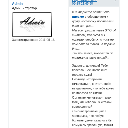
Поделиться
2011-
1
Admin
05-29 21:45:30
Администратор
В интернете размещено
письмо
с обращением к
другу,
которому поставлен
диагноз - рак...
Мы все прошли через ЭТО. И
считаем, как было бы
полезно, чтобы это письмо
Зарегистрирован
: 2011-05-13
нам попало тогда , в первые
дни...
Так или иначе, мы дошли до
понимания этих вещей...
Здорово, дружище! Тебе
повезло. Всё могло быть
гораздо хуже!
Поэтому нет причин
отчаиваться, считать себя
неудачником, что тебе круто
не повезло по жизни.
Организм человека - такая
мощная «сволочь» и такой
совершенный
самонастраивающийся
«аппарат», что любую
болезнь, даже, казалось бы
самую смертельную, может