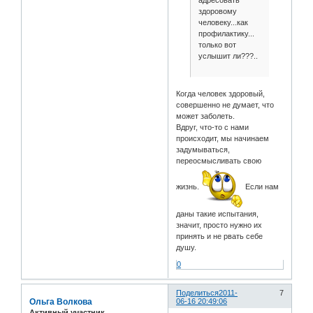
здоровому
человеку...как
профилактику...
только вот
услышит ли???..
Когда человек здоровый,
совершенно не думает, что
может заболеть.
Вдруг, что-то с нами
происходит, мы начинаем
задумываться,
переосмысливать свою
жизнь.
Если нам
даны такие испытания,
значит, просто нужно их
принять и не рвать себе
душу.
0
Поделиться
2011-
7
Ольга Волкова
06-16 20:49:06
Активный участник