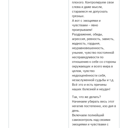
плохого. Контролируем свои
слова и даже мысли,
стараемся не допускать
грязных.
А вот с эмоциями и
чувствами – явно
проигрываем!
Раздражение, обиды,
агрессия, ревность, зависть,
жадность, гордыня,
неуравновешенность,
уныние, чувство постоянной
несправедливости по
отношению к себе со стороны
окружающих и всего мира в
целом, чувство
недооценённости себя,
незаслуженной судьбы и т.д.
Всё это и есть причины
наших болезней и неудач!
Так, что же делать?
Начинаем убирать весь этот
негатив постепенно, изо дня в
день.
Включаем полнейший
самоконтроль над своими
эмоциями и чувствами с