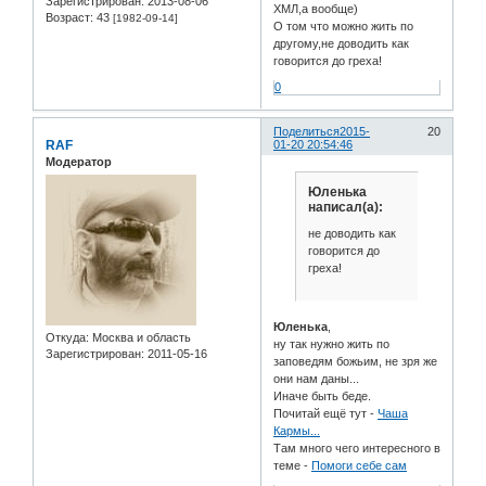
Зарегистрирован
: 2013-08-06
ХМЛ,а вообще)
Возраст:
43
[1982-09-14]
О том что можно жить по
другому,не доводить как
говорится до греха!
0
Поделиться
2015-
20
RAF
01-20 20:54:46
Модератор
Юленька
написал(а):
не доводить как
говорится до
греха!
Юленька
,
Откуда:
Москва и область
ну так нужно жить по
Зарегистрирован
: 2011-05-16
заповедям божьим, не зря же
они нам даны...
Иначе быть беде.
Почитай ещё тут -
Чаша
Кармы...
Там много чего интересного в
теме -
Помоги себе сам