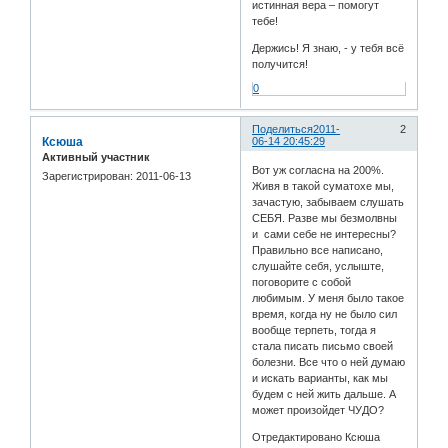
истинная вера – помогут
тебе!
Держись! Я знаю, - у тебя всё
получится!
0
Поделиться
2011-
2
Ксюша
06-14 20:45:29
Активный участник
Вот уж согласна на 200%.
Зарегистрирован
: 2011-06-13
Живя в такой суматохе мы,
зачастую, забываем слушать
СЕБЯ. Разве мы безмолвны
и сами себе не интересны?
Правильно все написано,
слушайте себя, услыште,
поговорите с собой
любимым. У меня было такое
время, когда ну не было сил
вообще терпеть, тогда я
стала писать письмо своей
болезни. Все что о ней думаю
и искать варианты, как мы
будем с ней жить дальше. А
может произойдет ЧУДО?
Отредактировано Ксюша