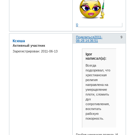
0
Поделиться
2011-
9
Ксюша
06-28 14:36:51
Активный участник
Зарегистрирован
: 2011-06-13
Igor
написал(а):
Всегда
подозревал, что
хрестианская
религия
направлена на
умерщвление
плоти, сломить
дух
сопротивления,
воспитать
рабскую
покорность.
Грубая циничная правда. И