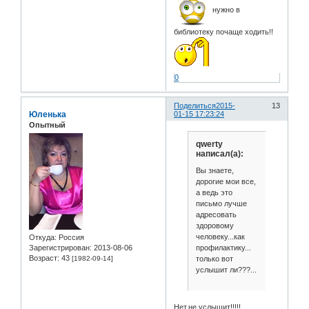
нужно в
библиотеку почаще ходить!!
0
Поделиться
2015-
13
Юленька
01-15 17:23:24
Опытный
qwerty
написал(а):
Вы знаете,
дорогие мои все,
а ведь это
письмо лучше
адресовать
здоровому
человеку...как
Откуда:
Россия
профилактику...
Зарегистрирован
: 2013-08-06
Возраст:
43
только вот
[1982-09-14]
услышит ли???...
Нет,не услышит!!!!!