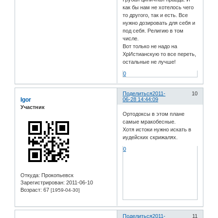
как бы нам не хотелось чего
то другого, так и есть. Все
нужно дозировать для себя и
под себя. Религию в том
числе.
Вот только не надо на
ХрИстианскую то все переть,
остальные не лучше!
0
Поделиться
2011-
10
Igor
06-28 14:44:09
Участник
Ортодоксы в этом плане
самые мракобесные.
Хотя истоки нужно искать в
иудейских скрижалях.
0
Откуда:
Прокопьевск
Зарегистрирован
: 2011-06-10
Возраст:
67
[1959-04-30]
Поделиться
2011-
11