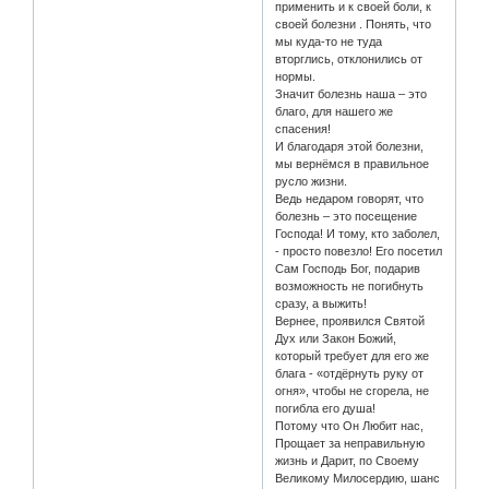
применить и к своей боли, к
своей болезни . Понять, что
мы куда-то не туда
вторглись, отклонились от
нормы.
Значит болезнь наша – это
благо, для нашего же
спасения!
И благодаря этой болезни,
мы вернёмся в правильное
русло жизни.
Ведь недаром говорят, что
болезнь – это посещение
Господа! И тому, кто заболел,
- просто повезло! Его посетил
Сам Господь Бог, подарив
возможность не погибнуть
сразу, а выжить!
Вернее, проявился Святой
Дух или Закон Божий,
который требует для его же
блага - «отдёрнуть руку от
огня», чтобы не сгорела, не
погибла его душа!
Потому что Он Любит нас,
Прощает за неправильную
жизнь и Дарит, по Своему
Великому Милосердию, шанс