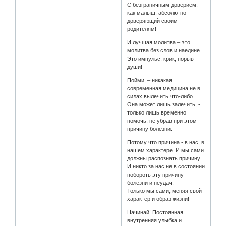
С безграничным доверием,
как малыш, абсолютно
доверяющий своим
родителям!
И лучшая молитва – это
молитва без слов и наедине.
Это импульс, крик, порыв
души!
Пойми, – никакая
современная медицина не в
силах вылечить что-либо.
Она может лишь залечить, -
только лишь временно
помочь, не убрав при этом
причину болезни.
Потому что причина - в нас, в
нашем характере. И мы сами
должны распознать причину.
И никто за нас не в состоянии
побороть эту причину
болезни и неудач.
Только мы сами, меняя свой
характер и образ жизни!
Начинай! Постоянная
внутренняя улыбка и