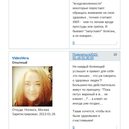
"вседозволенности"
некоторые перестают
обращать внимание на свое
здоровье , точнее считают
ХМЛ - чем-то легким вроде
простуды или гриппа. И
бывают "запускают" болезнь,
а он коварен...
0
Поделиться
2015-
16
VideoVera
01-16 01:30:20
Опытный
Не каждый болеющий
услышит и примет для себя
это письмо... что уж говорить
о здоровых людях?!
Большинство действительно
живут по принципу: "Пока
петух жареный в ж… не
клюнет…!"... а клюёт он
иногда уже поздно....
Откуда:
Ногинск, Москва
Тааак хочется, чтобы все
Зарегистрирован
: 2013-01-26
были здоровыми и
счастливыми!
0