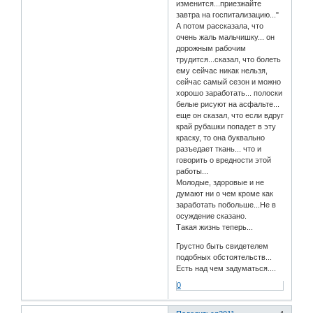
изменится...приезжайте
завтра на госпитализацию..."
А потом рассказала, что
очень жаль мальчишку... он
дорожным рабочим
трудится...сказал, что болеть
ему сейчас никак нельзя,
сейчас самый сезон и можно
хорошо заработать... полоски
белые рисуют на асфальте...
еще он сказал, что если вдруг
край рубашки попадет в эту
краску, то она буквально
разъедает ткань... что и
говорить о вредности этой
работы...
Молодые, здоровые и не
думают ни о чем кроме как
заработать побольше...Не в
осуждение сказано.
Такая жизнь теперь...
Грустно быть свидетелем
подобных обстоятельств...
Есть над чем задуматься....
0