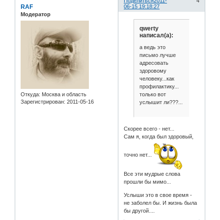
Поделиться
2011-
4
RAF
06-15 19:18:27
Модератор
qwerty
написал(а):
а ведь это
письмо лучше
адресовать
здоровому
человеку...как
профилактику...
только вот
Откуда:
Москва и область
Зарегистрирован
: 2011-05-16
услышит ли???...
Скорее всего - нет...
Сам я, когда был здоровый,
точно нет...
Все эти мудрые слова
прошли бы мимо...
Услыши это в свое время -
не заболел бы. И жизнь была
бы другой....