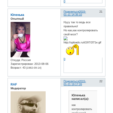
0
Поделиться
2015-
21
Юленька
01-21 14:35:10
Опытный
Нууу так то ведь все
правильно!
Но как,как контролировать
свой мозг?
0
Откуда:
Россия
Зарегистрирован
: 2013-08-06
Возраст:
43
[1982-09-14]
Поделиться
2015-
22
RAF
01-21 19:17:26
Модератор
Юленька
написал(а):
как
контролировать
свой мозг?