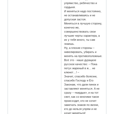
упрямство, ребячество и
гордыня.
И меняться надо постоянно,
не останавливаясь и не
допуская застоя.
Меняться в лучшую сторону,
конечно же,
совершенствовать свои
лучшие черты характера, а
их у тебя много, ты сам
знаешь.
Ну, а плохие стороны –
нивелировать, убирать и
менять на противоположные.
Всё это - наше дурацкое
русское качество: – Пока
петух жареный в ж… не
клюнет…! –
Значит, спасибо болезни,
спасибо Господу и Его
Законам, что дали пинок и
заставляют меняться. А не
сразу – «кирдык», и на тот
свет, как со многими такое
происходит, кто не хочет
замечать знаков по жизни,
кто до нельзя упрям и не
хочет меняться!