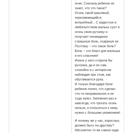
огню. Сначала ребенок не
знает, что это такое?
Огонь такой красивый,
переливающийся,
волшебный... С радостью и
любопытством малыш сует в
огонь свою ручонку и
получает неожиданно
страшную боль, отдернув ее.
Поэтому – что такое боль?
Боль – это благо для малыша
и его спасение!
Иначе у него сгорела бы
ручонка, да и он сам,
спокойно и с интересом
наблюдая при этом, как
обугливается рука.
И только благодаря боли
ребенок понял, что сделал
что-то неправильное и не
туда залез. Запомнил раз и
навсегда, что трогать огонь
нельзя, и относиться к нему
нужно с большим уважением!
И почему же у нас, взрослых,
должно быть по-другому?
Абсолютно то же самое надо