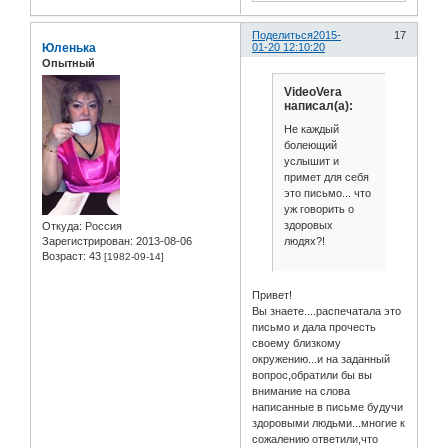
Поделиться
2015-
17
Юленька
01-20 12:10:20
Опытный
VideoVera
написал(а):
Не каждый
болеющий
услышит и
примет для себя
это письмо... что
уж говорить о
здоровых
Откуда:
Россия
людях?!
Зарегистрирован
: 2013-08-06
Возраст:
43
[1982-09-14]
Привет!
Вы знаете....распечатала это
письмо и дала прочесть
своему близкому
окружению...и на заданный
вопрос,обратили бы вы
внимание на слова
написанные в письме будучи
здоровыми людьми...многие к
сожалению ответили,что