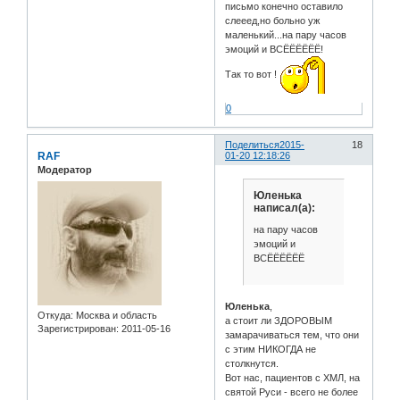
письмо конечно оставило
слееед,но больно уж
маленький...на пару часов
эмоций и ВСЁЁЁЁЁЁ!
Так то вот !
0
Поделиться
2015-
18
RAF
01-20 12:18:26
Модератор
Юленька
написал(а):
на пару часов
эмоций и
ВСЁЁЁЁЁЁ
Юленька
,
Откуда:
Москва и область
а стоит ли ЗДОРОВЫМ
Зарегистрирован
: 2011-05-16
замарачиваться тем, что они
с этим НИКОГДА не
столкнутся.
Вот нас, пациентов с ХМЛ, на
святой Руси - всего не более