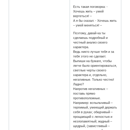
Есть такая поговорка: -
Хочешь жить – умей
вертеться! –
А я бы сказал: - Хочешь жить
– умей меняться! –
Поэтому, давай-ка ты
сделаешь подробный и
честный анализ своего
характера.
Ведь никто лучше тебя и за
тебя этого не сделает.
Выпиши на бумаге, чтобы
легче было ориентироваться,
светлые черты своего
характера и, отдельно,
негативные. Только честно!
Ладно?
Напротив негативных –
поставь прямо
противоположные.
Например: вспыльчивый –
терпимый, умеющий держать
себя в руках; обидчивый –
прощающий с легкостью и
незлопамятный; жадный –
щедрый, (завистливый –