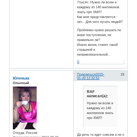
7тысяч. Нужно ли всем и
каждому из 140 миллионов
знать про ХМЛ?
Как мне представляется -
нет... Для чего пугать людей?
Проблемы нужно решать по
мере поступления, не
правильно ли?
Иначе жизнь станет такой
страшной и
непривлекательной...
0
Поделиться
2015-
19
Юленька
01-20 12:32:52
Опытный
RAF
написал(а):
Нужно ли всем и
каждому из 140
миллионов знать
про ХМЛ?
Откуда:
Россия
Да речь то идет совсем и не о