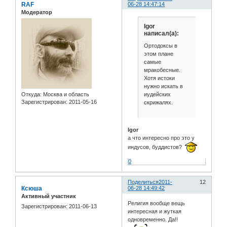
RAF
06-28 14:47:14
Модератор
Igor
написал(а):
Ортодоксы в
этом плане
самые
мракобесные.
Хотя истоки
нужно искать в
иудейских
Откуда:
Москва и область
Зарегистрирован
: 2011-05-16
скрижалях.
Igor
а что интересно про это у
индусов, буддистов?
0
Поделиться
2011-
12
Ксюша
06-28 14:49:42
Активный участник
Религия вообще вещь
Зарегистрирован
: 2011-06-13
интересная и жуткая
одновременно. Да!!