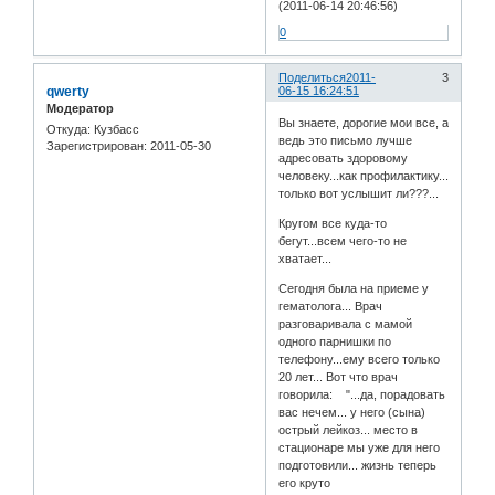
(2011-06-14 20:46:56)
0
Поделиться
2011-
3
qwerty
06-15 16:24:51
Модератор
Вы знаете, дорогие мои все, а
Откуда:
Кузбасс
ведь это письмо лучше
Зарегистрирован
: 2011-05-30
адресовать здоровому
человеку...как профилактику...
только вот услышит ли???...
Кругом все куда-то
бегут...всем чего-то не
хватает...
Сегодня была на приеме у
гематолога... Врач
разговаривала с мамой
одного парнишки по
телефону...ему всего только
20 лет... Вот что врач
говорила: "...да, порадовать
вас нечем... у него (сына)
острый лейкоз... место в
стационаре мы уже для него
подготовили... жизнь теперь
его круто