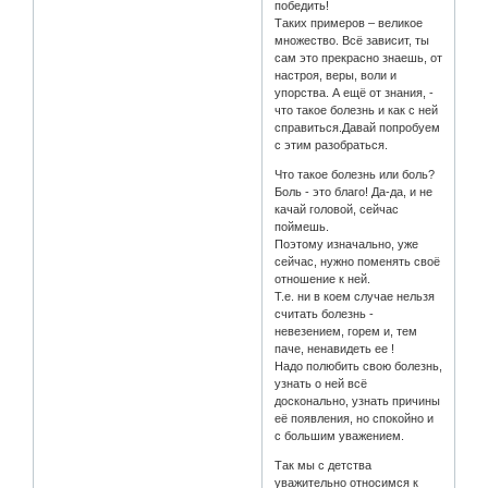
победить!
Таких примеров – великое
множество. Всё зависит, ты
сам это прекрасно знаешь, от
настроя, веры, воли и
упорства. А ещё от знания, -
что такое болезнь и как с ней
справиться.Давай попробуем
с этим разобраться.
Что такое болезнь или боль?
Боль - это благо! Да-да, и не
качай головой, сейчас
поймешь.
Поэтому изначально, уже
сейчас, нужно поменять своё
отношение к ней.
Т.е. ни в коем случае нельзя
считать болезнь -
невезением, горем и, тем
паче, ненавидеть ее !
Надо полюбить свою болезнь,
узнать о ней всё
досконально, узнать причины
её появления, но спокойно и
с большим уважением.
Так мы с детства
уважительно относимся к