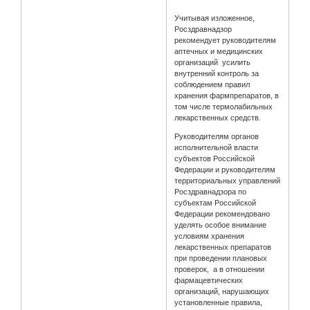
Учитывая изложенное,
Росздравнадзор
рекомендует руководителям
аптечных и медицинских
организаций усилить
внутренний контроль за
соблюдением правил
хранения фармпрепаратов, в
том числе термолабильных
лекарственных средств.
Руководителям органов
исполнительной власти
субъектов Российской
Федерации и руководителям
территориальных управлений
Росздравнадзора по
субъектам Российской
Федерации рекомендовано
уделять особое внимание
условиям хранения
лекарственных препаратов
при проведении плановых
проверок, а в отношении
фармацевтических
организаций, нарушающих
установленные правила,