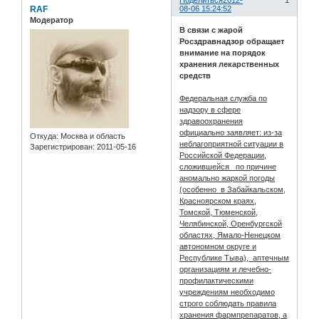
Поделиться
2012-
1
RAF
08-06 15:24:52
Модератор
В связи с жарой
Росздравнадзор обращает
внимание на порядок
хранения лекарственных
средств
Федеральная служба по
надзору в сфере
здравоохранения
официально заявляет: из-за
Откуда:
Москва и область
неблагоприятной ситуации в
Зарегистрирован
: 2011-05-16
Российской Федерации,
сложившейся по причине
аномально жаркой погоды
(особенно в Забайкальском,
Красноярском краях,
Томской, Тюменской,
Челябинской, Оренбургской
областях, Ямало-Ненецком
автономном округе и
Республике Тыва), аптечным
организациям и лечебно-
профилактическими
учреждениям необходимо
строго соблюдать правила
хранения фармпрепаратов, а