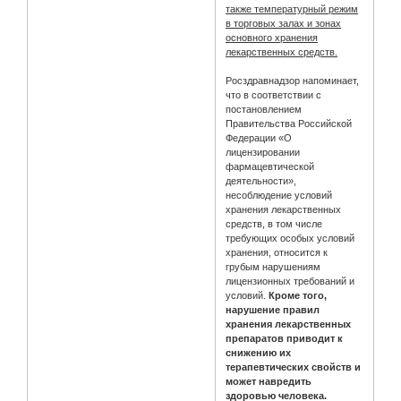
также температурный режим
в торговых залах и зонах
основного хранения
лекарственных средств.
Росздравнадзор напоминает,
что в соответствии с
постановлением
Правительства Российской
Федерации «О
лицензировании
фармацевтической
деятельности»,
несоблюдение условий
хранения лекарственных
средств, в том числе
требующих особых условий
хранения, относится к
грубым нарушениям
лицензионных требований и
условий.
Кроме того,
нарушение правил
хранения лекарственных
препаратов приводит к
снижению их
терапевтических свойств и
может навредить
здоровью человека.