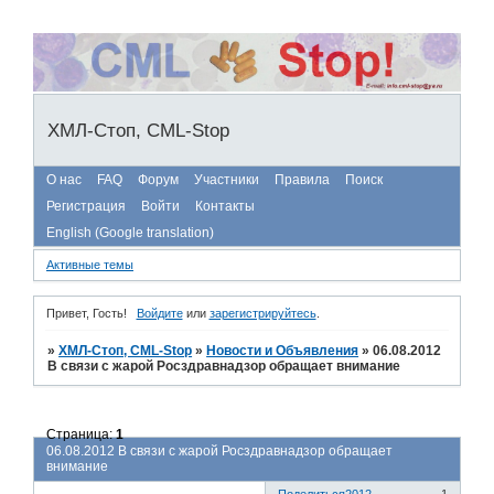
ХМЛ-Стоп, CML-Stop
О нас
FAQ
Форум
Участники
Правила
Поиск
Регистрация
Войти
Контакты
English (Google translation)
Активные темы
Привет, Гость!
Войдите
или
зарегистрируйтесь
.
»
ХМЛ-Стоп, CML-Stop
»
Новости и Объявления
»
06.08.2012
В связи с жарой Росздравнадзор обращает внимание
Страница:
1
06.08.2012 В связи с жарой Росздравнадзор обращает
внимание