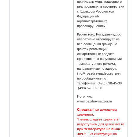
принимать меры надзорного
реагирования в соответствии
с Кодексом Российской
Федерации об
административных
правонарушениях.
Кроме того, Росздравнадзор
оперативно отреагирует на
все сообщения граждан о
фактах реализации
лекарственных средств,
хранящихся с нарушениями
температурного режима,
направленные по адресу:
info@roszdravnadzor.ru или
по сообщенные по
телефонам: (495) 698-45-38,
(499) 578-02-30
Источник:
wwwroszdravnadzor.ru
Справка
(при домашнем
хранении):
"Гливек следует хранить в
недоступном для детей месте
при температуре не выше
30°C
", - из Инструкции на