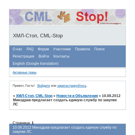
ХМЛ-Стоп, CML-Stop
О нас
FAQ
Форум
Участники
Правила
Поиск
Регистрация
Войти
Контакты
English (Google translation)
Активные темы
Привет, Гость!
Войдите
или
зарегистрируйтесь
.
»
ХМЛ-Стоп, CML-Stop
»
Новости и Объявления
»
10.08.2012
Минздрав предлагает создать единую службу по закупке
ЛС
Страница:
1
10.08.2012 Минздрав предлагает создать единую службу по
закупке ЛС