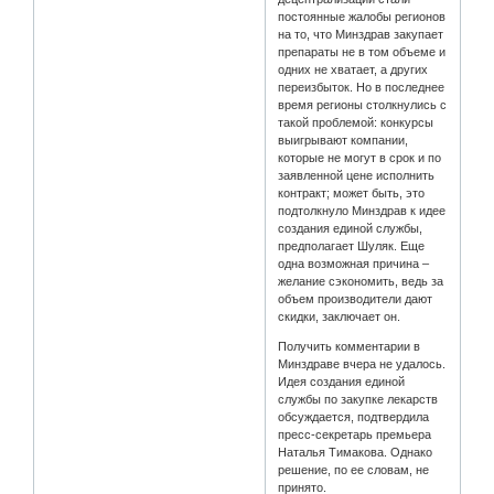
постоянные жалобы регионов
на то, что Минздрав закупает
препараты не в том объеме и
одних не хватает, а других
переизбыток. Но в последнее
время регионы столкнулись с
такой проблемой: конкурсы
выигрывают компании,
которые не могут в срок и по
заявленной цене исполнить
контракт; может быть, это
подтолкнуло Минздрав к идее
создания единой службы,
предполагает Шуляк. Еще
одна возможная причина –
желание сэкономить, ведь за
объем производители дают
скидки, заключает он.
Получить комментарии в
Минздраве вчера не удалось.
Идея создания единой
службы по закупке лекарств
обсуждается, подтвердила
пресс-секретарь премьера
Наталья Тимакова. Однако
решение, по ее словам, не
принято.