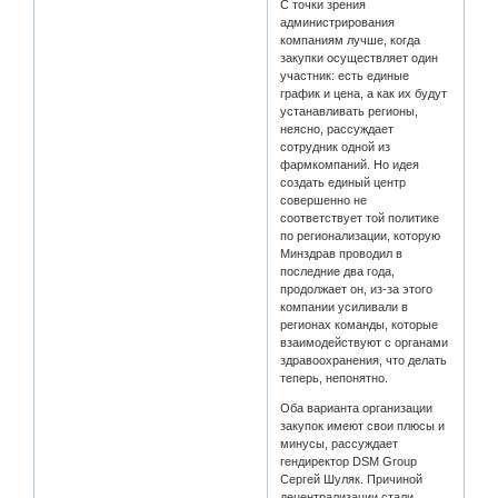
С точки зрения
администрирования
компаниям лучше, когда
закупки осуществляет один
участник: есть единые
график и цена, а как их будут
устанавливать регионы,
неясно, рассуждает
сотрудник одной из
фармкомпаний. Но идея
создать единый центр
совершенно не
соответствует той политике
по регионализации, которую
Минздрав проводил в
последние два года,
продолжает он, из-за этого
компании усиливали в
регионах команды, которые
взаимодействуют с органами
здравоохранения, что делать
теперь, непонятно.
Оба варианта организации
закупок имеют свои плюсы и
минусы, рассуждает
гендиректор DSM Group
Сергей Шуляк. Причиной
децентрализации стали