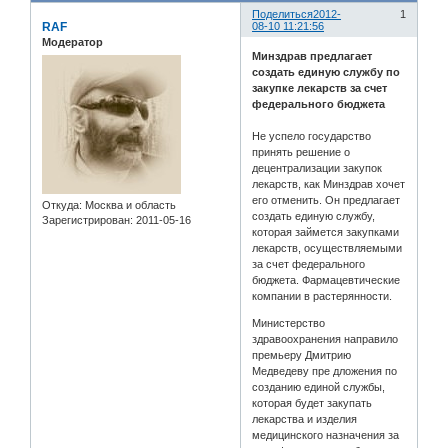
Поделиться
2012-
1
RAF
08-10 11:21:56
Модератор
Минздрав предлагает
создать единую службу по
закупке лекарств за счет
федерального бюджета
Не успело государство
принять решение о
децентрализации закупок
лекарств, как Минздрав хочет
его отменить. Он предлагает
Откуда:
Москва и область
создать единую службу,
Зарегистрирован
: 2011-05-16
которая займется закупками
лекарств, осуществляемыми
за счет федерального
бюджета. Фармацевтические
компании в растерянности.
Министерство
здравоохранения направило
премьеру Дмитрию
Медведеву пре дложения по
созданию единой службы,
которая будет закупать
лекарства и изделия
медицинского назначения за