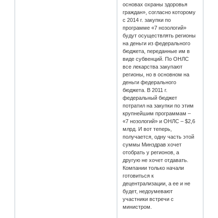
основах охраны здоровья
граждан», согласно которому
с 2014 г. закупки по
программе «7 нозологий»
будут осуществлять регионы
на деньги из федерального
бюджета, переданные им в
виде субвенций. По ОНЛС
все лекарства закупают
регионы, но в основном на
деньги федерального
бюджета. В 2011 г.
федеральный бюджет
потратил на закупки по этим
крупнейшим программам –
«7 нозологий» и ОНЛС – $2,6
млрд. И вот теперь,
получается, одну часть этой
суммы Минздрав хочет
отобрать у регионов, а
другую не хочет отдавать.
Компании только начали
готовиться к
децентрализации, а ее и не
будет, недоумевают
участники встречи с
министром.