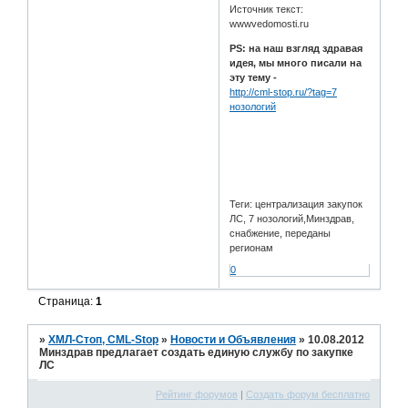
Источник текст:
wwwvedomosti.ru
PS: на наш взгляд здравая
идея, мы много писали на
эту тему -
http://cml-stop.ru/?tag=7
нозологий
Теги: централизация закупок
ЛС, 7 нозологий,Минздрав,
снабжение, переданы
регионам
0
Страница:
1
»
ХМЛ-Стоп, CML-Stop
»
Новости и Объявления
»
10.08.2012
Минздрав предлагает создать единую службу по закупке
ЛС
Рейтинг форумов
|
Создать форум бесплатно