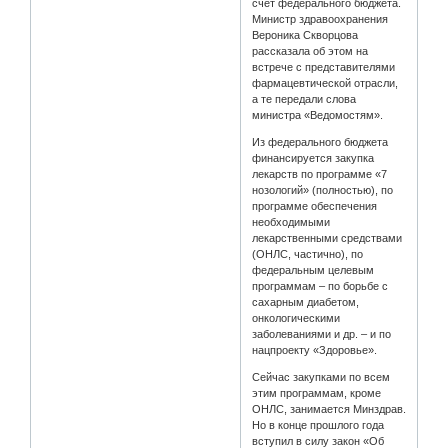
счет федерального бюджета.
Министр здравоохранения
Вероника Скворцова
рассказала об этом на
встрече с представителями
фармацевтической отрасли,
а те передали слова
министра «Ведомостям».
Из федерального бюджета
финансируется закупка
лекарств по программе «7
нозологий» (полностью), по
программе обеспечения
необходимыми
лекарственными средствами
(ОНЛС, частично), по
федеральным целевым
программам – по борьбе с
сахарным диабетом,
онкологическими
заболеваниями и др. – и по
нацпроекту «Здоровье».
Сейчас закупками по всем
этим программам, кроме
ОНЛС, занимается Минздрав.
Но в конце прошлого года
вступил в силу закон «Об