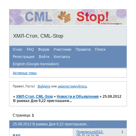
ХМЛ-Стоп, CML-Stop
О нас
FAQ
Форум
Участники
Правила
Поиск
Регистрация
Войти
Контакты
English (Google translation)
Активные темы
Привет, Гость!
Войдите
или
зарегистрируйтесь
.
»
ХМЛ-Стоп, CML-Stop
»
Новости и Объявления
»
25.08.2012
В рамках Дня 9,22 приглашаем...
Страница:
1
25.08.2012 В рамках Дня 9,22 приглашаем...
Поделиться
2012-
1
RAF
08-25 14:16:34