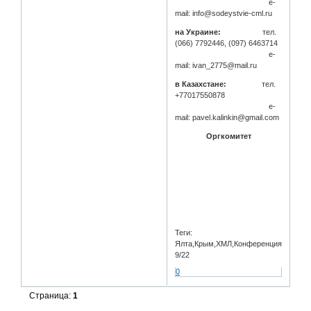
e-
mail: info@sodeystvie-cml.ru
на Украине:
тел.
(066) 7792446, (097) 6463714
e-
mail: ivan_2775@mail.ru
в Казахстане:
тел.
+77017550878
e-
mail: pavel.kalinkin@gmail.com
Оргкомитет
Теги:
Ялта,Крым,ХМЛ,Конференция,СНГ,бы
9/22
0
Страница:
1