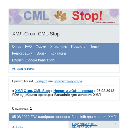
ХМЛ-Стоп, CML-Stop
О нас
FAQ
Форум
Участники
Правила
Поиск
Регистрация
Войти
Контакты
English (Google translation)
Активные темы
Привет, Гость!
Войдите
или
зарегистрируйтесь
.
»
ХМЛ-Стоп, CML-Stop
»
Новости и Объявления
»
05.08.2012
FDA одобрило препарат Bosutinib для лечения ХМЛ
Страница:
1
05.08.2012 FDA одобрило препарат Bosutinib для лечения ХМЛ
Поделиться
2012-
1
Admin
09-05 20:40:31