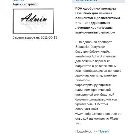
Администратор
FDA одобрило препарат
Bosutinib для лечения
пациентов с резистентным
или неподдающимся
лечению хроническим
миелогенным лейкозом
Зарегистрирован
: 2011-05-13
FDA одобрило препарат
Bosutinib (босулиф/
босутиниб/бозутиниб),
ингибитор Abl и Src киназы
для лечения взрослых
пациентов с резистентным
или неподдающимся лечению
хроническим миелогенным
лейкозом,
характеризирующимся
наличием хронической,
ускоренной или бластной
формой филадельфийской
хромосомы. Об этом
сообщает сайт
wwwmedpharmconnect.com со
ссылкой на компанию Pfizer
Inc.
Подробности -
Новый