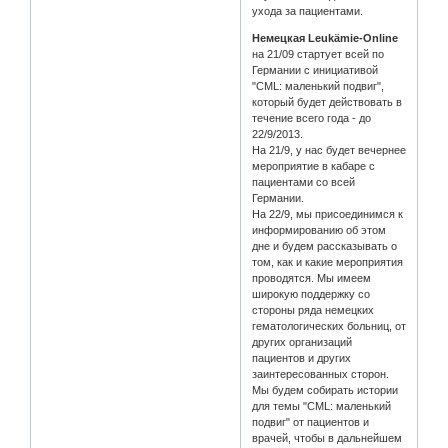
ухода за пациентами.
Немецкая Leukämie-Online
на 21/09 стартует всей по
Германии с инициативой
"CML: маленький подвиг",
который будет действовать в
течение всего года - до
22/9/2013.
На 21/9, у нас будет вечернее
мероприятие в кабаре с
пациентами со всей
Германии.
На 22/9, мы присоединимся к
информированию об этом
дне и будем рассказывать о
том, как и какие мероприятия
проводятся. Мы имеем
широкую поддержку со
стороны ряда немецких
гематологических больниц, от
других организаций
пациентов и других
заинтересованных сторон.
Мы будем собирать истории
для темы "CML: маленький
подвиг" от пациентов и
врачей, чтобы в дальнейшем