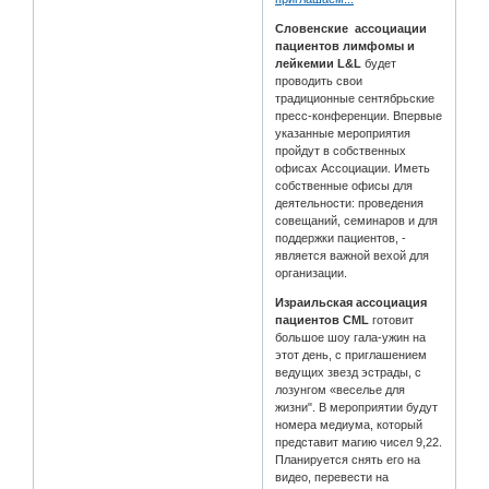
Словенские ассоциации
пациентов лимфомы и
лейкемии L&L
будет
проводить свои
традиционные сентябрьские
пресс-конференции. Впервые
указанные мероприятия
пройдут в собственных
офисах Ассоциации. Иметь
собственные офисы для
деятельности: проведения
совещаний, семинаров и для
поддержки пациентов, -
является важной вехой для
организации.
Израильская ассоциация
пациентов CML
готовит
большое шоу гала-ужин на
этот день, с приглашением
ведущих звезд эстрады, с
лозунгом «веселье для
жизни". В мероприятии будут
номера медиума, который
представит магию чисел 9,22.
Планируется снять его на
видео, перевести на