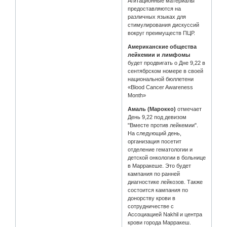
Агитационные материалы
предоставляются на
различных языках для
стимулирования дискуссий
вокруг преимуществ ПЦР.
Американские общества
лейкемии и лимфомы
будет продвигать о Дне 9,22 в
сентябрском номере в своей
национальной бюллетени
«Blood Cancer Awareness
Month»
Амаль (Марокко)
отмечает
День 9,22 под девизом
"Вместе против лейкемии".
На следующий день,
организация посетит
отделение гематологии и
детской онкологии в больнице
в Марракеше. Это будет
кампания по ранней
диагностике лейкозов. Также
состоится кампания по
донорству крови в
сотрудничестве с
Ассоциацией Nakhil и центра
крови города Марракеш.