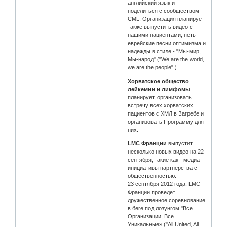
английский язык и
поделиться с сообществом
CML. Организация планирует
также выпустить видео с
нашими пациентами, петь
еврейские песни оптимизма и
надежды в стиле - "Мы-мир,
Мы-народ" ("We are the world,
we are the people".).
Хорватское общество
лейкемии и лимфомы
планирует, организовать
встречу всех хорватских
пациентов с ХМЛ в Загребе и
организовать Программу для
них.
LMC Франции
выпустит
несколько новых видео на 22
сентября, такие как - медиа
инициативы партнерства с
общественностью.
23 сентября 2012 года, LMC
Франции проведет
дружественное соревнование
в беге под лозунгом "Все
Организации, Все
Уникальные» ("All United, All