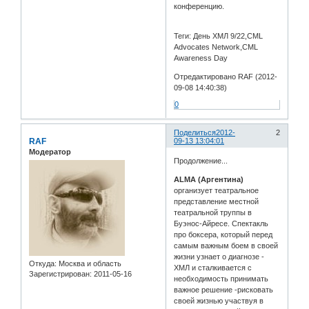
конференцию.
Теги: День ХМЛ 9/22,CML
Advocates Network,CML
Awareness Day
Отредактировано RAF (2012-
09-08 14:40:38)
0
Поделиться
2012-
2
RAF
09-13 13:04:01
Модератор
Продолжение...
ALMA (Аргентина)
организует театральное
представление местной
театральной труппы в
Буэнос-Айресе. Спектакль
про боксера, который перед
самым важным боем в своей
жизни узнает о диагнозе -
Откуда:
Москва и область
ХМЛ и сталкивается с
Зарегистрирован
: 2011-05-16
необходимость принимать
важное решение -рисковать
своей жизнью участвуя в