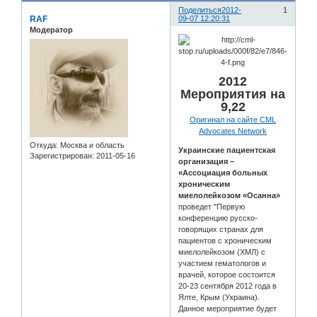
Поделиться
2012-
1
RAF
09-07 12:20:31
Модератор
2012
Мероприятия на
9,22
Оригинал на сайте CML
Advocates Network
Откуда:
Москва и область
Украинские пациентская
Зарегистрирован
: 2011-05-16
организация –
«Ассоциация больных
хроническим
миелолейкозом «Осанна»
проведет "Первую
конференцию русско-
говорящих странах для
пациентов с хроническим
миелолейкозом (ХМЛ) с
участием гематологов и
врачей, которое состоится
20-23 сентября 2012 года в
Ялте, Крым (Украина).
Данное мероприятие будет