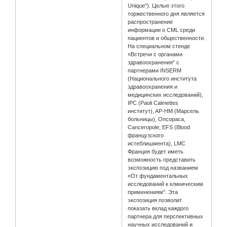
Unique"). Целью этого
торжественного дня является
распространение
информации о CML среди
пациентов и общественности.
На специальном стенде
«Встречи с органами
здравоохранения" с
партнерами INSERM
(Национального института
здравоохранения и
медицинских исследований),
IPC (Paoli Calmettes
институт), AP-HM (Марсель
больницы), Oncopaca,
Canceropole; EFS (Blood
французского
истеблишмента), LMC
Франция будет иметь
возможность представить
экспозицию под названием
«От фундаментальных
исследований к клиническим
применениям". Эта
экспозиция позволит
показать вклад каждого
партнера для перспективных
научных исследований и