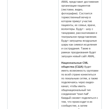
AMAL представит достижения
организации пациентов
(листовки, видео,
фотографии). Состоится
торжественный вечер в
котором примут участие
пациенты, их семьи, врачи,
волонтеры. Будут - шоу с
танцорами, рассказчиками и
театральное представление.
Будут запущены воздушные
шары как символ исцеления
и сострадания. Также в
рамках празднования будет
запущен новый сайт AMAL.
Национальные CML
общества (США)
будeт
иметь возможность группами
по всей стране конектиться
по локальным сетям, а также
подключаясь через видео-
канал, чтобы иметь
общенациональный тип
соединения “town hall”.
Каждый сможет поделиться с
тем, что происходит в их
сообществе, а затем