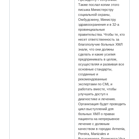
Также послал копии этого
письма Министерстру
социальной охраны,
Омбудсмену, Министру
здравоохранения и в 32-а
провинциальные
правительства. Чтобы те, кто
несет ответственность за
благополучие больных ХМЛ
знали, что они должны
сделать и какие усилия
предпринимать в целом,
осуществляя и развивая все
основные стандарты,
созданные и
рекомендованные
экспертами по CML и
работать вместе, чтобы
улучшить доступ к
диагностике и лечению.
Организация будет проводить
цикл выступлений для
больных ХМЛ о правах
пациента на непрерывное
лечение с должным
качеством в городах Armenia,
Pereira, Manizales и
Bucaramanga. Esperanza Viva