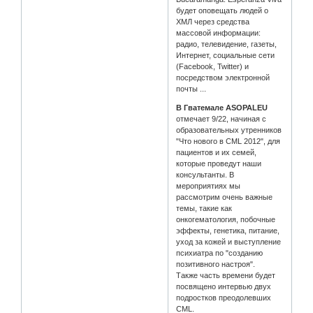
будет оповещать людей о
ХМЛ через средства
массовой информации:
радио, телевидение, газеты,
Интернет, социальные сети
(Facebook, Twitter) и
посредством электронной
почты ...
В Гватемале ASOPALEU
отмечает 9/22, начиная с
образовательных утренников
"Что нового в CML 2012", для
пациентов и их семей,
которые проведут наши
консультанты. В
мероприятиях мы
рассмотрим очень важные
темы, такие как
онкогематология, побочные
эффекты, генетика, питание,
уход за кожей и выступление
психиатра по "созданию
позитивного настроя".
Также часть времени будет
посвящено интервью двух
подростков преодолевших
CML.