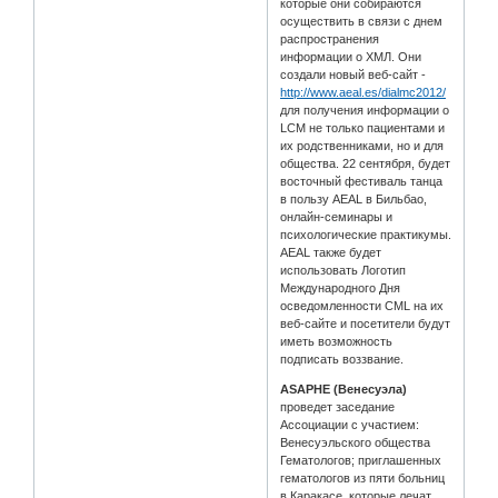
которые они собираются
осуществить в связи с днем
распространения
информации о ХМЛ. Они
создали новый веб-сайт -
http://www.aeal.es/dialmc2012/
для получения информации о
LCM не только пациентами и
их родственниками, но и для
общества. 22 сентября, будет
восточный фестиваль танца
в пользу AEAL в Бильбао,
онлайн-семинары и
психологические практикумы.
AEAL также будет
использовать Логотип
Международного Дня
осведомленности CML на их
веб-сайте и посетители будут
иметь возможность
подписать воззвание.
ASAPHE (Венесуэла)
проведет заседание
Ассоциации с участием:
Венесуэльского общества
Гематологов; приглашенных
гематологов из пяти больниц
в Каракасе, которые лечат