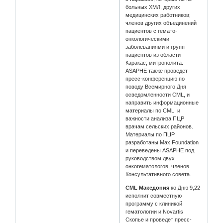
больных ХМЛ, других
медицинских работников;
членов других объединений
пациентов с гемато-
онкологическими
заболеваниями и групп
пациентов из области
Каракас; митрополита.
ASAPHE также проведет
пресс-конференцию по
поводу Всемирного Дня
осведомленности CML, и
направить информационные
материалы по CML и
важности анализа ПЦР
врачам сельских районов.
Материалы по ПЦР
разработаны Max Foundation
и переведены ASAPHE под
руководством двух
онкогематологов, членов
Консультативного совета.
CML Македония
ко Дню 9,22
исполнит совместную
программу с клиникой
гематологии и Novartis
Скопье и проведет пресс-