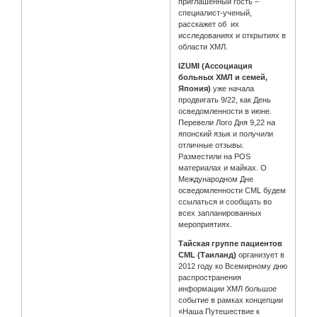
приглашенный гость –
специалист-ученый,
расскажет об их
исследованиях и открытиях в
области ХМЛ.
IZUMI (Ассоциация
больных ХМЛ и семей,
Япония)
уже начала
продвигать 9/22, как День
осведомленности в июне.
Перевели Лого Дня 9,22 на
японский язык и получили
отличные отзывы.
Разместили на POS
материалах и майках. О
Международном Дне
осведомленности CML будем
ссылаться и сообщать во
всех запланированных
мероприятиях.
Тайская группе пациентов
CML (Таиланд)
организует в
2012 году ко Всемирному дню
распространения
информации ХМЛ большое
событие в рамках концепции
«Наша Путешествие к