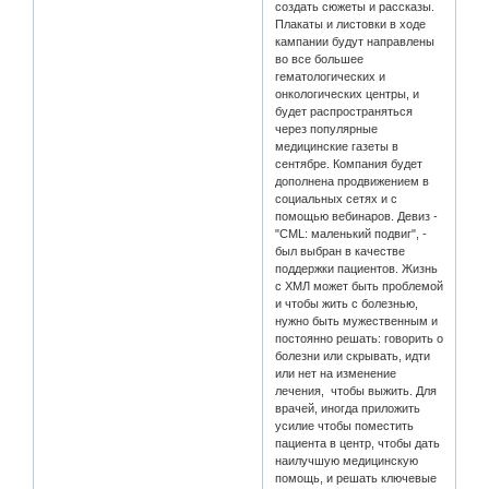
создать сюжеты и рассказы.
Плакаты и листовки в ходе
кампании будут направлены
во все большее
гематологических и
онкологических центры, и
будет распространяться
через популярные
медицинские газеты в
сентябре. Компания будет
дополнена продвижением в
социальных сетях и с
помощью вебинаров. Девиз -
"CML: маленький подвиг", -
был выбран в качестве
поддержки пациентов. Жизнь
с ХМЛ может быть проблемой
и чтобы жить с болезнью,
нужно быть мужественным и
постоянно решать: говорить о
болезни или скрывать, идти
или нет на изменение
лечения, чтобы выжить. Для
врачей, иногда приложить
усилие чтобы поместить
пациента в центр, чтобы дать
наилучшую медицинскую
помощь, и решать ключевые