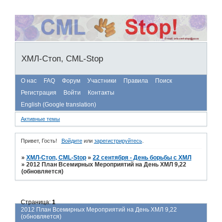
ХМЛ-Стоп, CML-Stop
О нас
FAQ
Форум
Участники
Правила
Поиск
Регистрация
Войти
Контакты
English (Google translation)
Активные темы
Привет, Гость!
Войдите
или
зарегистрируйтесь
.
»
ХМЛ-Стоп, CML-Stop
»
22 сентября - День борьбы с ХМЛ
»
2012 План Всемирных Мероприятий на День ХМЛ 9,22
(обновляется)
Страница:
1
2012 План Всемирных Мероприятий на День ХМЛ 9,22
(обновляется)