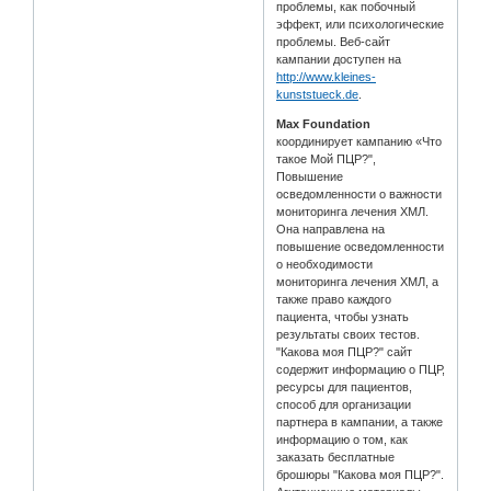
проблемы, как побочный
эффект, или психологические
проблемы. Веб-сайт
кампании доступен на
http://www.kleines-
kunststueck.de
.
Max Foundation
координирует кампанию «Что
такое Мой ПЦР?",
Повышение
осведомленности о важности
мониторинга лечения ХМЛ.
Она направлена на
повышение осведомленности
о необходимости
мониторинга лечения ХМЛ, а
также право каждого
пациента, чтобы узнать
результаты своих тестов.
"Какова моя ПЦР?" сайт
содержит информацию о ПЦР,
ресурсы для пациентов,
способ для организации
партнера в кампании, а также
информацию о том, как
заказать бесплатные
брошюры "Какова моя ПЦР?".