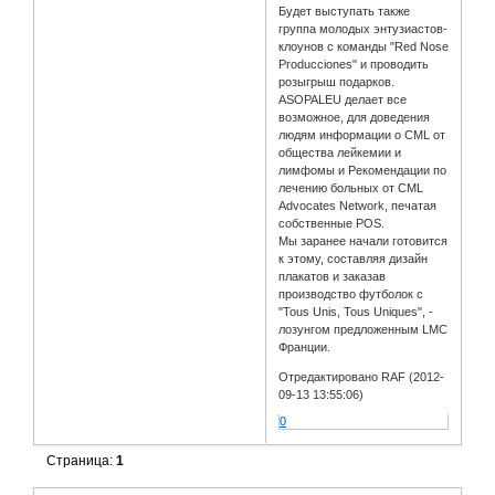
Будет выступать также
группа молодых энтузиастов-
клоунов с команды "Red Nose
Producciones" и проводить
розыгрыш подарков.
ASOPALEU делает все
возможное, для доведения
людям информации о CML от
общества лейкемии и
лимфомы и Рекомендации по
лечению больных от CML
Advocates Network, печатая
собственные POS.
Мы заранее начали готовится
к этому, составляя дизайн
плакатов и заказав
производство футболок с
"Tous Unis, Tous Uniques", -
лозунгом предложенным LMC
Франции.
Отредактировано RAF (2012-
09-13 13:55:06)
0
Страница:
1