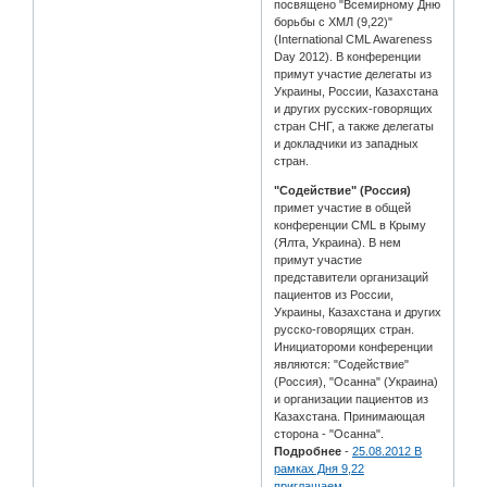
посвящено "Всемирному Дню
борьбы с ХМЛ (9,22)"
(International CML Awareness
Day 2012). В конференции
примут участие делегаты из
Украины, России, Казахстана
и других русских-говорящих
стран СНГ, а также делегаты
и докладчики из западных
стран.
"Содействие" (Россия)
примет участие в общей
конференции CML в Крыму
(Ялта, Украина). В нем
примут участие
представители организаций
пациентов из России,
Украины, Казахстана и других
русско-говорящих стран.
Инициатороми конференции
являются: "Содействие"
(Россия), "Осанна" (Украина)
и организации пациентов из
Казахстана. Принимающая
сторона - "Осанна".
Подробнее
-
25.08.2012 В
рамках Дня 9,22
приглашаем...