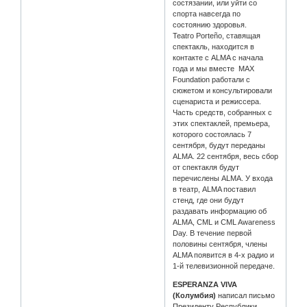
состязании, или уйти со
спорта навсегда по
состоянию здоровья.
Teatro Porteño, ставящая
спектакль, находится в
контакте с ALMA с начала
года и мы вместе MAX
Foundation работали с
сюжетом и консультировали
сценариста и режиссера.
Часть средств, собранных с
этих спектаклей, премьера,
которого состоялась 7
сентября, будут переданы
ALMA. 22 сентября, весь сбор
от спектакля будут
перечислены ALMA. У входа
в театр, ALMA поставил
стенд, где они будут
раздавать информацию об
ALMA, CML и CML Awareness
Day. В течение первой
половины сентября, члены
ALMA появится в 4-х радио и
1-й телевизионной передаче.
ESPERANZA VIVA
(Колумбия)
написал письмо
Президенту Республики.