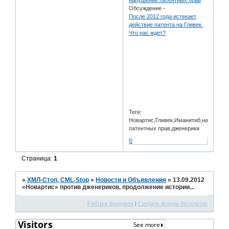
Обсуждение -
После 2012 года истекает
действие патента на Гливек.
Что нас ждет?
Теги:
Новартис,Гливек,Иманитиб,нарушени
патентных прав,дженерики
0
Страница:
1
»
ХМЛ-Стоп, CML-Stop
»
Новости и Объявления
»
13.09.2012
«Новартис» против дженериков, продолжение истории...
Рейтинг форумов
|
Создать форум бесплатно