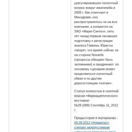
урегулировавшее патентный
вопрос вокруг иматиниба в
2009 г. Как отмечают в
Минздраве, оно
распространялось не на все
компании, а конкретно на
ЗАО «Фарм-Синтез», пять
лет назад первым начавшее
подготовку к регистрации
аналога Гливека. Юристы
говорят, что время сейчас не
на стороне Novartis
(процессы обещают быть
затяжными) и предрекают: по
похожему сценарию может
продолжиться патентный
обвал и по другим
дорогостоящим «хитам».
Статья полностью в газетной
версии «Фармацевтического
вестника»
№28 (688) Сентябрь 11, 2012
г.
Предыстория в материалах -
05.09.2012 «Новартис»
считает недопустимым
нарушение патентных прав