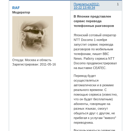
Поделиться
2012-
1
RAF
10-22 13:49:34
Модератор
В Японии представлен
сервис перевода
телефонных разговоров
Японский сотовый оператор
NTT Docomo 1 ноября
запустит сервис перевода
разговоров по мобильным
телефонам, пишет BBC
News. Работу сервиса NTT
Откуда:
Москва и область
Docomo продемонстрировал
Зарегистрирован
: 2011-05-16
на выставке CEATEC.
Перевод будет
осуществляться
автоматически и в режиме
реального времени. C
помощью сервиса (известно,
что он будет бесплатным)
абоненты, говорящие на
разных языках, смогут
общаться друг с другом, не
прибегая к услугам "живого"
переводчика.
Воспользоваться сервисом