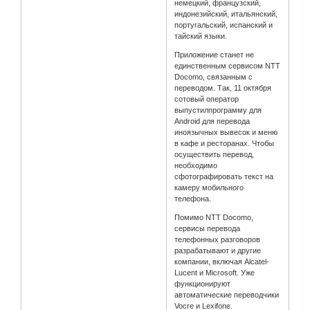
немецкий, французский,
индонезийский, итальянский,
португальский, испанский и
тайский языки.
Приложение станет не
единственным сервисом NTT
Docomo, связанным с
переводом. Так, 11 октября
сотовый оператор
выпустилпрограмму для
Android для перевода
иноязычных вывесок и меню
в кафе и ресторанах. Чтобы
осуществить перевод,
необходимо
сфотографировать текст на
камеру мобильного
телефона.
Помимо NTT Docomo,
сервисы перевода
телефонных разговоров
разрабатывают и другие
компании, включая Alcatel-
Lucent и Microsoft. Уже
функционируют
автоматические переводчики
Vocre и Lexifone.