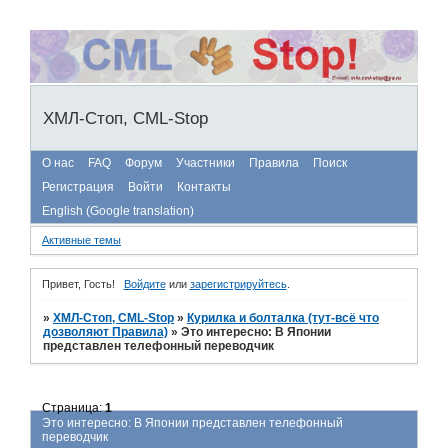
ХМЛ-Стоп, CML-Stop
О нас
FAQ
Форум
Участники
Правила
Поиск
Регистрация
Войти
Контакты
English (Google translation)
Активные темы
Привет, Гость!
Войдите
или
зарегистрируйтесь
.
»
ХМЛ-Стоп, CML-Stop
»
Курилка и болталка (тут-всё что
дозволяют Правила)
»
Это интересно: В Японии
представлен телефонный переводчик
Страница:
1
Это интересно: В Японии представлен телефонный
переводчик