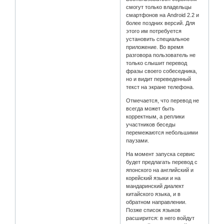
смогут только владельцы
смартфонов на Android 2.2 и
более поздних версий. Для
этого им потребуется
установить специальное
приложение. Во время
разговора пользователь не
только слышит перевод
фразы своего собеседника,
но и видит переведенный
текст на экране телефона.
Отмечается, что перевод не
всегда может быть
корректным, а реплики
участников беседы
перемежаются небольшими
паузами.
На момент запуска сервис
будет предлагать перевод с
японского на английский и
корейский языки и на
мандаринский диалект
китайского языка, и в
обратном направлении.
Позже список языков
расширится: в него войдут