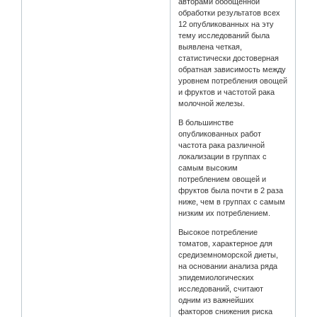
авторами обобщенной
обработки результатов всех
12 опубликованных на эту
тему исследований была
выявлена четкая,
статистически достоверная
обратная зависимость между
уровнем потребления овощей
и фруктов и частотой рака
молочной железы.
В большинстве
опубликованных работ
частота рака различной
локализации в группах с
самым высоким
потреблением овощей и
фруктов была почти в 2 раза
ниже, чем в группах с самым
низким их потреблением.
Высокое потребление
томатов, характерное для
средиземноморской диеты,
на основании анализа ряда
эпидемиологических
исследований, считают
одним из важнейших
факторов снижения риска