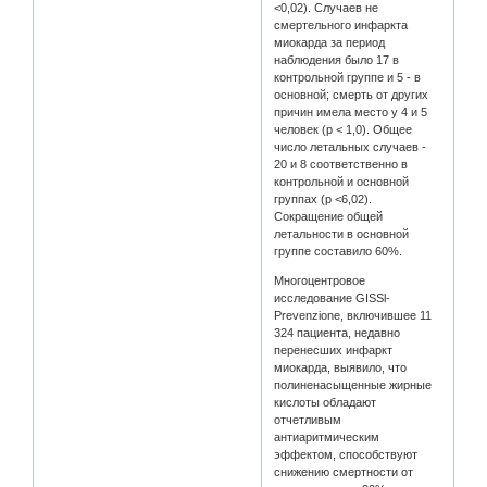
<0,02). Случаев не
смертельного инфаркта
миокарда за период
наблюдения было 17 в
контрольной группе и 5 - в
основной; смерть от других
причин имела место у 4 и 5
человек (р < 1,0). Общее
число летальных случаев -
20 и 8 соответственно в
контрольной и основной
группах (р <6,02).
Сокращение общей
летальности в основной
группе составило 60%.
Многоцентровое
исследование GISSl-
Prevenzione, включившее 11
324 пациента, недавно
перенесших инфаркт
миокарда, выявило, что
полиненасыщенные жирные
кислоты обладают
отчетливым
антиаритмическим
эффектом, способствуют
снижению смертности от