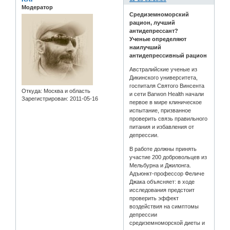
Модератор
Средиземноморский
рацион, лучший
антидепрессант?
Ученые определяют
наилучший
антидепрессивный рацион
Австралийские ученые из
Дикинского университета,
госпиталя Святого Винсента
Откуда:
Москва и область
и сети Barwon Health начали
Зарегистрирован
: 2011-05-16
первое в мире клиническое
испытание, призванное
проверить связь правильного
питания и избавления от
депрессии.
В работе должны принять
участие 200 добровольцев из
Мельбурна и Джилонга.
Адъюнкт-профессор Феличе
Джака объясняет: в ходе
исследования предстоит
проверить эффект
воздействия на симптомы
депрессии
средиземноморской диеты и