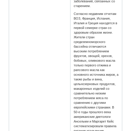
заболеваний, связанных со
старением.
Согласно недавним отчетам
ВОЗ, Франция, Испания,
Италия и Греция находятся в
первой семерке стран со
здоровым образом жизни.
Жители стран
средиземноморского
бассейна отличаются
высоким потреблением
фруктов, овощей, орехов,
бобовых, оливкового масла
только первого отжима и
рапсового масла как
основного источника жиров, а
также рыбы и вина,
цельнозерновых продуктов,
макаронных изделий со
сравнительно низким
потреблением мяса по
сравнению с другими
европейскими странами. В
50-е годы прошлого века
американские диетологи
Ансельми и Маргарет Кейс
систематизировали правила
питания итальянцев,