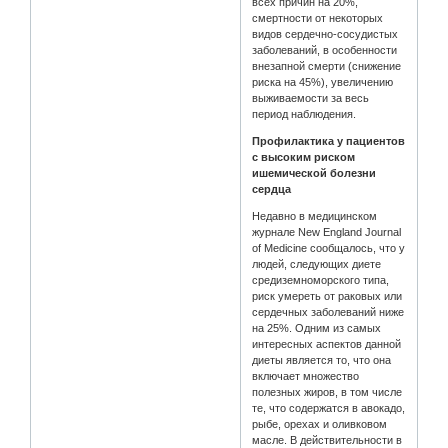
всех причин на 20%,
смертности от некоторых
видов сердечно-сосудистых
заболеваний, в особенности
внезапной смерти (снижение
риска на 45%), увеличению
выживаемости за весь
период наблюдения.
Профилактика у пациентов
с высоким риском
ишемической болезни
сердца
Недавно в медицинском
журнале New England Journal
of Medicine сообщалось, что у
людей, следующих диете
средиземноморского типа,
риск умереть от раковых или
сердечных заболеваний ниже
на 25%. Одним из самых
интересных аспектов данной
диеты является то, что она
включает множество
полезных жиров, в том числе
те, что содержатся в авокадо,
рыбе, орехах и оливковом
масле. В действительности в