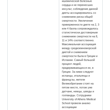
ишемической болезнью
сердца и не перенесших
инсульт, соблюдение данной
диеты ассоциировалось со
снижением риска общей
смертности. Увеличение
приверженности диете на 2, 3
или 4 балла сопровождалось
статистически достоверным
снижением смертности на 8,
11 и 14% соответственно.
Максимальная ассоциация
между средиземноморской
диетой и снижением
смертности была в Греции и
Испании. Самый большой
процент людей,
придерживающихся ее, в
Греции. За ними следуют
испанцы, итальянцы и
французы, жители
Великобритании стоят на
пятом месте, потом уже
датчане, немцы, шведы и
голландцы. Сотрудники
University of Athens Medical
School провели анализ
ассоциации