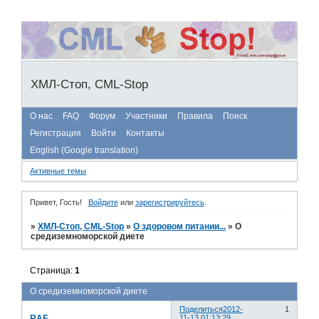
ХМЛ-Стоп, CML-Stop
О нас
FAQ
Форум
Участники
Правила
Поиск
Регистрация
Войти
Контакты
English (Google translation)
Активные темы
Привет, Гость!
Войдите
или
зарегистрируйтесь
.
»
ХМЛ-Стоп, CML-Stop
»
О здоровом питании...
»
О
средиземноморской диете
Страница:
1
О средиземноморской диете
Поделиться
2012-
1
RAF
11-13 01:13:29