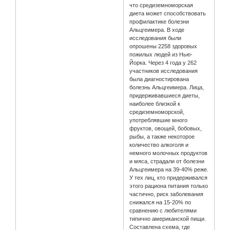
что средиземноморская
диета может способствовать
профилактике болезни
Альцгеимера. В ходе
исследования были
опрошены 2258 здоровых
пожилых людей из Нью-
Йорка. Через 4 года у 262
участников исследования
была диагностирована
болезнь Альцгеимера. Лица,
придерживавшиеся диеты,
наиболее близкой к
средиземноморской,
употреблявшие много
фруктов, овощей, бобовых,
рыбы, а также некоторое
количество алкоголя и
немного молочных продуктов
и мяса, страдали от болезни
Альцгеимера на 39-40% реже.
У тех лиц, кто придерживался
этого рациона питания только
частично, риск заболевания
снижался на 15-20% по
сравнению с любителями
типично американской пищи.
Составлена схема, где