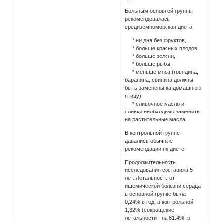
Больным основной группы
рекомендовалась
средиземноморская диета:
* ни дня без фруктов,
* больше красных плодов,
* больше зелени,
* больше рыбы,
* меньше мяса (говядина,
баранина, свинина должны
быть заменены на домашнюю
птицу);
* сливочное масло и
сливки необходимо заменить
на растительные масла.
В контрольной группе
давались обычные
рекомендации по диете.
Продолжительность
исследования составила 5
лет. Летальность от
ишемической болезни сердца
в основной группе была
0,24% в год, в контрольной -
1,32% (сокращение
летальности - на 81.4%; р