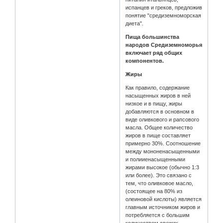
испанцев и греков, предложив
понятие "средиземноморская
диета".
Пища большинства
народов Средиземноморья
включает ряд общих
компонентов.
Жиры
Как правило, содержание
насыщенных жиров в ней
низкое и в пищу, жиры
добавляются в основном в
виде оливкового и рапсового
масла. Общее количество
жиров в пище составляет
примерно 30%. Соотношение
между мононенасыщенными
и полииенасыщенными
жирами высокое (обычно 1:3
или более). Это связано с
тем, что оливковое масло,
(состоящее на 80% из
олеиновой кислоты) является
главным источником жиров и
потребляется с большим
количеством свежих