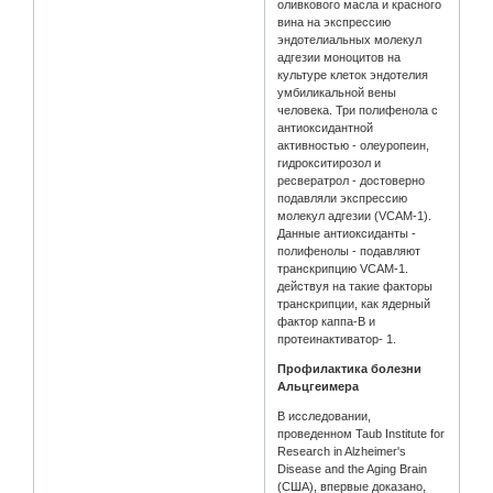
оливкового масла и красного
вина на экспрессию
эндотелиальных молекул
адгезии моноцитов на
культуре клеток эндотелия
умбиликальной вены
человека. Три полифенола с
антиоксидантной
активностью - олеуропеин,
гидрокситирозол и
ресвератрол - достоверно
подавляли экспрессию
молекул адгезии (VCAM-1).
Данные антиоксиданты -
полифенолы - подавляют
транскрипцию VCAM-1.
действуя на такие факторы
транскрипции, как ядерный
фактор каппа-В и
протеинактиватор- 1.
Профилактика болезни
Альцгеимера
В исследовании,
проведенном Taub Institute for
Research in Alzheimer's
Disease and the Aging Brain
(США), впервые доказано,