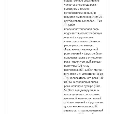
существенное увеличение
частоты этого вида рака
среди лиц с низким
потреблением овощей и
фруктов выявлено в 24 из 25
опубликованных работ. 15 из
16 работ
продемонстрировали роль
недостаточного потребления
овощей и фруктов как
самостоятельного фактора
риска рака пищевода.
Доказательства защитной
роли овощей и фруктов были
получены также в отношении
рака поджелудочной железы
и желудка (26 из 30
исследований), шейки матки,
яичников и эндометрия (11 из
13), колоректального рака (20
из 35), в отношении риска
рака мочевого пузыря (3 из
5). Хотя в индивидуальных
исследованиях риска рака
молочной железы защитный
эффект овощей и фруктов не
достигал статистической
значимости, при проведенной