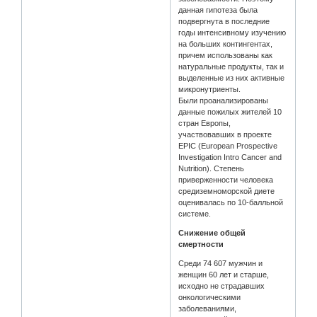
данная гипотеза была
подвергнута в последние
годы интенсивному изучению
на больших контингентах,
причем использованы как
натуральные продукты, так и
выделенные из них активные
микронутриенты.
Были проанализированы
данные пожилых жителей 10
стран Европы,
участвовавших в проекте
EPIC (European Prospective
Investigation Intro Cancer and
Nutrition). Степень
приверженности человека
средиземноморской диете
оценивалась по 10-балльной
системе.
Снижение общей
смертности
Среди 74 607 мужчин и
женщин 60 лет и старше,
исходно не страдавших
онкологическими
заболеваниями,