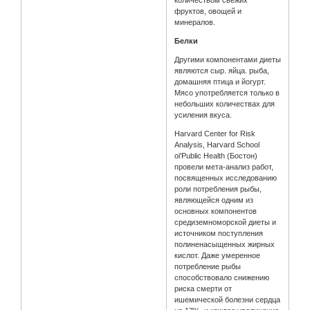
фруктов, овощей и
минералов.
Белки
Другими компонентами диеты
являются сыр. яйца. рыба,
домашняя птица и йогурт.
Мясо употребляется только в
небольших количествах для
усиления вкуса.
Harvard Center for Risk
Analysis, Harvard School
oi'Public Health (Бостон)
провели мета-анализ работ,
посвященных исследованию
роли потребления рыбы,
являющейся одним из
основных компонентов
средиземноморской диеты и
источником поступления
полиненасыщенных жирных
кислот. Даже умеренное
потребление рыбы
способствовало снижению
риска смерти от
ишемической болезни сердца