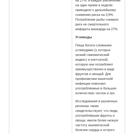
на 17%, и каждое увеличение
на один прием в неделю
приводило к дальнейшему
снижению риска на 3,9%.
Потребление рыбы снижало
риск не смертельного
инфаркта миокарда на 27%.
Углеводы
Пища богата сложными
углеводами (у которых
низкий гликемический
индекс) и клетчаткой,
которую они потребляют
преимущественно в виде
фруктов и овощей. Для
профилактики кишечной
инфекции помогают
употребляемые в больших
количествах чеснок и лук.
Исследования в различных
регионах также
свидетельствуют, что люди,
употреблявшие фрукты и
овощи, имели более низкую
частоту ишемической
болезни сердца и острого