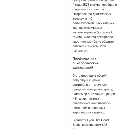
4 года 2578 мужчин сообщили
о признаках хромоты.
Потребление диетических
волокон и п-6
полиненасыщенных жирных
кислот, диетических
антиоксидантов (витамин С,
гамма- и альфа-токоферол,
каротиноиды) было обратно
связано с риском этой
патологии.
Профилактика
онкологических
заболеваний
В странах, где в общей
популяции широко
употребляют типичную
средиземноморскую диету,
например в Испании. Греции
и Италии, частота
онкологической патологии
ниже, чем в северных
европейских странах.
В рамках Lyon Diet Heart
Study, включившем 605