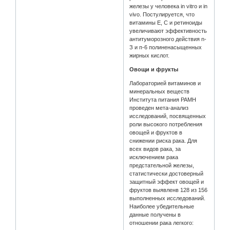
железы у человека in vitro и in
vivo. Постулируется, что
витамины Е, С и ретиноиды
увеличивают эффективность
антитуморозного действия n-
З и п-6 полиненасыщенных
жирных кислот.
Овощи и фрукты
Лабораторией витаминов и
минеральных веществ
Института питания РАМН
проведен мета-анализ
исследований, посвященных
роли высокого потребления
овощей и фруктов в
снижении риска рака. Для
всех видов рака, за
исключением рака
предстательной железы,
статистически достоверный
защитный эффект овощей и
фруктов выявленв 128 из 156
выполненных исследований.
Наиболее убедительные
данные получены в
отношении рака легкого: