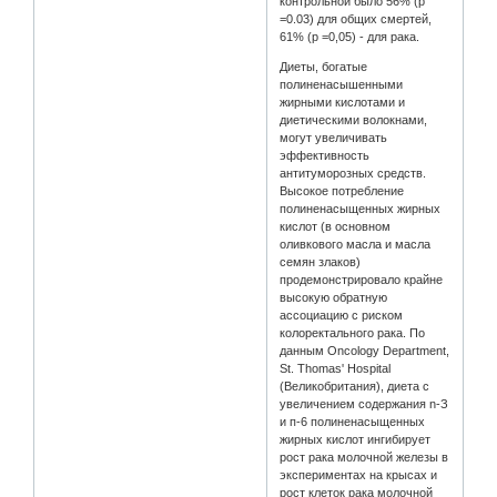
контрольной было 56% (р
=0.03) для общих смертей,
61% (р =0,05) - для рака.
Диеты, богатые
полиненасышенными
жирными кислотами и
диетическими волокнами,
могут увеличивать
эффективность
антитуморозных средств.
Высокое потребление
полиненасыщенных жирных
кислот (в основном
оливкового масла и масла
семян злаков)
продемонстрировало крайне
высокую обратную
ассоциацию с риском
колоректального рака. По
данным Oncology Department,
St. Thomas' Hospital
(Великобритания), диета с
увеличением содержания n-З
и п-6 полиненасыщенных
жирных кислот ингибирует
рост рака молочной железы в
экспериментах на крысах и
рост клеток рака молочной