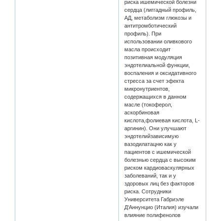
риска ишемической болезни
сердца (лиггадный профиль,
АД, метаболизм глюкозы и
антитромботический
профиль). При
использовании оливкового
масла происходит
позитивная модуляция
эндотелиальной функции,
воспаления и оксидативного
стресса за счет эфекта
микронутриентов,
содержащихся в данном
масле (токоферол,
аскорбиновая
кислота,фолиевая кислота, L-
аргинин). Они улучшают
эндотелийзависимую
вазодилатацню как у
пациентов с ишемической
болезнью сердца с высоким
риском кардиоваскулярных
заболеваний, так и у
здоровых лиц без факторов
риска. Сотрудники
Университета Габриэле
Д'Аннунцио (Италия) изучали
влияние полифенолов