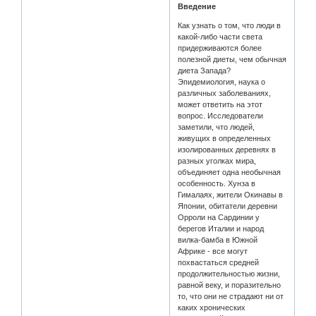
Введение
Как узнать о том, что люди в
какой-либо части света
придерживаются более
полезной диеты, чем обычная
диета Запада?
Эпидемиология, наука о
различных заболеваниях,
может ответить на этот
вопрос. Исследователи
заметили, что людей,
живущих в определенных
изолированных деревнях в
разных уголках мира,
объединяет одна необычная
особенность. Хунза в
Гималаях, жители Окинавы в
Японии, обитатели деревни
Орроли на Сардинии у
берегов Италии и народ
вилка-бамба в Южной
Африке - все могут
похвастаться средней
продолжительностью жизни,
равной веку, и поразительно
то, что они не страдают ни от
каких хронических