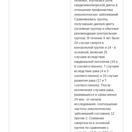
больных, изучалась роль
средиземноморской диеты в
отношении профилактики
онкологических заболеваний.
Сравнивались группы,
получавшие данную диету
(основная группа) и обычные
рекомендации (контрольная
группа). В течение 4 лет было
24 случая смерти в
контрольной группе и 14 - в
основной, включая 25
случаев вследствие
кардиальной патологии (19 и
6 соответственно), 7 случаев
вследствие рака (4 и 3
соответственно) и 24 случая
развития рака (17 и 7
соответственно). После
исключения случаев рака,
развившихся в сроки менее
24 мес. от начала
исследования, соотношение
частоты онкологических
заболеваний составило 12
против 2. Снижение
смертности в основной
группе по сравнению с