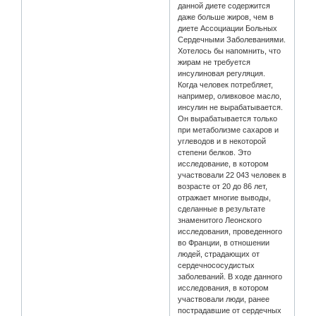
данной диете содержится
даже больше жиров, чем в
диете Ассоциации Больных
Сердечными Заболеваниями.
Хотелось бы напомнить, что
жирам не требуется
инсулиновая регуляция.
Когда человек потребляет,
например, оливковое масло,
инсулин не вырабатывается.
Он вырабатывается только
при метаболизме cахаров и
углеводов и в некоторой
степени белков. Это
исследование, в котором
участвовали 22 043 человек в
возрасте от 20 до 86 лет,
отражает многие выводы,
сделанные в результате
знаменитого Леонского
исследования, проведенного
во Франции, в отношении
людей, страдающих от
сердечнососудистых
заболеваний. В ходе данного
исследования, в котором
участвовали люди, ранее
пострадавшие от сердечных