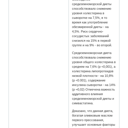
средиземноморской диеты
способствовало снижению
уровня холестерина в
сыворотке на 7,5%, в то
время как употребление
обезжиренной диеты - на
4,5%. Риск сердечно-
сосудистых заболеваний
снизился на 15% в первой
группе и на 9% - во второй.
Средиземноморская диета
способствовала снижению
уровня общего холестерина в
среднем на 7,6% (р <0,001), а
холестерина липопротеидов
низкой плотности - на 10,8%
(р <0.001), содержание
инсулина сыворотки - на 14%
(р =0,02) Отмечена важность
аддитивного влияния
средиземноморской диеты и
симвастатина.
Доказано, что данная диета,
богатая оливковым маслом
первого прессования,
улучшает основные факторы