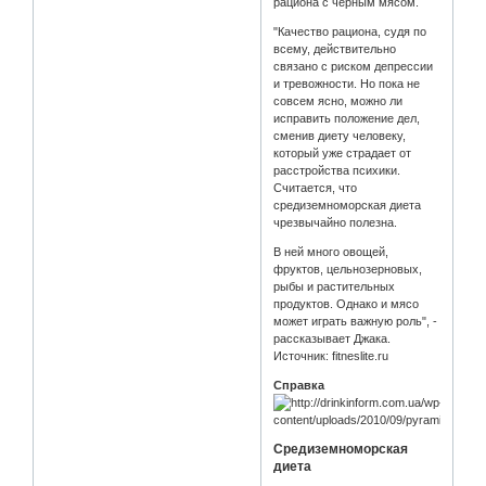
рациона с черным мясом.
"Качество рациона, судя по
всему, действительно
связано с риском депрессии
и тревожности. Но пока не
совсем ясно, можно ли
исправить положение дел,
сменив диету человеку,
который уже страдает от
расстройства психики.
Считается, что
средиземноморская диета
чрезвычайно полезна.
В ней много овощей,
фруктов, цельнозерновых,
рыбы и растительных
продуктов. Однако и мясо
может играть важную роль", -
рассказывает Джака.
Источник: fitneslite.ru
Справка
Средиземноморская
диета