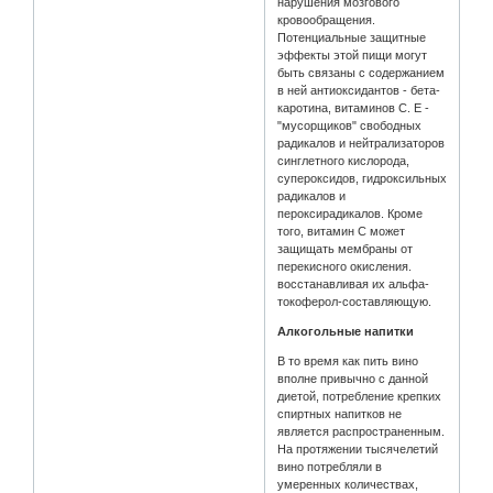
нарушения мозгового
кровообращения.
Потенциальные защитные
эффекты этой пищи могут
быть связаны с содержанием
в ней антиоксидантов - бета-
каротина, витаминов С. Е -
"мусорщиков" свободных
радикалов и нейтрализаторов
синглетного кислорода,
супероксидов, гидроксильных
радикалов и
пероксирадикалов. Кроме
того, витамин С может
защищать мембраны от
перекисного окисления.
восстанавливая их альфа-
токоферол-составляющую.
Алкогольные напитки
В то время как пить вино
вполне привычно с данной
диетой, потребление крепких
спиртных напитков не
является распространенным.
На протяжении тысячелетий
вино потребляли в
умеренных количествах,