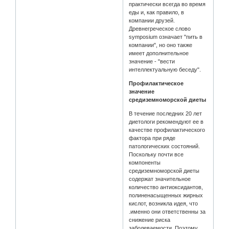
практически всегда во время
еды и, как правило, в
компании друзей.
Древнегреческое слово
symposium означает "пить в
компании", но оно также
имеет дополнительное
значение - "вести
интеллектуальную беседу".
Профилактическое
значение
средиземноморской диеты
В течение последних 20 лет
диетологи рекомендуют ее в
качестве профилактического
фактора при ряде
патологических состояний.
Поскольку почти все
компоненты
средиземноморской диеты
содержат значительное
количество антиоксидантов,
полиненасыщенных жирных
кислот, возникла идея, что
.именно они ответственны за
снижение риска
заболеваемости. Поэтому