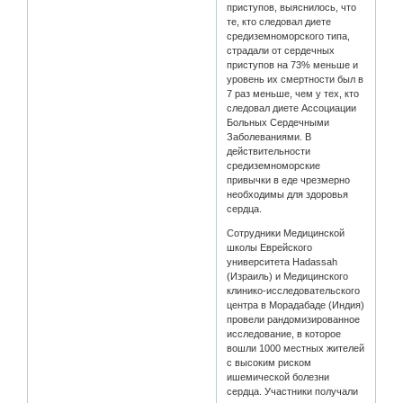
приступов, выяснилось, что
те, кто следовал диете
средиземноморского типа,
страдали от сердечных
приступов на 73% меньше и
уровень их смертности был в
7 раз меньше, чем у тех, кто
следовал диете Ассоциации
Больных Сердечными
Заболеваниями. В
действительности
средиземноморские
привычки в еде чрезмерно
необходимы для здоровья
сердца.
Сотрудники Медицинской
школы Еврейского
университета Hadassah
(Израиль) и Медицинского
клинико-исследовательского
центра в Морадабаде (Индия)
провели рандомизированное
исследование, в которое
вошли 1000 местных жителей
с высоким риском
ишемической болезни
сердца. Участники получали