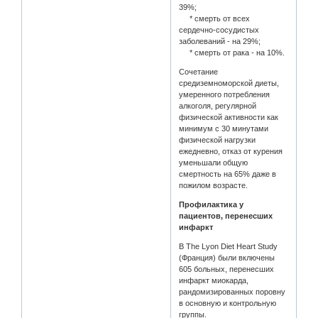
39%;
* смерть от всех
сердечно-сосудистых
заболеваний - на 29%;
* смерть от рака - на 10%.
Сочетание
средиземноморской диеты,
умеренного потребления
алкоголя, регулярной
физической активности как
минимум с 30 минутами
физической нагрузки
ежедневно, отказ от курения
уменьшали общую
смертность на 65% даже в
пожилом возрасте.
Профилактика у
пациентов, перенесших
инфаркт
В The Lyon Diet Heart Study
(Франция) были включены
605 больных, перенесших
инфаркт миокарда,
рандомизированных поровну
в основную и контрольную
группы.