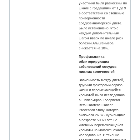
участники были разнесены по
шкале с градациями от 1 до 9
в соответствии со степенью
приверженности
средиземноморской диете.
Было установлено, что с
каждым дополнительным
шагом вверх по шкале риск
болезни Альцгеимера
снижается на 10%.
Профилактика
облитерирующих
заболеваний сосудов
нижних конечностей
Зависимость между диетой,
другими факторами образа
жизни и перемежающейся
хромотой была исследована
в Finnish Alpha-Tocopherol.
Beta Carotene Cancer
Prevention Study. Когорта
включала 26 872 курильщика
в возрасте 50-69 лет. не
имевших перемежающейся
хромоты на момент начала
исследования. В течение
среднего срока наблюдения в