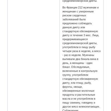
средиземноморской диеты.
Во Франции 212 мужчинам и
женщинам с умеренным
риском сердечных
заболеваний было
предложено соблюдать
данную диету или
стандартную обезжиренную
диету в течение 3 мес. Лица,
придерживающиеся
средиземноморской диеты,
употребляли в пищу рыбу
четыре раза в неделю, а мясо
- раз в неделю. Мужчины
выпивали два бокала вина в
день, а женщины - один
бокал. Обследуемые,
включенные в контрольную
группу, употребляли
стандартную обезжиренную
диету, ели птицу, рыбу,
фрукты, овощи,
обезжиренные молочные
продукты и растительные
масла и не употребляли в
пищу свинину, говядину и
другое мясо млекопитающих.
Соблюдение