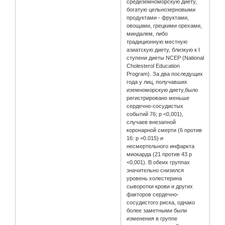
средиземноморскую диету,
богатую цельнозерновыми
продуктами - фруктами,
овощами, грецкими орехами,
миндалем, либо
традиционную местную
азиатскую диету, близкую к I
ступени диеты NCEP (National
Cholesterol Education
Program). За два последущих
года у лиц, получавших
иземноморскую диету,было
регистрировано меньше
cepдечно-сосудистых
событий 76; р <0,001),
случаев внезапной
коронарной смерти (6 против
16: р =0.015) и
несмертельного инфаркта
миокарда (21 против 43 р
<0,001). В обеих группах
значительно снизился
уровень холестерина
сыворотки крови и других
факторов сердечно-
сосудистого риска, однако
более заметными были
изменения в группе