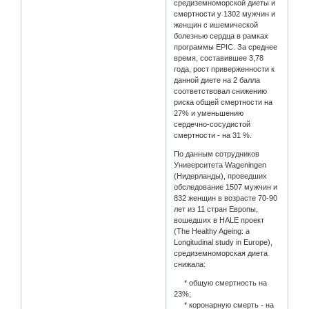
средиземноморской диеты и
смертности у 1302 мужчин и
женщин с ишемической
болезнью сердца в рамках
программы EPIC. За среднее
время, составившее 3,78
года, рост приверженности к
данной диете на 2 балла
соответствовал снижению
риска общей смертности на
27% и уменьшению
сердечно-сосудистой
смертности - на 31 %.
По данным сотрудников
Университета Wageningen
(Нидерланды), проведших
обследование 1507 мужчин и
832 женщин в возрасте 70-90
лет из 11 стран Европы,
вошедших в HALE проект
(The Healthy Ageing: a
Longitudinal study in Europe),
средиземноморская диета
снижала:
* общую смертность на
23%;
* коронарную смерть - на