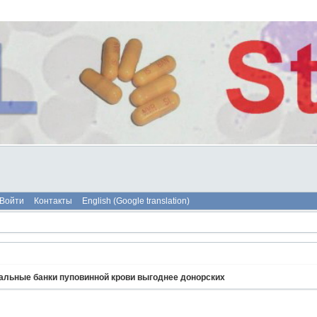
Войти
Контакты
English (Google translation)
нальные банки пуповинной крови выгоднее донорских