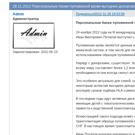
28.11.2012 Персональные банки пуповинной крови выгоднее донорски
Admin
Поделиться
2012-11-28 18:53:58
Администратор
Персональные банки пуповинной 
24 ноября 2012 года на III междунар
Иван Викторович Потапов выступил с
Пуповинная кровь является ценным ис
иммунной систем, в том числе для л
Зарегистрирован
: 2011-05-13
использованием образцов пуповинной
Наряду с донорскими, существуют бан
всему миру составляет более 1,2 млн
необходимости они всегда смогут исп
Это особенно актуально для семей, г
некоторым аспектам выгоднее донорс
месяцев) сроков подбора HLA-совмест
В последние годы идут активные диск
имеющие детей с гематологическими 
привести к родственной трансплантац
Иллюстрацией такого подхода может 
трансплантация образца пуповинной к
СНГ. В настоящее время транспланта
Иван Потапов выразил уверенность в