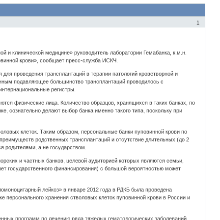
1
ой и клинической медицине» руководитель лаборатории Гемабанка, к.м.н.
овинной крови», сообщает пресс-служба ИСКЧ.
 для проведения трансплантаций в терапии патологий кроветворной и
данным подавляющее большинство трансплантаций проводилось с
 интернациональные регистры.
тся физические лица. Количество образцов, хранящихся в таких банках, по
ке, сознательно делают выбор банка именно такого типа, поскольку при
воловых клеток. Таким образом, персональные банки пуповинной крови по
преимуществ родственных трансплантаций и отсутствие длительных (до 2
я родителями, а не государством.
орских и частных банков, целевой аудиторией которых являются семьи,
счет государственного финансирования) с большой вероятностью может
ломоноцитарный лейкоз» в январе 2012 года в РДКБ была проведена
ке персонального хранения стволовых клеток пуповинной крови в России и
венных программ по лечению ряда тяжелых гематологических заболеваний,