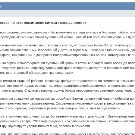
х
крови по некоторым аспектам выгоднее донорских
одно-практической конференции «Постгеномные методы анализа в биологии, лабораторн
 докладом «Семейные банки пуповинной крови – новый тип организации хранения пуп
точником гемопоэтических стволовых клеток, которые уже более 30 лет используются
ечения злокачественных заболеваний у детей и взрослых. Согласно статистическим 
 крови, сохраненных в донорских (неперсонифицированных) банках, объединенных в
ки персонального хранения пуповинной крови, в которых владельцами образцов являю
. Родители ребенка, образец пуповинной крови которого находится в персональном бан
ользовать данный образец для трансплантации.
де имеется старший ребенок, которому требуется трансплантация гемопоэтических ст
ких, поскольку подразумевают наличие гарантированной возможности использования 
имого донора. С другой стороны, услуги банков персонального хранения оплачиваютс
уссии по созданию так называемых семейных банков пуповинной крови – гибридов дон
или генетическими заболеваниями. Сохранение пуповинной крови в такой семье (за 
ии этого образца, отдаленные результаты которой лучше, чем неродственной.
стать клинический случай, когда 3-х летнему мальчику с диагнозом «Ювенильный мие
рови родной сестры, 2011 года рождения, сохраненного в Гемабанке - крупнейшем бан
т функционирует удовлетворительно, ребенок в ремиссии.
 том, что «персональные банки пуповинной крови могут служить базой для государст