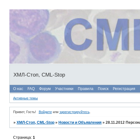
ХМЛ-Стоп, CML-Stop
О нас
FAQ
Форум
Участники
Правила
Поиск
Регистрация
Активные темы
Привет, Гость!
Войдите
или
зарегистрируйтесь
.
»
ХМЛ-Стоп, CML-Stop
»
Новости и Объявления
»
28.11.2012 Персо
Страница:
1