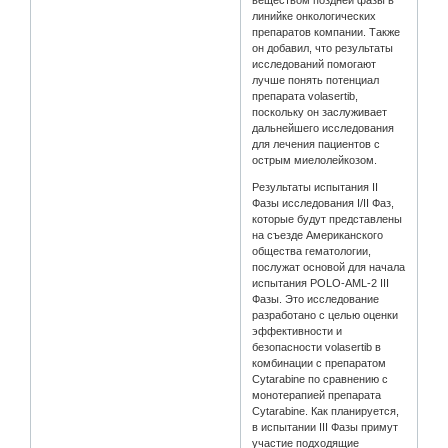
линийке онкологических
препаратов компании. Также
он добавил, что результаты
исследований помогают
лучше понять потенциал
препарата volasertib,
поскольку он заслуживает
дальнейшего исследования
для лечения пациентов с
острым миелолейкозом.
Результаты испытания II
Фазы исследования I/II Фаз,
которые будут представлены
на съезде Американского
общества гематологии,
послужат основой для начала
испытания POLO-AML-2 III
Фазы. Это исследование
разработано с целью оценки
эффективности и
безопасности volasertib в
комбинации с препаратом
Cytarabine по сравнению с
монотерапией препарата
Cytarabine. Как планируется,
в испытании III Фазы примут
участие подходящие