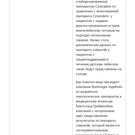
слабодозированным
препаратом Cytarabine по
сравнению с монотерапией
препарата Cytarabine у
пациентов с недавно
диагностированным острым
миелолейкозом, которым не
подходит интенсивная
терапия. Кроме этого,
доклинические данные по
препарату volasertib у
пациентов с
трудноподдающимся
лечению детским лейкозом,
также будут представлены на
съезде.
Как отметил вице-президент
компании Boehringer Ingelheim
по разработке
онкологических препаратов и
медицинским вопросам
Бертхольд Грейфенберг,
компания с нетерпением
ждет представления
результатов по препарату
volasertib, который является
экспериментальным
веществом поздней фазы в