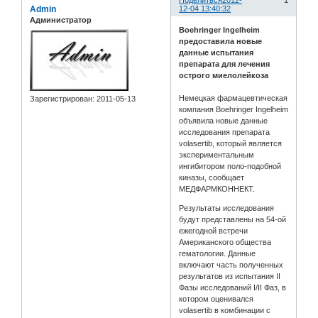
Поделиться
2012-
1
Admin
12-04 13:40:32
Администратор
Boehringer Ingelheim
предоставила новые
данные испытания
препарата для лечения
острого миелолейкоза
Немецкая фармацевтическая
Зарегистрирован
: 2011-05-13
компания Boehringer Ingelheim
объявила новые данные
исследования препарата
volasertib, который является
экспериментальным
ингибитором поло-подобной
киназы, сообщает
МЕДФАРМКОННЕКТ.
Результаты исследования
будут представлены на 54-ой
ежегодной встречи
Американского общества
гематологии. Данные
включают часть полученных
результатов из испытания II
Фазы исследований I/II Фаз, в
котором оценивался
volasertib в комбинации с