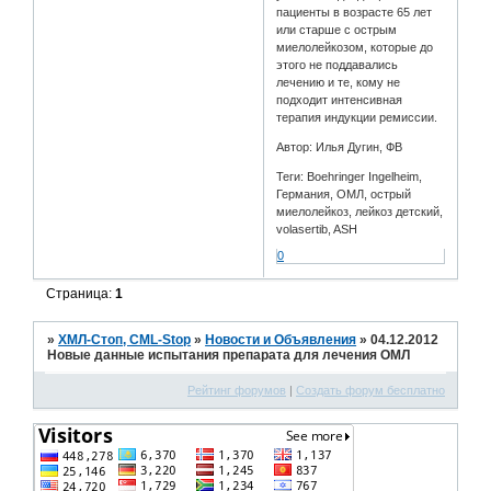
пациенты в возрасте 65 лет
или старше с острым
миелолейкозом, которые до
этого не поддавались
лечению и те, кому не
подходит интенсивная
терапия индукции ремиссии.
Автор: Илья Дугин, ФВ
Теги: Boehringer Ingelheim,
Германия, ОМЛ, острый
миелолейкоз, лейкоз детский,
volasertib, ASH
0
Страница:
1
»
ХМЛ-Стоп, CML-Stop
»
Новости и Объявления
»
04.12.2012
Новые данные испытания препарата для лечения ОМЛ
Рейтинг форумов
|
Создать форум бесплатно