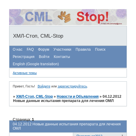
ХМЛ-Стоп, CML-Stop
О нас
FAQ
Форум
Участники
Правила
Поиск
Регистрация
Войти
Контакты
English (Google translation)
Активные темы
Привет, Гость!
Войдите
или
зарегистрируйтесь
.
»
ХМЛ-Стоп, CML-Stop
»
Новости и Объявления
»
04.12.2012
Новые данные испытания препарата для лечения ОМЛ
Страница:
1
04.12.2012 Новые данные испытания препарата для лечения
ОМЛ