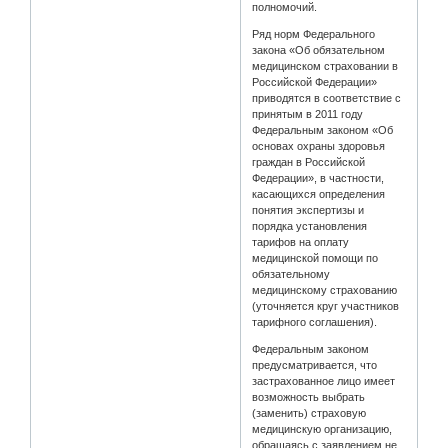
полномочий.
Ряд норм Федерального
закона «Об обязательном
медицинском страховании в
Российской Федерации»
приводятся в соответствие с
принятым в 2011 году
Федеральным законом «Об
основах охраны здоровья
граждан в Российской
Федерации», в частности,
касающихся определения
понятия экспертизы и
порядка установления
тарифов на оплату
медицинской помощи по
обязательному
медицинскому страхованию
(уточняется круг участников
тарифного соглашения).
Федеральным законом
предусматривается, что
застрахованное лицо имеет
возможность выбрать
(заменить) страховую
медицинскую организацию,
обращаясь с заявлением не