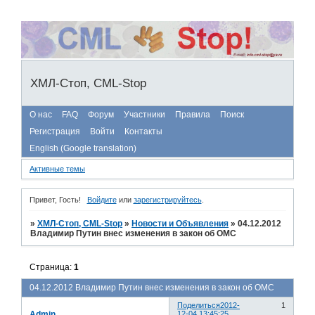
ХМЛ-Стоп, CML-Stop
О нас
FAQ
Форум
Участники
Правила
Поиск
Регистрация
Войти
Контакты
English (Google translation)
Активные темы
Привет, Гость!
Войдите
или
зарегистрируйтесь
.
»
ХМЛ-Стоп, CML-Stop
»
Новости и Объявления
»
04.12.2012
Владимир Путин внес изменения в закон об ОМС
Страница:
1
04.12.2012 Владимир Путин внес изменения в закон об ОМС
Поделиться
2012-
1
Admin
12-04 13:45:25