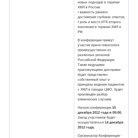
новых подходов в терапии
ХМЛ в России:
• важность раннего
достижения глубоких ответов;
• роль и место ИТК второго
поколения в терапии ХМЛ в
РФ;
В конференции примут
участие врачи-гематологи
преимущественно из
различных регионов
Российской Федерации.
Также ведущими
практикующими докторами
будет представлен
собственный опыт и
принципы ведения пациентов
с ХМЛ в городах ЦФО, будет
произведён разбор
клинических случаев.
Начало конференции
15
декабря 2012 года в 09:00.
Заезд участников будет
осуществляться
14 декабря
2012 года.
Организатор Конференции -