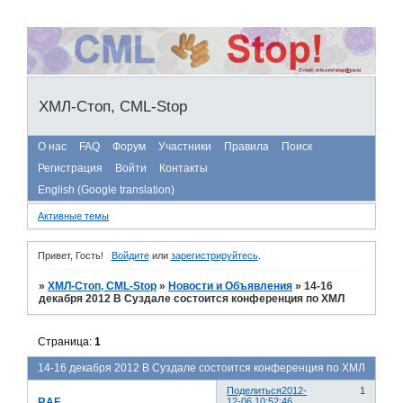
ХМЛ-Стоп, CML-Stop
О нас
FAQ
Форум
Участники
Правила
Поиск
Регистрация
Войти
Контакты
English (Google translation)
Активные темы
Привет, Гость!
Войдите
или
зарегистрируйтесь
.
»
ХМЛ-Стоп, CML-Stop
»
Новости и Объявления
»
14-16
декабря 2012 В Суздале состоится конференция по ХМЛ
Страница:
1
14-16 декабря 2012 В Суздале состоится конференция по ХМЛ
Поделиться
2012-
1
RAF
12-06 10:52:46