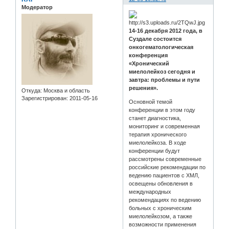
Модератор
14-16 декабря 2012 года, в
Суздале состоится
онкогематологическая
конференция
«Хронический
миелолейкоз сегодня и
завтра: проблемы и пути
решения».
Откуда:
Москва и область
Зарегистрирован
: 2011-05-16
Основной темой
конференции в этом году
станет диагностика,
мониторинг и современная
терапия хронического
миелолейкоза. В ходе
конференции будут
рассмотрены современные
российские рекомендации по
ведению пациентов с ХМЛ,
освещены обновления в
мeждународных
рекомендациях по ведению
больных с хроническим
миелолейкозом, а также
возможности применения